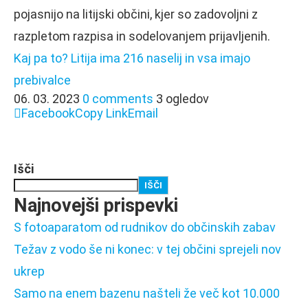
pojasnijo na litijski občini, kjer so zadovoljni z
razpletom razpisa in sodelovanjem prijavljenih.
Kaj pa to? Litija ima 216 naselij in vsa imajo
prebivalce
06. 03. 2023
0 comments
3 ogledov
Facebook
Copy Link
Email
Išči
IŠČI
Najnovejši prispevki
S fotoaparatom od rudnikov do občinskih zabav
Težav z vodo še ni konec: v tej občini sprejeli nov
ukrep
Samo na enem bazenu našteli že več kot 10.000