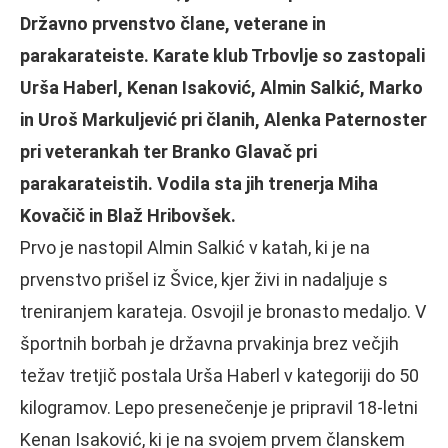
Državno prvenstvo člane, veterane in
parakarateiste. Karate klub Trbovlje so zastopali
Urša Haberl, Kenan Isaković, Almin Salkić, Marko
in Uroš Markuljević pri članih, Alenka Paternoster
pri veterankah ter Branko Glavač pri
parakarateistih. Vodila sta jih trenerja Miha
Kovačič in Blaž Hribovšek.
Prvo je nastopil Almin Salkić v katah, ki je na
prvenstvo prišel iz Švice, kjer živi in nadaljuje s
treniranjem karateja. Osvojil je bronasto medaljo. V
športnih borbah je državna prvakinja brez večjih
težav tretjič postala Urša Haberl v kategoriji do 50
kilogramov. Lepo presenečenje je pripravil 18-letni
Kenan Isaković, ki je na svojem prvem članskem