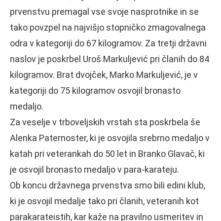
prvenstvu premagal vse svoje nasprotnike in se
tako povzpel na najvišjo stopničko zmagovalnega
odra v kategoriji do 67 kilogramov. Za tretji državni
naslov je poskrbel Uroš Markuljević pri članih do 84
kilogramov. Brat dvojček, Marko Markuljević, je v
kategoriji do 75 kilogramov osvojil bronasto
medaljo.
Za veselje v trboveljskih vrstah sta poskrbela še
Alenka Paternoster, ki je osvojila srebrno medaljo v
katah pri veterankah do 50 let in Branko Glavač, ki
je osvojil bronasto medaljo v para-karateju.
Ob koncu državnega prvenstva smo bili edini klub,
ki je osvojil medalje tako pri članih, veteranih kot
parakarateistih, kar kaže na pravilno usmeritev in