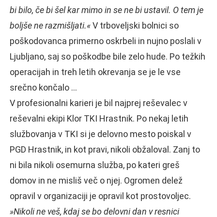
bi bilo, če bi šel kar mimo in se ne bi ustavil. O tem je
boljše ne razmišljati.«
V trboveljski bolnici so
poškodovanca primerno oskrbeli in nujno poslali v
Ljubljano, saj so poškodbe bile zelo hude. Po težkih
operacijah in treh letih okrevanja se je le vse
srečno končalo …
V profesionalni karieri je bil najprej reševalec v
reševalni ekipi Klor TKI Hrastnik. Po nekaj letih
službovanja v TKI si je delovno mesto poiskal v
PGD Hrastnik, in kot pravi, nikoli obžaloval. Zanj to
ni bila nikoli osemurna služba, po kateri greš
domov in ne misliš več o njej. Ogromen delež
opravil v organizaciji je opravil kot prostovoljec.
»Nikoli ne veš, kdaj se bo delovni dan v resnici