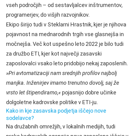
vseh področjih – od sestavljalcev inštrumentov,
programerjev, do višjih razvojnikov.
Ekipo širijo tudi v Steklarni Hrastnik, kjer je njihova
pojavnost na mednarodnih trgih vse glasnejša in
močnejša. Več kot uspešno leto 2022 je bilo tudi
za družbo ETI, kjer kot največji zasavski
zaposlovalci vsako leto pridobijo nekaj zaposlenih.
»Pri avtomatizaciji nam srednjih profilov najbolj
manjka. Inženirjev imamo trenutno dovolj, saj že
vrsto let štipendiramo,«
pojasnijo dobre učinke
dolgoletne kadrovske politike v ETI-ju.
Kako in kje zasavska podjetja iščejo nove
sodelavce?
Na družabnih omrežjih, v lokalnih medijih, tudi