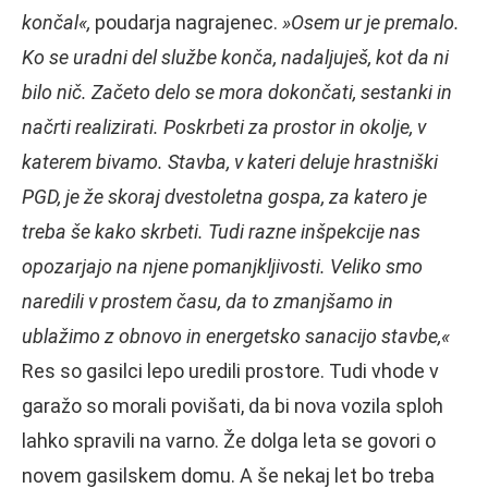
končal«,
poudarja nagrajenec.
»Osem ur je premalo.
Ko se uradni del službe konča, nadaljuješ, kot da ni
bilo nič. Začeto delo se mora dokončati, sestanki in
načrti realizirati. Poskrbeti za prostor in okolje, v
katerem bivamo. Stavba, v kateri deluje hrastniški
PGD, je že skoraj dvestoletna gospa, za katero je
treba še kako skrbeti. Tudi razne inšpekcije nas
opozarjajo na njene pomanjkljivosti. Veliko smo
naredili v prostem času, da to zmanjšamo in
ublažimo z obnovo in energetsko sanacijo stavbe,«
Res so gasilci lepo uredili prostore. Tudi vhode v
garažo so morali povišati, da bi nova vozila sploh
lahko spravili na varno. Že dolga leta se govori o
novem gasilskem domu. A še nekaj let bo treba