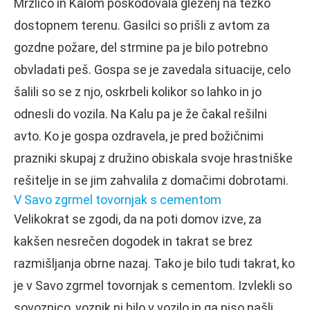
Mrzlico in Kalom poškodovala gleženj na težko
dostopnem terenu. Gasilci so prišli z avtom za
gozdne požare, del strmine pa je bilo potrebno
obvladati peš. Gospa se je zavedala situacije, celo
šalili so se z njo, oskrbeli kolikor so lahko in jo
odnesli do vozila. Na Kalu pa je že čakal rešilni
avto. Ko je gospa ozdravela, je pred božičnimi
prazniki skupaj z družino obiskala svoje hrastniške
rešitelje in se jim zahvalila z domačimi dobrotami.
V Savo zgrmel tovornjak s cementom
Velikokrat se zgodi, da na poti domov izve, za
kakšen nesrečen dogodek in takrat se brez
razmišljanja obrne nazaj. Tako je bilo tudi takrat, ko
je v Savo zgrmel tovornjak s cementom. Izvlekli so
sovoznico, voznik ni bilo v vozilo in ga niso našli.