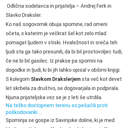
Odlična sodelavca in prijatelja – Andrej Ferk in
Slavko Draksler.
Ko naš sogovornik obuja spomine, rad omeni
očeta, s katerim je večkrat šel kot zelo mlad
pomagat ljudem v stiski. Hvaležnost in sreča teh
ljudi sta ga tako presunili, da bi bil prostovoljec tudi,
če ne bi bil gasilec. Iz prakse pa spomni na
dogodke in ljudi, ki bi jih lahko opisal v obširni knjigi.
S kolegom
Slavkom Drakslerjem
sta več kot devet
let skrbela za društvo, se dogovarjala in podpirala.
Njuna prijateljska vez se je z leti še utrdila.
Na težko dostopnem terenu so pešačili proti
poškodovanki …
Spominja se gospe iz Savinjske doline, ki je med