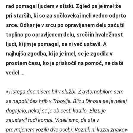
rad pomagal ljudem v stiski. Zgled pa je imel že
pri starših, ki so za sočloveka imeli vedno odprto
srce. Odkar je v srcu po opravljenem delu začutil
toplino po opravljenem delu, sreči in hvaležnost
ljudi, ki jim je pomagal, se ni več ustavil. A
najhujša zgodba, ki jo je imel, se je zgodila v
prostem času, ko je priskočil na pomoč, ne da bi
vedel …
»Tistega dne nisem bil v službi. Z avtomobilom sem
se napotil čez hrib v Trbovlje. Blizu Dinosa se je nekaj
dogajalo, nekaj se je ob cesti kadilo. Blizu je
zaustavil tudi kombi. Videli smo, da sta v
prevrnjenem vozilu dve osebi. Voznik ni kazal znakov