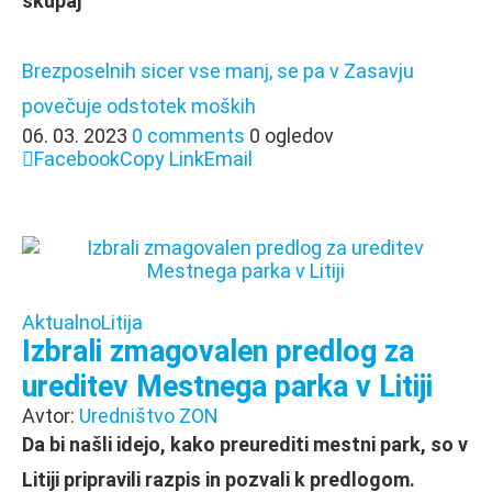
skupaj
Brezposelnih sicer vse manj, se pa v Zasavju
povečuje odstotek moških
06. 03. 2023
0 comments
0 ogledov
Facebook
Copy Link
Email
Aktualno
Litija
Izbrali zmagovalen predlog za
ureditev Mestnega parka v Litiji
Avtor:
Uredništvo ZON
Da bi našli idejo, kako preurediti mestni park, so v
Litiji pripravili razpis in pozvali k predlogom.