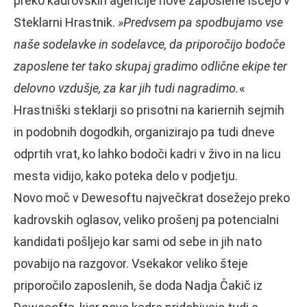
preko kadrovskih agencije nove zaposlene iščejo v
Steklarni Hrastnik.
»Predvsem pa spodbujamo vse
naše sodelavke in sodelavce, da priporočijo bodoče
zaposlene ter tako skupaj gradimo odlične ekipe ter
delovno vzdušje, za kar jih tudi nagradimo.
«
Hrastniški steklarji so prisotni na kariernih sejmih
in podobnih dogodkih, organizirajo pa tudi dneve
odprtih vrat, ko lahko bodoči kadri v živo in na licu
mesta vidijo, kako poteka delo v podjetju.
Novo moč v Dewesoftu največkrat dosežejo preko
kadrovskih oglasov, veliko prošenj pa potencialni
kandidati pošljejo kar sami od sebe in jih nato
povabijo na razgovor. Vsekakor veliko šteje
priporočilo zaposlenih, še doda Nadja Čakič iz