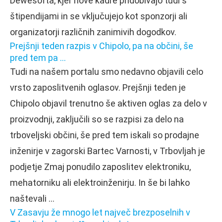
Dewesofta, kjer nove kadre pridobivajo tudi s
štipendijami in se vključujejo kot sponzorji ali
organizatorji različnih zanimivih dogodkov.
Prejšnji teden razpis v Chipolo, pa na občini, še
pred tem pa …
Tudi na našem portalu smo nedavno objavili celo
vrsto zaposlitvenih oglasov. Prejšnji teden je
Chipolo objavil trenutno še aktiven oglas za delo v
proizvodnji, zaključili so se razpisi za delo na
trboveljski občini, še pred tem iskali so prodajne
inženirje v zagorski Bartec Varnosti, v Trbovljah je
podjetje Zmaj ponudilo zaposlitev elektroniku,
mehatorniku ali elektroinženirju. In še bi lahko
naštevali …
V Zasavju že mnogo let največ brezposelnih v