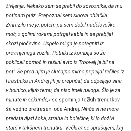
življenja. Nekako sem se prebil do sovoznika, da mu
potipam pulz. Prepoznal sem sinova oblačila.
Zmrazilo me je, potem pa sem dobil nadčloveško
moč, z golimi rokami potrgal kable in se prebijal
skozi pločevino. Uspelo mi ga je potegniti iz
prevrnjenega vozila. Potniki iz kombija so že
poklicali pomoč in rešilni avto iz Trbovelj je bil na
poti. Še pred njim je slučajno mimo pripeljal rešilec iz
Hrastnika in Andrej jih je prepričal, da odpeljejo sina
v bolnico, kljub temu, da niso imeli naloga. Šlo je za
minute in sekunde,«
se spominja težkih trenutkov
še vedno pretreseni oče Andrej.
Nihče si ne more
predstavljati šoka, straha in bolečine, ki jo doživi
starš v takšnem trenutku. Večkrat se sprašujem, kaj