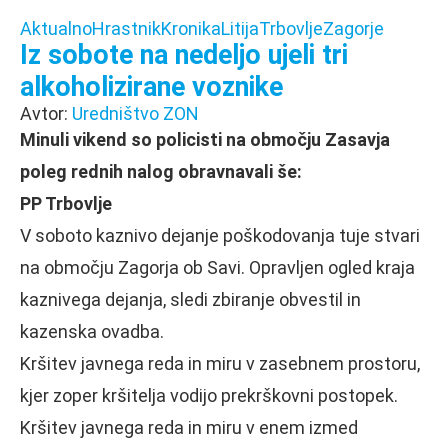
Aktualno
Hrastnik
Kronika
Litija
Trbovlje
Zagorje
Iz sobote na nedeljo ujeli tri
alkoholizirane voznike
Avtor:
Uredništvo ZON
Minuli vikend so policisti na območju Zasavja
poleg rednih nalog obravnavali še:
PP Trbovlje
V soboto kaznivo dejanje poškodovanja tuje stvari
na območju Zagorja ob Savi. Opravljen ogled kraja
kaznivega dejanja, sledi zbiranje obvestil in
kazenska ovadba.
Kršitev javnega reda in miru v zasebnem prostoru,
kjer zoper kršitelja vodijo prekrškovni postopek.
Kršitev javnega reda in miru v enem izmed