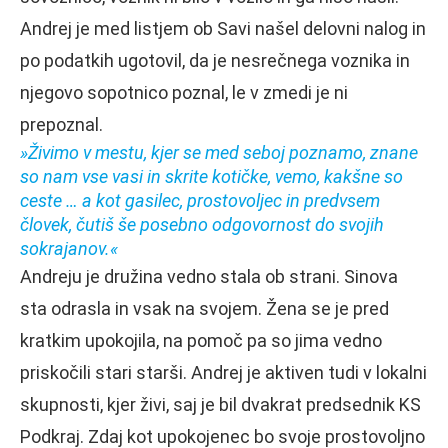
Andrej je med listjem ob Savi našel delovni nalog in
po podatkih ugotovil, da je nesrečnega voznika in
njegovo sopotnico poznal, le v zmedi je ni
prepoznal.
»Živimo v mestu, kjer se med seboj poznamo, znane
so nam vse vasi in skrite kotičke, vemo, kakšne so
ceste … a kot gasilec, prostovoljec in predvsem
človek, čutiš še posebno odgovornost do svojih
sokrajanov.«
Andreju je družina vedno stala ob strani. Sinova
sta odrasla in vsak na svojem. Žena se je pred
kratkim upokojila, na pomoč pa so jima vedno
priskočili stari starši. Andrej je aktiven tudi v lokalni
skupnosti, kjer živi, saj je bil dvakrat predsednik KS
Podkraj. Zdaj kot upokojenec bo svoje prostovoljno