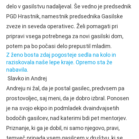
delo v gasilstvu nadaljeval. Še vedno je predsednik
PGD Hrastnik, namestnik predsednika Gasilske
zveze in seveda operativec. Želi pomagati pri
pripravi vsega potrebnega za novi gasilski dom,
potem pa bo počasi delo prepustil mladim.
Z ženo bosta zdaj pogosteje sedla na kolo in
raziskovala naše lepe kraje. Opremo sta že
nabavila.
Slavko in Andrej
Andreju ni žal, da je postal gasilec, predvsem pa
prostovoljec, saj meni, da je dobro izbral. Ponosen
je na svojo ekipo in podmladek dvaindvajsetih
bodočih gasilcev, nad katerimi bdi pet mentorjev.
Priznanje, ki ga je dobil, ni samo njegovo, pravi,
temveč pripada vsem gasilcem v društvu, ki se