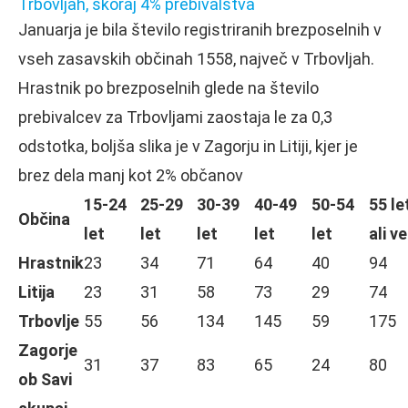
Trbovljah, skoraj 4% prebivalstva
Januarja je bila število registriranih brezposelnih v
vseh zasavskih občinah 1558, največ v Trbovljah.
Hrastnik po brezposelnih glede na število
prebivalcev za Trbovljami zaostaja le za 0,3
odstotka, boljša slika je v Zagorju in Litiji, kjer je
brez dela manj kot 2% občanov
15-24
25-29
30-39
40-49
50-54
55 le
Občina
let
let
let
let
let
ali v
Hrastnik
23
34
71
64
40
94
Litija
23
31
58
73
29
74
Trbovlje
55
56
134
145
59
175
Zagorje
31
37
83
65
24
80
ob Savi