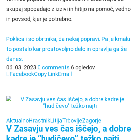
skupaj spopadajo z izzivi in hitijo na pomoč, vedno
in povsod, kjer je potrebno.
Poklicali so obrtnika, da nekaj popravi. Pa je kmalu
to postalo kar prostovoljno delo in opravlja ga še
danes.
06. 03. 2023
0 comments
6 ogledov
Facebook
Copy Link
Email
Aktualno
Hrastnik
Litija
Trbovlje
Zagorje
V Zasavju ves čas iščejo, a dobre
kadre je “hudičevo” težko najti