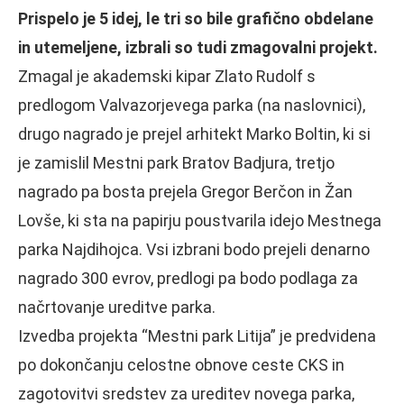
Prispelo je 5 idej, le tri so bile grafično obdelane
in utemeljene, izbrali so tudi zmagovalni projekt.
Zmagal je akademski kipar Zlato Rudolf s
predlogom Valvazorjevega parka (na naslovnici),
drugo nagrado je prejel arhitekt Marko Boltin, ki si
je zamislil Mestni park Bratov Badjura, tretjo
nagrado pa bosta prejela Gregor Berčon in Žan
Lovše, ki sta na papirju poustvarila idejo Mestnega
parka Najdihojca. Vsi izbrani bodo prejeli denarno
nagrado 300 evrov, predlogi pa bodo podlaga za
načrtovanje ureditve parka.
Izvedba projekta “Mestni park Litija” je predvidena
po dokončanju celostne obnove ceste CKS in
zagotovitvi sredstev za ureditev novega parka,