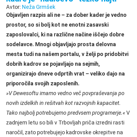
Avtor:
Neža Grmšek
Objavljen razpis ali ne – za dober kader je vedno
prostor, so si bolj kot ne enotni zasavski
zaposlovalci, ki na različne načine iščejo dobre
sodelavce. Mnogi objavljajo prosta delovna
mesta tudi na našem portalu, v želji po pridobitvi
dobrih kadrov se pojavljajo na sejmih,
organizirajo dneve odprtih vrat – veliko dajo na
priporočila svojih zaposlenih.
»V Dewesoftu imamo vedno več povpraševanja po
novih izdelkih in rešitvah kot razvojnih kapacitet.
Tako najbolj potrebujemo predvsem programerje.«
V
zadnjem letu so bili v Trbovljah priča izredni rasti
naročil, zato potrebujejo kadrovske okrepitve na