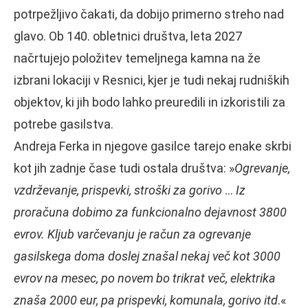
potrpežljivo čakati, da dobijo primerno streho nad
glavo. Ob 140. obletnici društva, leta 2027
načrtujejo položitev temeljnega kamna na že
izbrani lokaciji v Resnici, kjer je tudi nekaj rudniških
objektov, ki jih bodo lahko preuredili in izkoristili za
potrebe gasilstva.
Andreja Ferka in njegove gasilce tarejo enake skrbi
kot jih zadnje čase tudi ostala društva: »
Ogrevanje,
vzdrževanje, prispevki, stroški za gorivo
…
Iz
proračuna dobimo za funkcionalno dejavnost 3800
evrov. Kljub varčevanju je račun za ogrevanje
gasilskega doma doslej znašal nekaj več kot 3000
evrov na mesec, po novem bo trikrat več, elektrika
znaša 2000 eur, pa prispevki, komunala, gorivo itd
.«