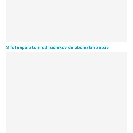
S fotoaparatom od rudnikov do občinskih zabav