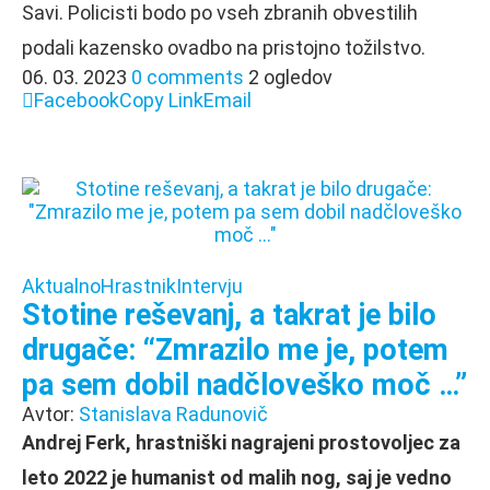
Savi. Policisti bodo po vseh zbranih obvestilih
podali kazensko ovadbo na pristojno tožilstvo.
06. 03. 2023
0 comments
2 ogledov
Facebook
Copy Link
Email
Aktualno
Hrastnik
Intervju
Stotine reševanj, a takrat je bilo
drugače: “Zmrazilo me je, potem
pa sem dobil nadčloveško moč …”
Avtor:
Stanislava Radunovič
Andrej Ferk, hrastniški nagrajeni prostovoljec za
leto 2022 je humanist od malih nog, saj je vedno