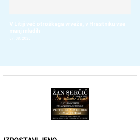
V Litiji več otroškega vrveža, v Hrastniku vse
manj mladih
07. 08. 2026