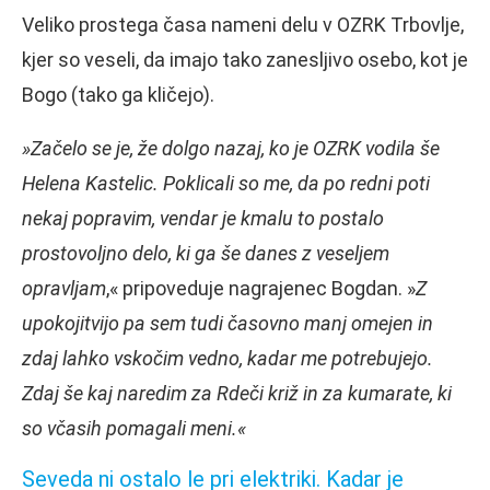
Veliko prostega časa nameni delu v OZRK Trbovlje,
kjer so veseli, da imajo tako zanesljivo osebo, kot je
Bogo (tako ga kličejo).
»Začelo se je, že dolgo nazaj, ko je OZRK vodila še
Helena Kastelic. Poklicali so me, da po redni poti
nekaj popravim, vendar je kmalu to postalo
prostovoljno delo, ki ga še danes z veseljem
opravljam
,« pripoveduje nagrajenec Bogdan. »
Z
upokojitvijo pa sem tudi časovno manj omejen in
zdaj lahko vskočim vedno, kadar me potrebujejo.
Zdaj še kaj naredim za Rdeči križ in za kumarate, ki
so včasih pomagali meni.«
Seveda ni ostalo le pri elektriki. Kadar je