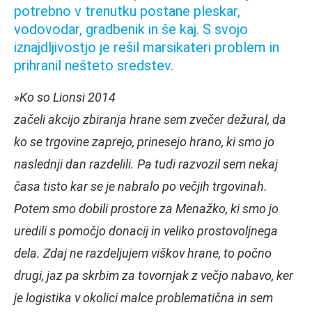
potrebno v trenutku postane pleskar,
vodovodar, gradbenik in še kaj. S svojo
iznajdljivostjo je rešil marsikateri problem in
prihranil nešteto sredstev.
»Ko so Lionsi 2014
začeli akcijo zbiranja hrane sem zvečer dežural, da
ko se trgovine zaprejo, prinesejo hrano, ki smo jo
naslednji dan razdelili. Pa tudi razvozil sem nekaj
časa tisto kar se je nabralo po večjih trgovinah.
Potem smo dobili prostore za Menažko, ki smo jo
uredili s pomočjo donacij in veliko prostovoljnega
dela. Zdaj ne razdeljujem viškov hrane, to počno
drugi, jaz pa skrbim za tovornjak z večjo nabavo, ker
je logistika v okolici malce problematična in sem