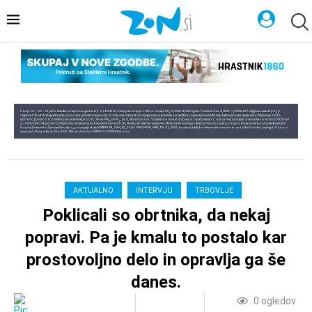
AKTUALNO
INTERVJU
TRBOVLJE
Poklicali so obrtnika, da nekaj
popravi. Pa je kmalu to postalo kar
prostovoljno delo in opravlja ga še
danes.
0
ogledov