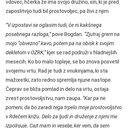
vdovec, hčerka že ima svojo družino, sin, ki je pred
zaposlitvijo tudi bil prostovoljec, pa živi z njim.
“V izpostavi se oglasim tudi, če ni kakšnega
posebnega razloga,”
pove Bogdan
. “Zjutraj grem na
mojo “obvezno” kavo, potem pa na obisk k svojim
dekletom v OZRK,”
kjer se rad podruži v hladnejših
mesecih. Ko bo malo topleje, se bo znova posvetil
svojemu vrtu. Rad je tudi z vnukinjama, ki sta
mažoretki, zato redno spremlja njune nastope.
Čeprav se bliža pomlad in delo na vrtu, ostaja
zvest prostovoljstvu, nam zaupa.
“Kar pa ne
pomeni, da bo zaradi tega trpelo moje prostovoljstvo
v Rdečem križu. Delo za ljudi in druženje z njimi me
izpolnjuje. Cajt mam in veselje, ker vem, da sem