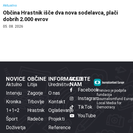
Aktualno
Občina Hrastnik išče dva nova sodelavca, plači
dobrih 2.000 evrov
05. 08. 2026
NOVICE
OBČINE
INFORMACIJE
SLEDITE
NAM
Aktulno
Litija
Uredništvo
Facebook
Prenovo je podprla
Intervju
Zagorje
O nas
fundacija
Instagram
Journalismfund Euro
Kronika
Trbovlje
Kontakt
Local Media for
TikTok
Democracy.
1+1=2
Hrastnik
Oglaševanje
YouTube
Šport
Radeče
Projekti
Doživetja
Reference