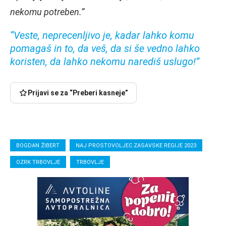
nekomu potreben.”
“Veste, neprecenljivo je, kadar lahko komu
pomagaš in to, da veš, da si še vedno lahko
koristen, da lahko nekomu narediš uslugo!”
Prijavi se za “Preberi kasneje”
BOGDAN ŽIBERT
NAJ PROSTOVOLJEC ZASAVSKE REGIJE 2023
OZRK TRBOVLJE
TRBOVLJE