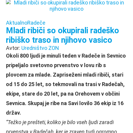
Aktualno
Radeče
Mladi ribiči so okupirali radeško
ribiško traso in njihovo vasico
Avtor:
Uredništvo ZON
Okoli 800 ljudi je minuli teden v Radeče in Sevnico
pripeljalo svetovno prvenstvo v lovu rib s
plovcem za mlade. Zapriseženi mladi ribiči, stari
od 15 do 25 let, so tekmovali na trasi v Radečah,
ekipe, stare do 20 let, pa na Orehovem v občini
Sevnica. Skupaj je ribe na Savi lovilo 36 ekip iz 16
držav.
“Težko je prešteti, koliko je bilo vseh ljudi zaradi
prvenstva v Radečah, ker je zraven tudi ogromno