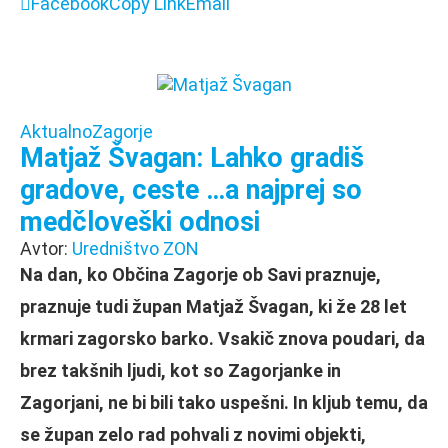
Facebook
Copy Link
Email
Aktualno
Zagorje
Matjaž Švagan: Lahko gradiš
gradove, ceste …a najprej so
medčloveški odnosi
Avtor:
Uredništvo ZON
Na dan, ko Občina Zagorje ob Savi praznuje,
praznuje tudi župan Matjaž Švagan, ki že 28 let
krmari zagorsko barko. Vsakič znova poudari, da
brez takšnih ljudi, kot so Zagorjanke in
Zagorjani, ne bi bili tako uspešni. In kljub temu, da
se župan zelo rad pohvali z novimi objekti,