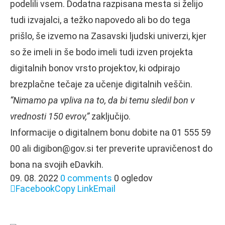
podelili vsem. Dodatna razpisana mesta si želijo
tudi izvajalci, a težko napovedo ali bo do tega
prišlo, še izvemo na Zasavski ljudski univerzi, kjer
so že imeli in še bodo imeli tudi izven projekta
digitalnih bonov vrsto projektov, ki odpirajo
brezplačne tečaje za učenje digitalnih veščin.
“Nimamo pa vpliva na to, da bi temu sledil bon v
vrednosti 150 evrov,”
zaključijo.
Informacije o digitalnem bonu dobite na 01 555 59
00 ali digibon@gov.si ter preverite upravičenost do
bona na svojih eDavkih.
09. 08. 2022
0 comments
0 ogledov
Facebook
Copy Link
Email