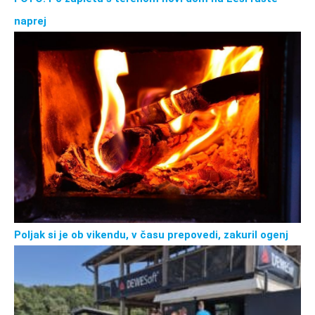
naprej
Poljak si je ob vikendu, v času prepovedi, zakuril ogenj