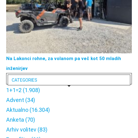
Na Lakonci rohne, za volanom pa več kot 50 mladih
inženirjev
CATEGORIES
1+1=2
(1.908)
Advent
(34)
Aktualno
(16.304)
Anketa
(70)
Arhiv volitev
(83)