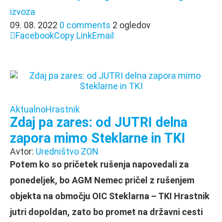
izvoza
09. 08. 2022
0 comments
2 ogledov
Facebook
Copy Link
Email
Aktualno
Hrastnik
Zdaj pa zares: od JUTRI delna
zapora mimo Steklarne in TKI
Avtor:
Uredništvo ZON
Potem ko so pričetek rušenja napovedali za
ponedeljek, bo AGM Nemec pričel z rušenjem
objekta na območju OIC Steklarna – TKI Hrastnik
jutri dopoldan, zato bo promet na državni cesti