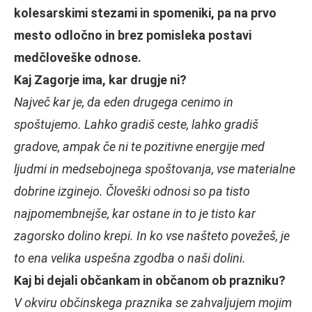
kolesarskimi stezami in spomeniki, pa na prvo
mesto odločno in brez pomisleka postavi
medčloveške odnose.
Kaj Zagorje ima, kar drugje ni?
Največ kar je, da eden drugega cenimo in
spoštujemo. Lahko gradiš ceste, lahko gradiš
gradove, ampak če ni te pozitivne energije med
ljudmi in medsebojnega spoštovanja, vse materialne
dobrine izginejo. Človeški odnosi so pa tisto
najpomembnejše, kar ostane in to je tisto kar
zagorsko dolino krepi. In ko vse našteto povežeš, je
to ena velika uspešna zgodba o naši dolini.
Kaj bi dejali občankam in občanom ob prazniku?
V okviru občinskega praznika se zahvaljujem mojim