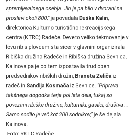
spremljevalnega osebja. Jih je pa bilo v dvorani na
proslavi okoli 800,”
je povedala
Duška Kalin
,
direktorica Kulturno turistično rekreacijskega
centra (KTRC) Radeče. Deveto veliko tekmovanje v
lovu rib s plovcem sta sicer v glavnini organizirala
Ribiška družina Radeče in Ribiška družina Sevnica,
Kalinova pa je ob tem izpostavila trud obeh
predsednikov ribiških družin,
Braneta Zeliča
iz
radeč in
Sandija Kosmača
iz Sevnice.
“Priprava
takšnega dogodka terja pol leta dela, tukaj so
povezani ribiške družine, kulturniki, gasilci, društva …
Samo sodilo je več kot 200 sodnikov,”
je še dejala
Kalinova.
Foto: RKTC Radeče