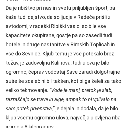
Da je ribištvo pri nas in svetu priljubljen šport, pa
kaže tudi dejstvo, da so ljudje v Radeče prišli z
avtodomi, v radeški Ribiški vasici so bile vse
kapacitete okupirane, gostje pa so zasedli tudi
hotele in druge nastanitve v Rimskih Toplicah in
vse do Sevnice. Kljub temu je vse potekalo brez
težav, je zadovoljna Kalinova, tudi ulova je bilo
ogromno, čeprav vodostaj Save zaradi dolgotrajne
suše še zdaleč ni bil takšen, kot bi ga želeli za tako
veliko tekmovanje.
“Vode je manj, pretok je slab,
razraščajo se trave in alge, ampak to ni vplivalo na
sam potek prvenstva,”
je dejala in dodala, da je bilo
kljub vsemu ogromno ulova, največja ulovljena riba
je imela 8 kilogramov.