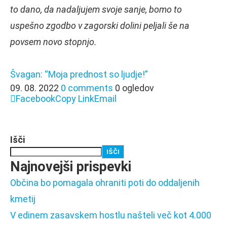
to dano, da nadaljujem svoje sanje, bomo to
uspešno zgodbo v zagorski dolini peljali še na
povsem novo stopnjo.
Švagan: “Moja prednost so ljudje!”
09. 08. 2022
0 comments
0 ogledov
Facebook
Copy Link
Email
Išči
IŠČI
Najnovejši prispevki
Občina bo pomagala ohraniti poti do oddaljenih
kmetij
V edinem zasavskem hostlu našteli več kot 4.000