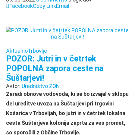
Facebook
Copy Link
Email
Aktualno
Trbovlje
POZOR: Jutri in v četrtek
POPOLNA zapora ceste na
Šuštarjevi!
Avtor:
Uredništvo ZON
Zaradi obnove vodovoda, ki se bo izvajal v sklopu
del ureditve uvoza na Šuštarjevi pri trgovini
Košarica v Trbovljah, bo jutri in v četrtek lokalna
cesta Šuštarjeva kolonija zaprta za ves promet,
so sporočili z Občine Trbovlje.