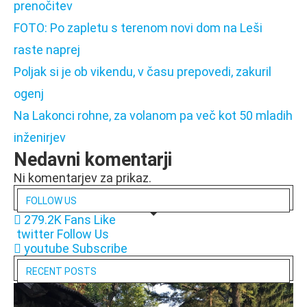
prenočitev
FOTO: Po zapletu s terenom novi dom na Leši
raste naprej
Poljak si je ob vikendu, v času prepovedi, zakuril
ogenj
Na Lakonci rohne, za volanom pa več kot 50 mladih
inženirjev
Nedavni komentarji
Ni komentarjev za prikaz.
FOLLOW US
279.2K
Fans
Like
twitter
Follow Us
youtube
Subscribe
RECENT POSTS