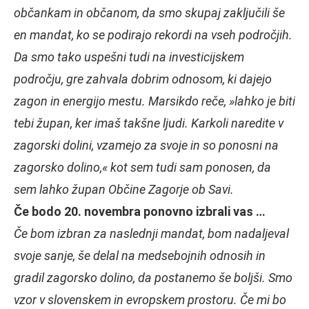
občankam in občanom, da smo skupaj zaključili še
en mandat, ko se podirajo rekordi na vseh področjih.
Da smo tako uspešni tudi na investicijskem
področju, gre zahvala dobrim odnosom, ki dajejo
zagon in energijo mestu. Marsikdo reče, »lahko je biti
tebi župan, ker imaš takšne ljudi. Karkoli naredite v
zagorski dolini, vzamejo za svoje in so ponosni na
zagorsko dolino,« kot sem tudi sam ponosen, da
sem lahko župan Občine Zagorje ob Savi.
Če bodo 20. novembra ponovno izbrali vas …
Če bom izbran za naslednji mandat, bom nadaljeval
svoje sanje, še delal na medsebojnih odnosih in
gradil zagorsko dolino, da postanemo še boljši. Smo
vzor v slovenskem in evropskem prostoru. Če mi bo