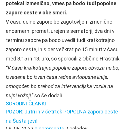
potekal izmenično, vmes pa bodo tudi popolne
zapore ceste v obe smeri.
V času delne zapore bo zagotovljen izmenično
enosmerni promet, urejen s semaforji, dva dni v
terminu zapore pa bodo uvedli tudi kratkotrajno
zaporo ceste, in sicer večkrat po 15 minut v času
med 8.15 in 13. uro, so sporočili z Občine Hrastnik.
“V času kratkotrajne popolne zapore obvoza ne bo,
izvedena bo izven časa redne avtobusne linije,
omogočen bo prehod za intervencijska vozila na
nujni vožnji,”
so še dodali.
SORODNI ČLANKI:
POZOR: Jutri in v četrtek POPOLNA zapora ceste
na Šuštarjevi!
09. 08. 2022
0 comments
0 ogledov