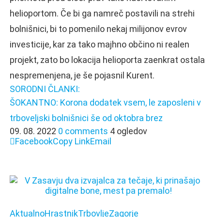
helioportom. Če bi ga namreč postavili na strehi
bolnišnici, bi to pomenilo nekaj milijonov evrov
investicije, kar za tako majhno občino ni realen
projekt, zato bo lokacija helioporta zaenkrat ostala
nespremenjena, je še pojasnil Kurent.
SORODNI ČLANKI:
ŠOKANTNO: Korona dodatek vsem, le zaposleni v
trboveljski bolnišnici še od oktobra brez
09. 08. 2022
0 comments
4 ogledov
Facebook
Copy Link
Email
Aktualno
Hrastnik
Trbovlje
Zagorje