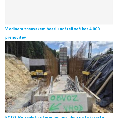
V edinem zasavskem hostlu našteli več kot 4.000
prenočitev
FOTO: Po zapletu s terenom novi dom na Leši raste