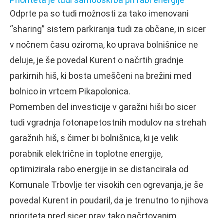
Odprte pa so tudi možnosti za tako imenovani
“sharing” sistem parkiranja tudi za občane, in sicer
v nočnem času oziroma, ko uprava bolnišnice ne
deluje, je še povedal Kurent o načrtih gradnje
parkirnih hiš, ki bosta umeščeni na brežini med
bolnico in vrtcem Pikapolonica.
Pomemben del investicije v garažni hiši bo sicer
tudi vgradnja fotonapetostnih modulov na strehah
garažnih hiš, s čimer bi bolnišnica, ki je velik
porabnik električne in toplotne energije,
optimizirala rabo energije in se distancirala od
Komunale Trbovlje ter visokih cen ogrevanja, je še
povedal Kurent in poudaril, da je trenutno to njihova
prioriteta pred sicer prav tako načrtovanim