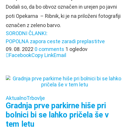
Dodali so, da bo obvoz označen in urejen po javni
poti Opekarna – Ribnik, ki je na priloženi fotografiji
označen z zeleno barvo.
SORODNI ČLANKI:
POPOLNA zapora ceste zaradi preplastitve
09. 08. 2022
0 comments
1 ogledov
Facebook
Copy Link
Email
Aktualno
Trbovlje
Gradnja prve parkirne hiše pri
bolnici bi se lahko pričela še v
tem letu