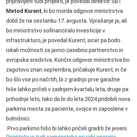
pripravljeni tudi projekti, je povedal direktor SBT
Metod Kurent
, ki bo morda odgovor ministrstva
dobil že na sestanku 17. avgusta. Vprašanje je, ali
bo ministrstvo sofinanciralo investicije v
infrastrukturo, je povedal Kurent, sicer pa bodo
iskali možnosti za javno-zasebno partnerstvo in
evropska sredstva. Končni odgovor ministrstva bo
zagotovo znan septembra, pričakuje Kurent, in če
bo šlo vse po načrtih, bi z gradnjo prve garažne
hiše lahko pričeli v zadnjem kvartalu leta, druge pa
prihodnje leto, tako da bi do leta 2024 pridobili nova
parkirna mesta za paciente, svojce in zaposlene v
bolnišnici.
Prvo parkirno hišo bi lahko pričeli graditi že jeseni.
Prioriteta je tudi samooskrba pri rabi energije