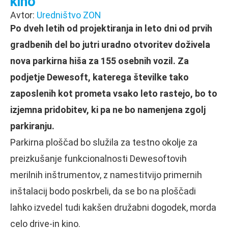
kino
Avtor:
Uredništvo ZON
Po dveh letih od projektiranja in leto dni od prvih
gradbenih del bo jutri uradno otvoritev doživela
nova parkirna hiša za 155 osebnih vozil. Za
podjetje Dewesoft, katerega številke tako
zaposlenih kot prometa vsako leto rastejo, bo to
izjemna pridobitev, ki pa ne bo namenjena zgolj
parkiranju.
Parkirna ploščad bo služila za testno okolje za
preizkušanje funkcionalnosti Dewesoftovih
merilnih inštrumentov, z namestitvijo primernih
inštalacij bodo poskrbeli, da se bo na ploščadi
lahko izvedel tudi kakšen družabni dogodek, morda
celo drive-in kino.