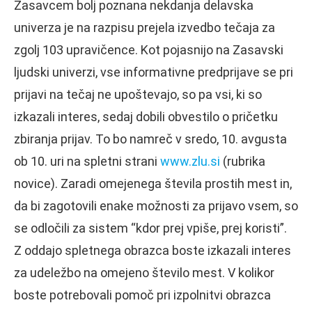
Zasavcem bolj poznana nekdanja delavska
univerza je na razpisu prejela izvedbo tečaja za
zgolj 103 upravičence. Kot pojasnijo na Zasavski
ljudski univerzi, vse informativne predprijave se pri
prijavi na tečaj ne upoštevajo, so pa vsi, ki so
izkazali interes, sedaj dobili obvestilo o pričetku
zbiranja prijav. To bo namreč v sredo, 10. avgusta
ob 10. uri na spletni strani
www.zlu.si
(rubrika
novice). Zaradi omejenega števila prostih mest in,
da bi zagotovili enake možnosti za prijavo vsem, so
se odločili za sistem “kdor prej vpiše, prej koristi”.
Z oddajo spletnega obrazca boste izkazali interes
za udeležbo na omejeno število mest. V kolikor
boste potrebovali pomoč pri izpolnitvi obrazca