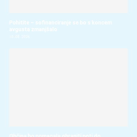
Pohitite – sofinanciranje se bo s koncem
avgusta zmanjšalo
10. 08. 2026
Občina bo pomagala ohraniti poti do