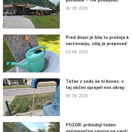
ponudbe – rok podaljšan
06. 08. 2026
Pred dnevi je bila to prošnja k
varčevanju, zdaj je prepoved
04. 08. 2026
Težav z vodo še ni konec: v
tej občini sprejeli nov ukrep
06. 08. 2026
POZOR: prihodnji teden
večmesečna zapora na cesti