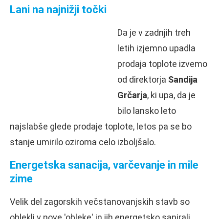
Lani na najnižji točki
Da je v zadnjih treh
letih izjemno upadla
prodaja toplote izvemo
od direktorja
Sandija
Grčarja
, ki upa, da je
bilo lansko leto
najslabše glede prodaje toplote, letos pa se bo
stanje umirilo oziroma celo izboljšalo.
Energetska sanacija, varčevanje in mile
zime
Velik del zagorskih večstanovanjskih stavb so
oblekli v nove 'obleke' in jih energetsko sanirali,