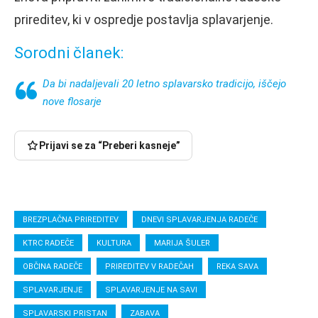
prireditev, ki v ospredje postavlja splavarjenje.
Sorodni članek:
Da bi nadaljevali 20 letno splavarsko tradicijo, iščejo
nove flosarje
Prijavi se za “Preberi kasneje”
BREZPLAČNA PRIREDITEV
DNEVI SPLAVARJENJA RADEČE
KTRC RADEČE
KULTURA
MARIJA ŠULER
OBČINA RADEČE
PRIREDITEV V RADEČAH
REKA SAVA
SPLAVARJENJE
SPLAVARJENJE NA SAVI
SPLAVARSKI PRISTAN
ZABAVA