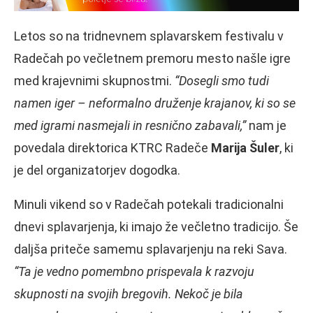
Letos so na tridnevnem splavarskem festivalu v
Radečah po večletnem premoru mesto našle igre
med krajevnimi skupnostmi.
“Dosegli smo tudi
namen iger – neformalno druženje krajanov, ki so se
med igrami nasmejali in resnično zabavali,”
nam je
povedala direktorica KTRC Radeče
Marija Šuler
, ki
je del organizatorjev dogodka.
Minuli vikend so v Radečah potekali tradicionalni
dnevi splavarjenja, ki imajo že večletno tradicijo. Še
daljša priteče samemu splavarjenju na reki Sava.
“Ta je vedno pomembno prispevala k razvoju
skupnosti na svojih bregovih. Nekoč je bila