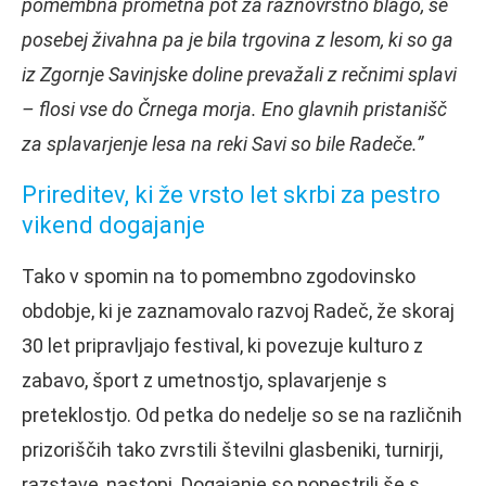
pomembna prometna pot za raznovrstno blago, še
posebej živahna pa je bila trgovina z lesom, ki so ga
iz Zgornje Savinjske doline prevažali z rečnimi splavi
– flosi vse do Črnega morja. Eno glavnih pristanišč
za splavarjenje lesa na reki Savi so bile Radeče.”
Prireditev, ki že vrsto let skrbi za pestro
vikend dogajanje
Tako v spomin na to pomembno zgodovinsko
obdobje, ki je zaznamovalo razvoj Radeč, že skoraj
30 let pripravljajo festival, ki povezuje kulturo z
zabavo, šport z umetnostjo, splavarjenje s
preteklostjo. Od petka do nedelje so se na različnih
prizoriščih tako zvrstili številni glasbeniki, turnirji,
razstave, nastopi. Dogajanje so popestrili še s