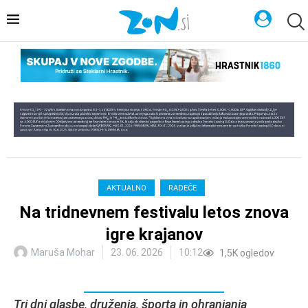
AKTUALNO
RADEČE
Na tridnevnem festivalu letos znova
igre krajanov
Maruša Mohar
23. 06. 2026
10:12
1,5K
ogledov
Tri dni glasbe, druženja, športa in ohranjanja