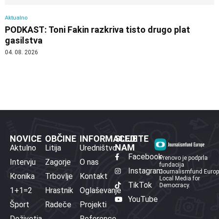
Aktualno
PODKAST: Toni Fakin razkriva tisto drugo plat
gasilstva
04. 08. 2026
NOVICE
OBČINE
INFORMACIJE
SLEDITE
NAM
Aktulno
Litija
Uredništvo
Facebook
Prenovo je podprla
Intervju
Zagorje
O nas
fundacija
Instagram
Journalismfund Euro
Kronika
Trbovlje
Kontakt
Local Media for
TikTok
Democracy.
1+1=2
Hrastnik
Oglaševanje
YouTube
Šport
Radeče
Projekti
Doživetja
Reference