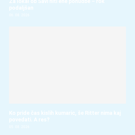
Za lokal ob Savi niti ene ponudbe – rok
podaljšan
06. 08. 2026
Ko pride čas kislih kumaric, še Ritter nima kaj
povedati. A res?
05. 08. 2026