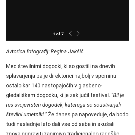
1
of
7
Avtorica fotografij: Regina Jakšič
Med številnimi dogodki, ki so gostili na dnevih
splavarjenja pa je direktorici najbolj v spominu
ostalo kar 140 nastopajočih v glasbeno-
gledališkem dogodku, ki je zaključil festival.
“Bil je
res svojevrsten dogodek, katerega so soustvarjali
številni umetniki.”
Že danes pa napoveduje, da bodo
tudi naslednje leto dali vse od sebe in skušali
znova pripraviti zanimivo tradicionalno radeško