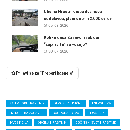
Občina Hrastnik išče dva nova
sodelavca, plači dobrih 2.000 evrov
05. 08. 2026
Koliko časa Zasavci vsak dan
“zapravite” za vožnjo?
30. 07. 2026
Prijavi se za “Preberi kasneje”
BATERIJSKI HRANILNIK
DEPONIJA UNIČNO
ENERGETIKA
ENERGETIKA ZASAVJE
GOSPODARSTVO
HRASTNIK
INVESTICIJA
OBČINA HRASTNIK
OBČINSKI SVET HRASTNIK