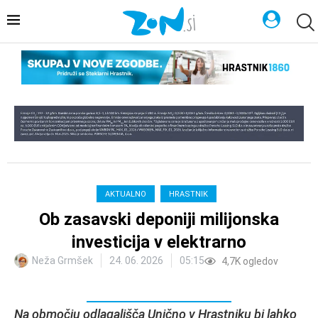
AKTUALNO
HRASTNIK
Ob zasavski deponiji milijonska
investicija v elektrarno
Neža Grmšek
24. 06. 2026
05:15
4,7K
ogledov
Na območju odlagališča Unično v Hrastniku bi lahko