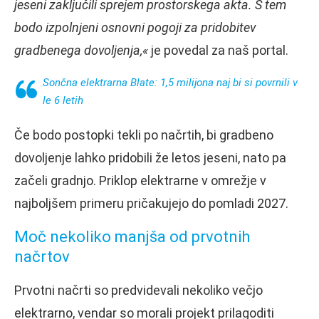
jeseni zaključili sprejem prostorskega akta. S tem
bodo izpolnjeni osnovni pogoji za pridobitev
gradbenega dovoljenja,«
je povedal za naš portal.
Sončna elektrarna Blate: 1,5 milijona naj bi si povrnili v
le 6 letih
Če bodo postopki tekli po načrtih, bi gradbeno
dovoljenje lahko pridobili že letos jeseni, nato pa
začeli gradnjo. Priklop elektrarne v omrežje v
najboljšem primeru pričakujejo do pomladi 2027.
Moč nekoliko manjša od prvotnih
načrtov
Prvotni načrti so predvidevali nekoliko večjo
elektrarno, vendar so morali projekt prilagoditi