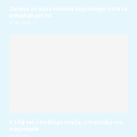
Začenja se izbira vodstva zagorskega vrtca za
prihodnjih pet let
07. 08. 2026
V Litiji več otroškega vrveža, v Hrastniku vse
manj mladih
07. 08. 2026