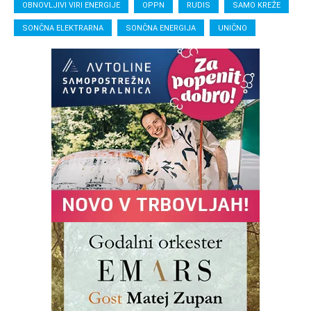
OBNOVLJIVI VIRI ENERGIJE
OPPN
RUDIS
SAMO KREŽE
SONČNA ELEKTRARNA
SONČNA ENERGIJA
UNIČNO