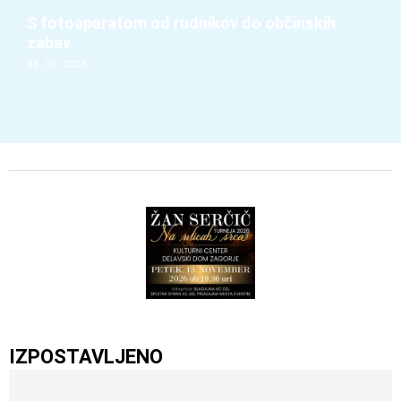
S fotoaparatom od rudnikov do občinskih
zabav
06. 08. 2026
IZPOSTAVLJENO