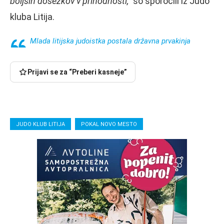
boljših dosežkov v prihodnosti,”
so sporočili iz Judo
kluba Litija.
Mlada litijska judoistka postala državna prvakinja
Prijavi se za “Preberi kasneje”
JUDO KLUB LITIJA
POKAL NOVO MESTO