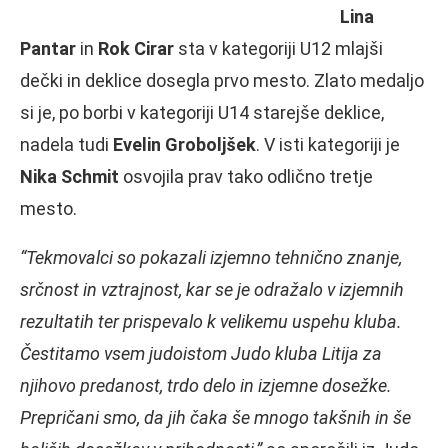
Lina
Pantar
in
Rok Cirar
sta v kategoriji U12 mlajši
dečki in deklice dosegla prvo mesto. Zlato medaljo
si je, po borbi v kategoriji U14 starejše deklice,
nadela tudi
Evelin Groboljšek
. V isti kategoriji je
Nika Schmit
osvojila prav tako odlično tretje
mesto.
“Tekmovalci so pokazali izjemno tehnično znanje,
srčnost in vztrajnost, kar se je odražalo v izjemnih
rezultatih ter prispevalo k velikemu uspehu kluba.
Čestitamo vsem judoistom Judo kluba Litija za
njihovo predanost, trdo delo in izjemne dosežke.
Prepričani smo, da jih čaka še mnogo takšnih in še