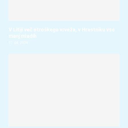
V Litiji več otroškega vrveža, v Hrastniku vse
manj mladih
07. 08. 2026