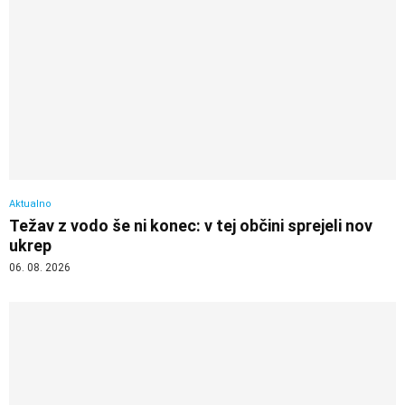
Aktualno
Težav z vodo še ni konec: v tej občini sprejeli nov
ukrep
06. 08. 2026