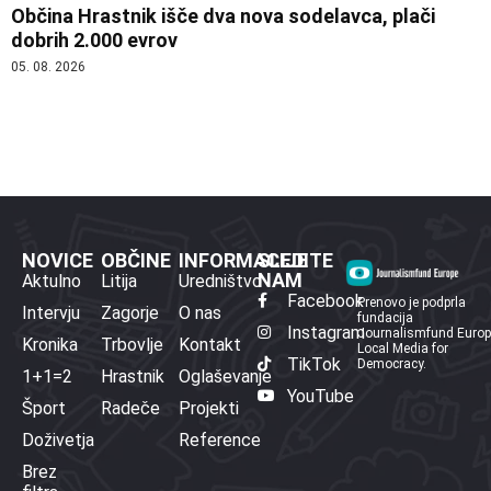
Občina Hrastnik išče dva nova sodelavca, plači
dobrih 2.000 evrov
05. 08. 2026
NOVICE
OBČINE
INFORMACIJE
SLEDITE
NAM
Aktulno
Litija
Uredništvo
Facebook
Prenovo je podprla
Intervju
Zagorje
O nas
fundacija
Instagram
Journalismfund Euro
Kronika
Trbovlje
Kontakt
Local Media for
TikTok
Democracy.
1+1=2
Hrastnik
Oglaševanje
YouTube
Šport
Radeče
Projekti
Doživetja
Reference
Brez