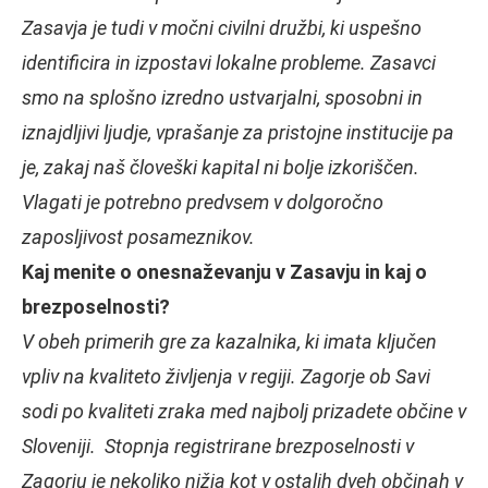
Zasavja je tudi v močni civilni družbi, ki uspešno
identificira in izpostavi lokalne probleme. Zasavci
smo na splošno izredno ustvarjalni, sposobni in
iznajdljivi ljudje, vprašanje za pristojne institucije pa
je, zakaj naš človeški kapital ni bolje izkoriščen.
Vlagati je potrebno predvsem v dolgoročno
zaposljivost posameznikov.
Kaj menite o onesnaževanju v Zasavju in kaj o
brezposelnosti?
V obeh primerih gre za kazalnika, ki imata ključen
vpliv na kvaliteto življenja v regiji. Zagorje ob Savi
sodi po kvaliteti zraka med najbolj prizadete občine v
Sloveniji. Stopnja registrirane brezposelnosti v
Zagorju je nekoliko nižja kot v ostalih dveh občinah v