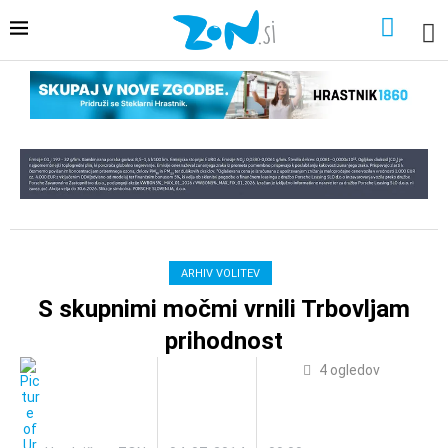
ARHIV VOLITEV
S skupnimi močmi vrnili Trbovljam
prihodnost
4
ogledov