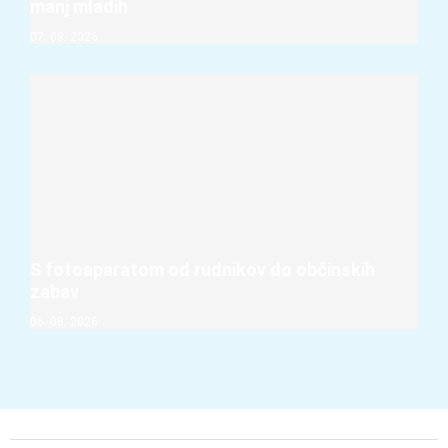
manj mladih
07. 08. 2026
S fotoaparatom od rudnikov do občinskih
zabav
06. 08. 2026