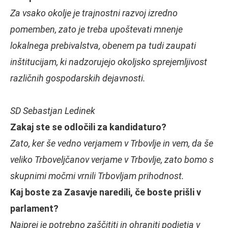
Za vsako okolje je trajnostni razvoj izredno
pomemben, zato je treba upoštevati mnenje
lokalnega prebivalstva, obenem pa tudi zaupati
inštitucijam, ki nadzorujejo okoljsko sprejemljivost
različnih gospodarskih dejavnosti.
SD Sebastjan Ledinek
Zakaj ste se odločili za kandidaturo?
Zato, ker še vedno verjamem v Trbovlje in vem, da še
veliko Trboveljčanov verjame v Trbovlje, zato bomo s
skupnimi močmi vrnili Trbovljam prihodnost.
Kaj boste za Zasavje naredili, če boste prišli v
parlament?
Najprej je potrebno zaščititi in ohraniti podjetja v