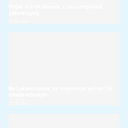
Poljak si je ob vikendu, v času prepovedi,
zakuril ogenj
07. 08. 2026
Na Lakonci rohne, za volanom pa več kot 50
mladih inženirjev
07. 08. 2026