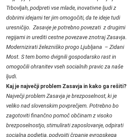
Trbovljah, podpreti vse mlade, inovativne ljudi z
dobrimi idejami ter jim omogočiti, da te ideje tudi
uresničijo. Zasavje je potrebno povezati z drugimi
regijami in urediti cestne povezave znotraj Zasavja.
Modernizirati železniško progo Ljubljana – Zidani
Most. S tem bomo dvignili gospodarsko rast in
omogočili ohranitev vseh socialnih pravic za naše
ljudi.
Kaj je največji problem Zasavja in kako ga rešiti?
Največji problem Zasavja je brezposelnost, ki je
veliko nad slovenskim povprečjem. Potrebno bo
zagotoviti finančno pomoč občinam z visoko
brezposelnostjo, stimulirati zaposlovanje, odpirati
socialna podjetja, podvojiti črpanje evropskega