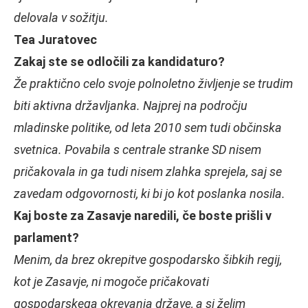
delovala v sožitju.
Tea Juratovec
Zakaj ste se odločili za kandidaturo?
Že praktično celo svoje polnoletno življenje se trudim
biti aktivna državljanka. Najprej na področju
mladinske politike, od leta 2010 sem tudi občinska
svetnica. Povabila s centrale stranke SD nisem
pričakovala in ga tudi nisem zlahka sprejela, saj se
zavedam odgovornosti, ki bi jo kot poslanka nosila.
Kaj boste za Zasavje naredili, če boste prišli v
parlament?
Menim, da brez okrepitve gospodarsko šibkih regij,
kot je Zasavje, ni mogoče pričakovati
gospodarskega okrevanja države, a si želim