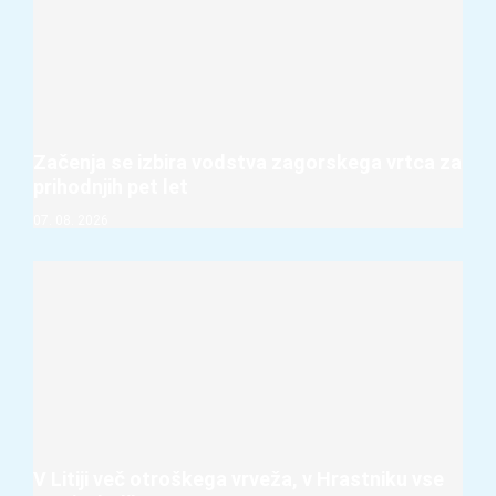
Začenja se izbira vodstva zagorskega vrtca za
prihodnjih pet let
07. 08. 2026
V Litiji več otroškega vrveža, v Hrastniku vse