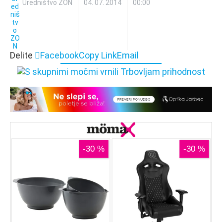
Uredništvo ZON
04. 07. 2014
00:00
Delite
Facebook
Copy Link
Email