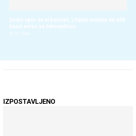
Sodni spor še ni končan, Litijani vseeno do 650
tisoč evrov za telovadnico
05. 08. 2026
IZPOSTAVLJENO