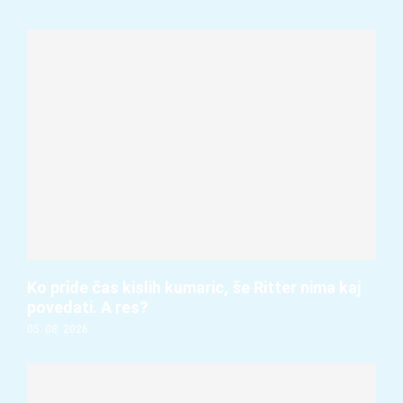
Ko pride čas kislih kumaric, še Ritter nima kaj
povedati. A res?
05. 08. 2026