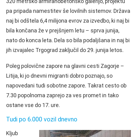
320 metrsko armiranobetonsko galerijo, projektu
pa pripada namestitev še lovilnih sistemov. Država
naj bi odštela 6,4 milijona evrov za izvedbo, ki naj bi
bila končana že v prejšnjem letu – sprva junija,
nato do konca leta. Dela so bila podaljšana in naj bi
jih izvajalec Trgograd zaključil do 29. junija letos.
Poleg polovične zapore na glavni cesti Zagorje –
Litija, ki jo dnevni migranti dobro poznajo, so
napovedani tudi sobotne zapore. Takrat cesto ob
7.30 popolnoma zaprejo za ves promet in tako
ostane vse do 17. ure.
Tudi po 6.000 vozil dnevno
Kljub