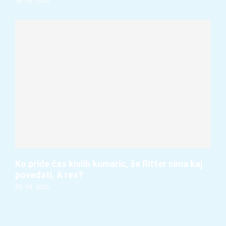
06. 08. 2026
Ko pride čas kislih kumaric, še Ritter nima kaj
povedati. A res?
05. 08. 2026