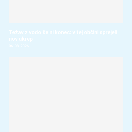
Težav z vodo še ni konec: v tej občini sprejeli
nov ukrep
06. 08. 2026