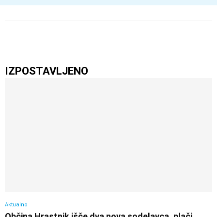
IZPOSTAVLJENO
Aktualno
Občina Hrastnik išče dva nova sodelavca, plači