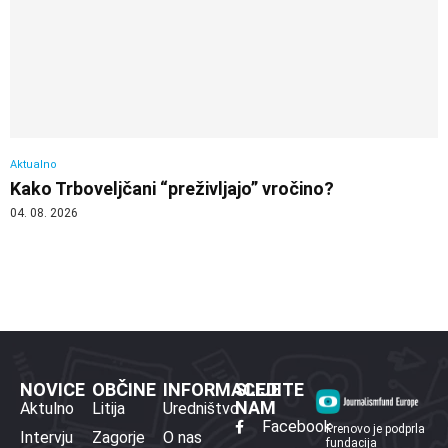
Aktualno
Kako Trboveljčani “preživljajo” vročino?
04. 08. 2026
NOVICE
OBČINE
INFORMACIJE
SLEDITE
NAM
Aktulno
Litija
Uredništvo
Facebook
Prenovo je podprla
Intervju
Zagorje
O nas
fundacija