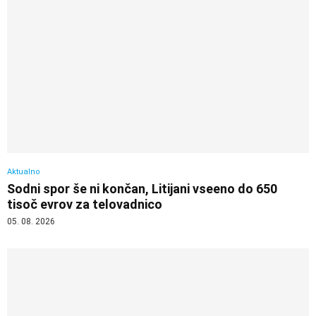
Aktualno
Sodni spor še ni končan, Litijani vseeno do 650
tisoč evrov za telovadnico
05. 08. 2026