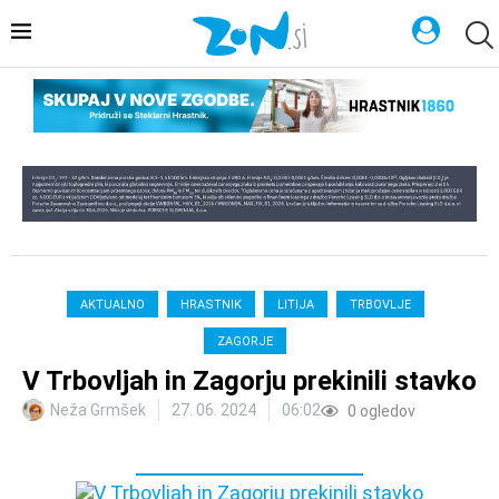
AKTUALNO
HRASTNIK
LITIJA
TRBOVLJE
ZAGORJE
V Trbovljah in Zagorju prekinili stavko
Neža Grmšek
27. 06. 2024
06:02
0
ogledov