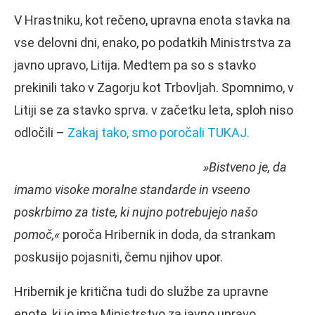
V Hrastniku, kot rečeno, upravna enota stavka na
vse delovni dni, enako, po podatkih Ministrstva za
javno upravo, Litija. Medtem pa so s stavko
prekinili tako v Zagorju kot Trbovljah. Spomnimo, v
Litiji se za stavko sprva. v začetku leta, sploh niso
odločili –
Zakaj tako, smo poročali TUKAJ.
»Bistveno je, da
imamo visoke moralne standarde in vseeno
poskrbimo za tiste, ki nujno potrebujejo našo
pomoč,«
poroča Hribernik in doda, da strankam
poskusijo pojasniti, čemu njihov upor.
Hribernik je kritična tudi do službe za upravne
enote, ki jo ima Ministrstvo za javno upravo.