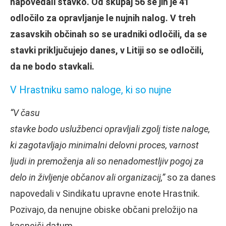
napovedali stavko. Od skupaj 56 se jih je 41
odločilo za opravljanje le nujnih nalog. V treh
zasavskih občinah so se uradniki odločili, da se
stavki priključujejo danes, v Litiji so se odločili,
da ne bodo stavkali.
V Hrastniku samo naloge, ki so nujne
“V času
stavke bodo uslužbenci opravljali zgolj tiste naloge,
ki zagotavljajo minimalni delovni proces, varnost
ljudi in premoženja ali so nenadomestljiv pogoj za
delo in življenje občanov ali organizacij,”
so za danes
napovedali v Sindikatu upravne enote Hrastnik.
Pozivajo, da nenujne obiske občani preložijo na
kasnejši datum.