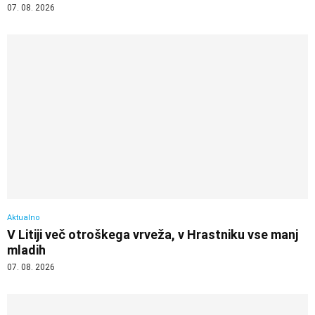
07. 08. 2026
Aktualno
V Litiji več otroškega vrveža, v Hrastniku vse manj
mladih
07. 08. 2026