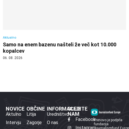
Aktualno
Samo na enem bazenu našteli že več kot 10.000
kopalcev
06. 08. 2026
NOVICE
OBČINE
INFORMACIJE
SLEDITE
NAM
Aktulno
Litija
Uredništvo
Facebook
Prenovo je podprla
Intervju
Zagorje
O nas
fundacija
Instagram
Journalismfund Euro