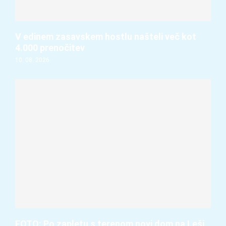
V edinem zasavskem hostlu našteli več kot
4.000 prenočitev
10. 08. 2026
FOTO: Po zapletu s terenom novi dom na Leši