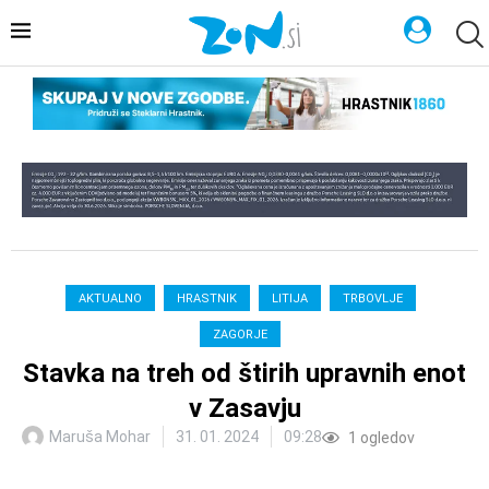
AKTUALNO
HRASTNIK
LITIJA
TRBOVLJE
ZAGORJE
Stavka na treh od štirih upravnih enot
v Zasavju
Maruša Mohar
31. 01. 2024
09:28
1
ogledov