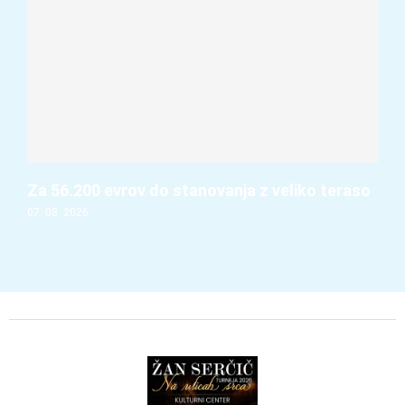
Za 56.200 evrov do stanovanja z veliko teraso
07. 08. 2026