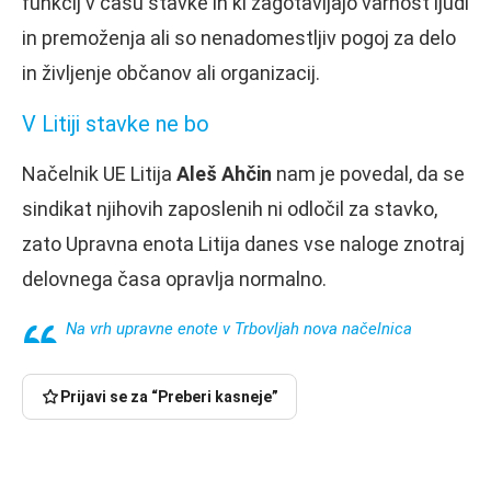
funkcij v času stavke in ki zagotavljajo varnost ljudi
in premoženja ali so nenadomestljiv pogoj za delo
in življenje občanov ali organizacij.
V Litiji stavke ne bo
Načelnik UE Litija
Aleš Ahčin
nam je povedal, da se
sindikat njihovih zaposlenih ni odločil za stavko,
zato Upravna enota Litija danes vse naloge znotraj
delovnega časa opravlja normalno.
Na vrh upravne enote v Trbovljah nova načelnica
Prijavi se za “Preberi kasneje”