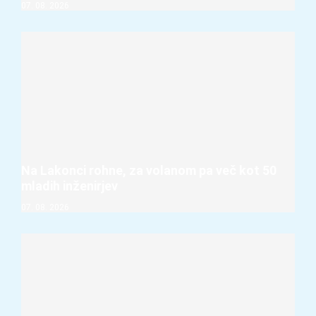
07. 08. 2026
Na Lakonci rohne, za volanom pa več kot 50
mladih inženirjev
07. 08. 2026