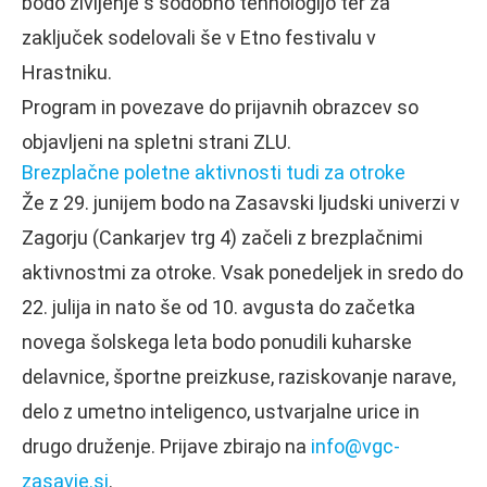
bodo življenje s sodobno tehnologijo ter za
zaključek sodelovali še v Etno festivalu v
Hrastniku.
Program in povezave do prijavnih obrazcev so
objavljeni na spletni strani ZLU.
Brezplačne poletne aktivnosti tudi za otroke
Že z 29. junijem bodo na Zasavski ljudski univerzi v
Zagorju (Cankarjev trg 4) začeli z brezplačnimi
aktivnostmi za otroke. Vsak ponedeljek in sredo do
22. julija in nato še od 10. avgusta do začetka
novega šolskega leta bodo ponudili kuharske
delavnice, športne preizkuse, raziskovanje narave,
delo z umetno inteligenco, ustvarjalne urice in
drugo druženje. Prijave zbirajo na
info@vgc-
zasavje.si
.