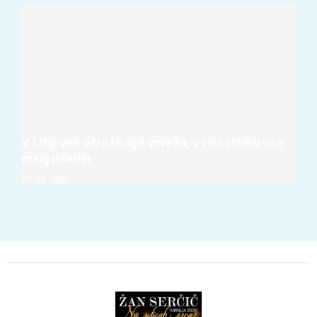
V Litiji več otroškega vrveža, v Hrastniku vse
manj mladih
07. 08. 2026