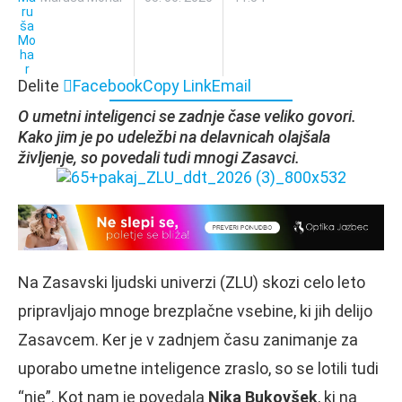
Delite
Facebook
Copy Link
Email
O umetni inteligenci se zadnje čase veliko govori.
Kako jim je po udeležbi na delavnicah olajšala
življenje, so povedali tudi mnogi Zasavci.
Na Zasavski ljudski univerzi (ZLU) skozi celo leto
pripravljajo mnoge brezplačne vsebine, ki jih delijo
Zasavcem. Ker je v zadnjem času zanimanje za
uporabo umetne inteligence zraslo, so se lotili tudi
“nje”. Kot nam je povedala
Nika Bukovšek
, ki na