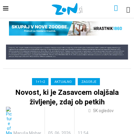
1+1=2
AKTUALNO
ZAGORJE
Novost, ki je Zasavcem olajšala
življenje, zdaj ob petkih
5K
ogledov
Maruša Mohar
05. 06. 2026
11:54