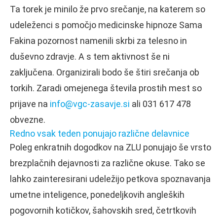
Ta torek je minilo že prvo srečanje, na katerem so
udeleženci s pomočjo medicinske hipnoze Sama
Fakina pozornost namenili skrbi za telesno in
duševno zdravje. A s tem aktivnost še ni
zaključena. Organizirali bodo še štiri srečanja ob
torkih. Zaradi omejenega števila prostih mest so
prijave na
info@vgc-zasavje.si
ali 031 617 478
obvezne.
Redno vsak teden ponujajo različne delavnice
Poleg enkratnih dogodkov na ZLU ponujajo še vrsto
brezplačnih dejavnosti za različne okuse. Tako se
lahko zainteresirani udeležijo petkova spoznavanja
umetne inteligence, ponedeljkovih angleških
pogovornih kotičkov, šahovskih sred, četrtkovih