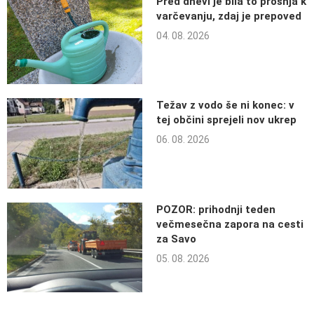
Pred dnevi je bila to prošnja k
varčevanju, zdaj je prepoved
04. 08. 2026
Težav z vodo še ni konec: v
tej občini sprejeli nov ukrep
06. 08. 2026
POZOR: prihodnji teden
večmesečna zapora na cesti
za Savo
05. 08. 2026