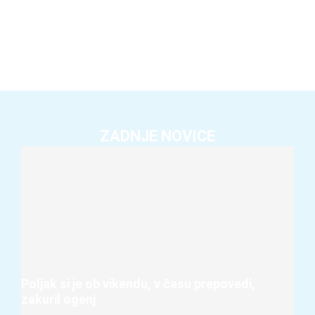
ZADNJE NOVICE
Poljak si je ob vikendu, v času prepovedi,
zakuril ogenj