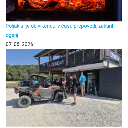
Poljak si je ob vikendu, v času prepovedi, zakuril
ogenj
07. 08. 2026