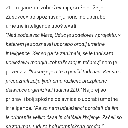
ZLU organizira izobraževanja, so želeli želje
Zasavcev po spoznavanju koristne uporabe
umetne inteligence upoštevati.
“Naš sodelavec Matej Uduč je sodeloval v projektu, v
katerem je spoznaval uporabo orodij umetne
inteligence. Ker so ga ta zanimala, se je tudi sam
udeleževal mnogih izobraževanj in tečajev,”
nam je
povedala.
“Kasneje je o tem poučil tudi nas. Ker smo
prepoznali željo ljudi, smo različne brezplačne
delavnice organizirali tudi na ZLU.”
Najprej so
pripravili bolj splošne delavnice o uporabi umetne
inteligence.
“Pa so nam udeleženci poročali, da jim
je prihranila veliko časa in olajšala življenje. Začeli so
se zanimati tudi za bolj kompleksna orodja.”