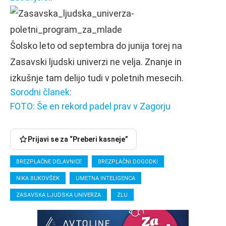
Šolsko leto od septembra do junija torej na
Zasavski ljudski univerzi ne velja. Znanje in
izkušnje tam delijo tudi v poletnih mesecih.
Sorodni članek:
FOTO: Še en rekord padel prav v Zagorju
Prijavi se za “Preberi kasneje”
BREZPLAČNE DELAVNICE
BREZPLAČNI DOGODKI
NIKA BUKOVŠEK
UMETNA INTELIGENCA
ZASAVSKA LJUDSKA UNIVERZA
ZLU