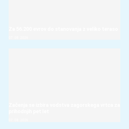
Za 56.200 evrov do stanovanja z veliko teraso
07. 08. 2026
Začenja se izbira vodstva zagorskega vrtca za
prihodnjih pet let
07. 08. 2026