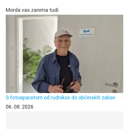
Morda vas zanima tudi:
S fotoaparatom od rudnikov do občinskih zabav
06. 08. 2026