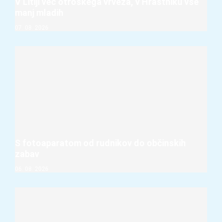
V Litiji več otroškega vrveža, v Hrastniku vse
manj mladih
07. 08. 2026
S fotoaparatom od rudnikov do občinskih
zabav
06. 08. 2026