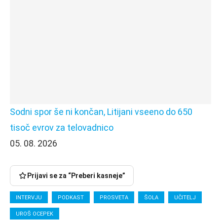
Sodni spor še ni končan, Litijani vseeno do 650
tisoč evrov za telovadnico
05. 08. 2026
Prijavi se za “Preberi kasneje”
INTERVJU
PODKAST
PROSVETA
ŠOLA
UČITELJ
UROŠ OCEPEK