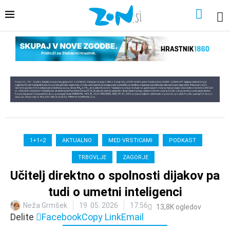
1+1=2
AKTUALNO
MED VRSTICAMI
PODKAST
TRBOVLJE
ZAGORJE
Učitelj direktno o spolnosti dijakov pa
tudi o umetni inteligenci
Neža Grmšek
19. 05. 2026
17:56
13,8K
ogledov
Delite
Facebook
Copy Link
Email