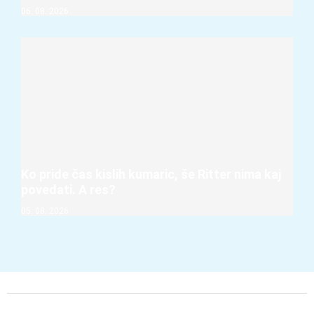
06. 08. 2026
Ko pride čas kislih kumaric, še Ritter nima kaj
povedati. A res?
05. 08. 2026