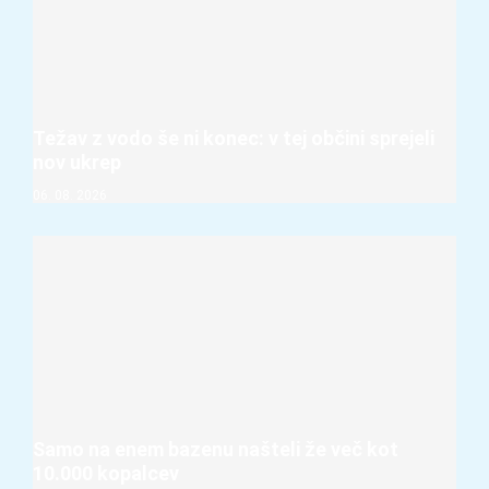
Težav z vodo še ni konec: v tej občini sprejeli
nov ukrep
06. 08. 2026
Samo na enem bazenu našteli že več kot
10.000 kopalcev