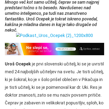
Mnogo več kot samo učitelj, čeprav se sam najprej
predstavi točno s to besedo. Navdušenec nad
umetno inteligenco, pa tudi nas znanstveno
fantastiko. Uroš Ocepek je tokrat iskreno povedal,
kakšna je mladina danes in kaj je tako drugače od
nekoč.
Uroš Ocepek
je prvi slovenski učitelj, ki se je uvrstil
med 24 najboljših učiteljev na svetu. Je tisti učitelj,
ki je šokiral, ko je v šolo prišel oblečen v Pikačuja in
je tisti učitelj, ki se je poimenoval kar dr. Uki. Res je
doktor znanosti, zato se mu naziv povsem pritiče.
Čeprav je zabaven in velikokrat popustljiv, sploh, ko