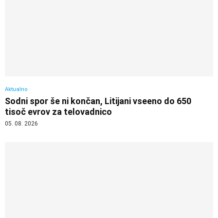
Aktualno
Sodni spor še ni končan, Litijani vseeno do 650
tisoč evrov za telovadnico
05. 08. 2026