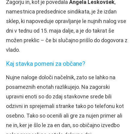
Zagorju in, kot je povedala
Angela Leskovšek
,
namestnica predsednice sindikata, je že izdan
sklep, ki napoveduje opravljanje le nujnih nalog vse
dni v tednu od 15. maja dalje, a je do takrat še
možen preklic – če bi slučajno prišlo do dogovora z
vlado.
Kaj stavka pomeni za občane?
Nujne naloge določi načelnik, zato se lahko na
posameznih enotah razlikujejo. Na zagorski
upravni enoti so do zdaj stavkovne srede bili
odzivni in sprejemali stranke tako po telefonu kot
osebno. Tako so ocenili ali gre za nujen primer ali
ne in, ker je šlo le za en dan, so običajno izvedbo