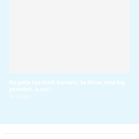
Ko pride čas kislih kumaric, še Ritter nima kaj
povedati. A res?
05. 08. 2026