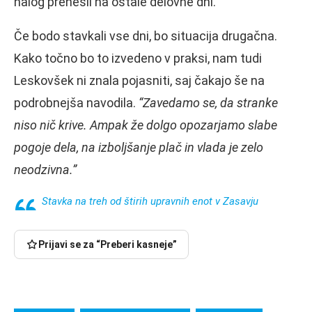
nalog prenesli na ostale delovne dni.
Če bodo stavkali vse dni, bo situacija drugačna.
Kako točno bo to izvedeno v praksi, nam tudi
Leskovšek ni znala pojasniti, saj čakajo še na
podrobnejša navodila.
“Zavedamo se, da stranke
niso nič krive. Ampak že dolgo opozarjamo slabe
pogoje dela, na izboljšanje plač in vlada je zelo
neodzivna.”
Stavka na treh od štirih upravnih enot v Zasavju
Prijavi se za “Preberi kasneje”