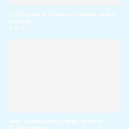
Težav z vodo še ni konec: v tej občini sprejeli
nov ukrep
06. 08. 2026
Samo na enem bazenu našteli že več kot
10.000 kopalcev