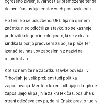
ogroženo življenje, varnost ali premoženje ter da
delovni čas ostaja enak v vseh poslovalnicah.
Po tem, ko se uslužbenci UE Litija na samem
začetku niso odločili za stavko, so se kasneje
pridružili kolegom in kolegicam, ki se v okviru
sindikata borijo predvsem za boljše plače ter
izenačitev nazivov zaposlenih z nazivi na
ministrstvih.
Kot so nam že na začetku stavke povedali v
Trbovljah, je velik problem tudi politika
zaposlovanja. Medtem ko eni odhajajo, drugih ne
zaposlujejo ali pa jih le za kratek čas, posluha s
strani odločevalcev pa, da ni. Enako pravijo tudi v