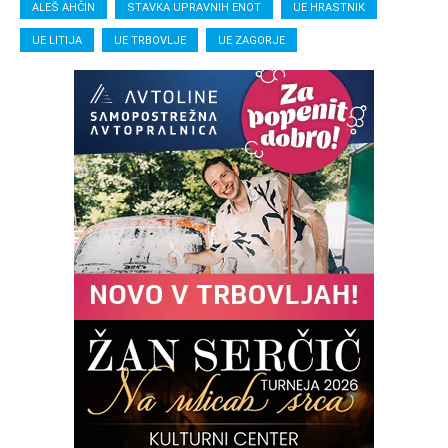
ALEŠ AHČIN
STAVKA UPRAVNIH ENOT
UE HRASTNIK
UE LITIJA
UE TRBOVLJE
UE ZAGORJE