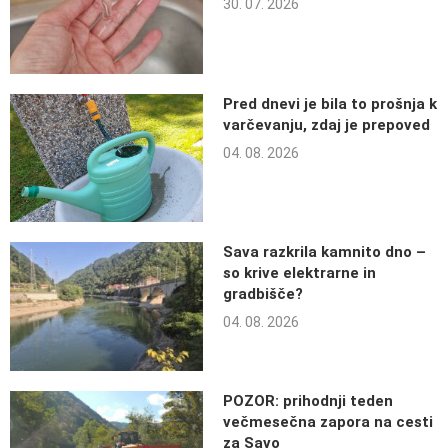
30. 07. 2026
Pred dnevi je bila to prošnja k
varčevanju, zdaj je prepoved
04. 08. 2026
Sava razkrila kamnito dno –
so krive elektrarne in
gradbišče?
04. 08. 2026
POZOR: prihodnji teden
večmesečna zapora na cesti
za Savo