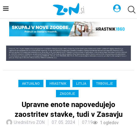
AKTUALNO
HRASTNIK
LITIJA
TRBOVLJE
ZAGORJE
Upravne enote napovedujejo
zaostritev stavke, tudi v Zasavju
Uredništvo ZON
07. 05. 2024
07:19
1
ogledov