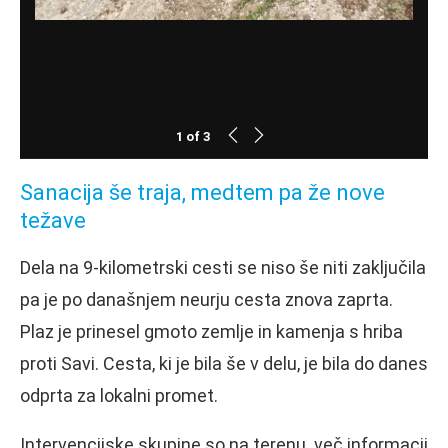
1
of
3
Sanacija še traja, medtem pa že nove
težave
Dela na 9-kilometrski cesti se niso še niti zaključila
pa je po današnjem neurju cesta znova zaprta.
Plaz je prinesel gmoto zemlje in kamenja s hriba
proti Savi. Cesta, ki je bila še v delu, je bila do danes
odprta za lokalni promet.
Intervencijske skupine so na terenu. več informacij