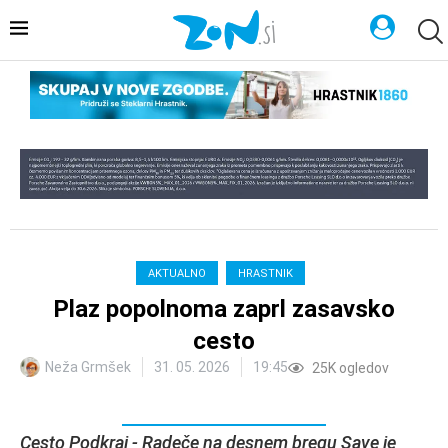
AKTUALNO
HRASTNIK
Plaz popolnoma zaprl zasavsko
cesto
Neža Grmšek
31. 05. 2026
19:45
25K
ogledov
Cesto Podkraj - Radeče na desnem bregu Save je