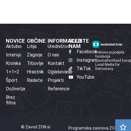
NOVICE
OBČINE
INFORMACIJE
SLEDITE
NAM
Aktulno
Litija
Uredništvo
Facebook
Prenovo je podprla
Intervju
Zagorje
O nas
fundacija
Instagram
Journalismfund Euro
Kronika
Trbovlje
Kontakt
Local Media for
TikTok
Democracy.
1+1=2
Hrastnik
Oglaševanje
YouTube
Šport
Radeče
Projekti
Doživetja
Reference
Brez
filtra
© Zavod ZON.si
Programska zasnova ZON