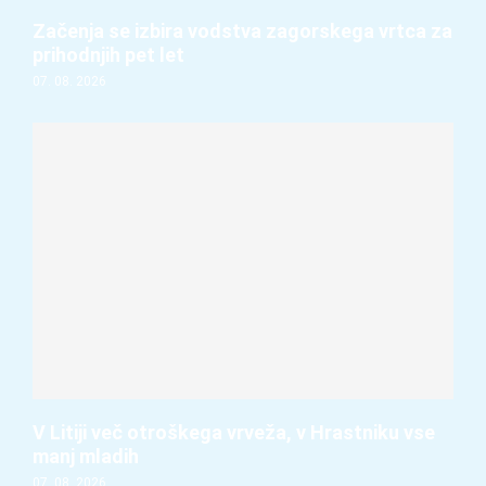
Začenja se izbira vodstva zagorskega vrtca za
prihodnjih pet let
07. 08. 2026
V Litiji več otroškega vrveža, v Hrastniku vse
manj mladih
07. 08. 2026