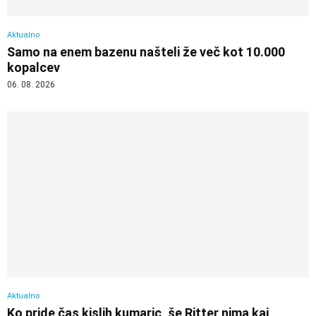
Aktualno
Samo na enem bazenu našteli že več kot 10.000
kopalcev
06. 08. 2026
Aktualno
Ko pride čas kislih kumaric, še Ritter nima kaj