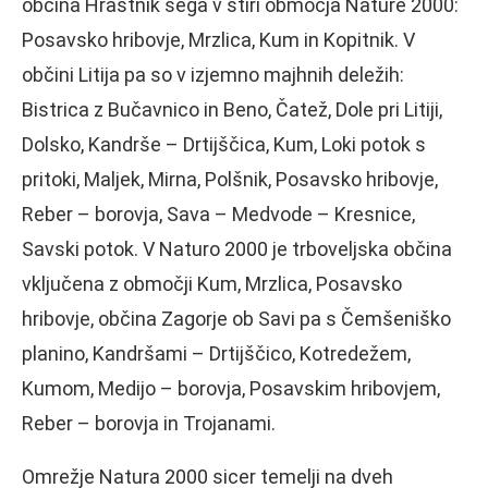
občina Hrastnik sega v štiri območja Nature 2000:
Posavsko hribovje, Mrzlica, Kum in Kopitnik. V
občini Litija pa so v izjemno majhnih deležih:
Bistrica z Bučavnico in Beno, Čatež, Dole pri Litiji,
Dolsko, Kandrše – Drtijščica, Kum, Loki potok s
pritoki, Maljek, Mirna, Polšnik, Posavsko hribovje,
Reber – borovja, Sava – Medvode – Kresnice,
Savski potok. V Naturo 2000 je trboveljska občina
vključena z območji Kum, Mrzlica, Posavsko
hribovje, občina Zagorje ob Savi pa s Čemšeniško
planino, Kandršami – Drtijščico, Kotredežem,
Kumom, Medijo – borovja, Posavskim hribovjem,
Reber – borovja in Trojanami.
Omrežje Natura 2000 sicer temelji na dveh