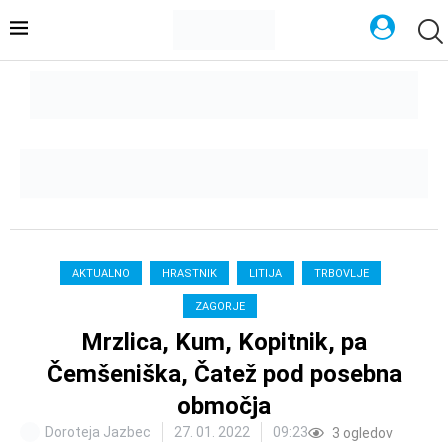
AKTUALNO
HRASTNIK
LITIJA
TRBOVLJE
ZAGORJE
Mrzlica, Kum, Kopitnik, pa
Čemšeniška, Čatež pod posebna
območja
Doroteja Jazbec
27. 01. 2022
09:23
3
ogledov