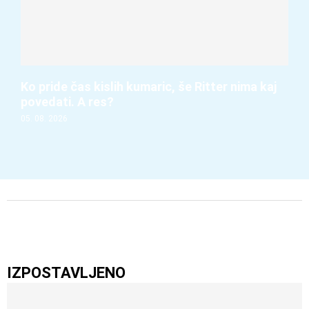
Ko pride čas kislih kumaric, še Ritter nima kaj
povedati. A res?
05. 08. 2026
IZPOSTAVLJENO