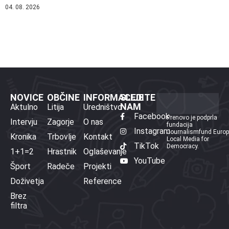
04. 08. 2026
NOVICE
OBČINE
INFORMACIJE
SLEDITE
NAM
Aktulno
Litija
Uredništvo
Facebook
Prenovo je podprla
Intervju
Zagorje
O nas
fundacija
Instagram
Journalismfund Euro
Kronika
Trbovlje
Kontakt
Local Media for
TikTok
Democracy.
1+1=2
Hrastnik
Oglaševanje
YouTube
Šport
Radeče
Projekti
Doživetja
Reference
Brez
filtra