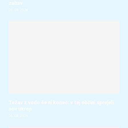
zabav
06. 08. 2026
Težav z vodo še ni konec: v tej občini sprejeli
nov ukrep
06. 08. 2026