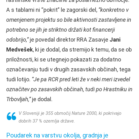
A s tablami ni “pokrit” le zagorski del,
“konkretno v
omenjenem projektu so bile aktivnosti zastavljene in
potrebno se jih je striktno držati kot financerji
odobrijo,”
je povedal direktor RRA Zasavje
Jani
Medvešek
, ki je dodal, da stremijo k temu, da se ob
priložnosti, ki se utegnejo pokazati za dodatno
označevanju tudi v drugih zasavskih občinah, tega
tudi lotijo.
“Je pa RCR pred leti že v neki meri izvedel
označitev po zasavskih občinah, tudi po Hrastniku in
Trbovljah,”
je dodal.
V Sloveniji je 355 območij Nature 2000, ki pokrivajo
dobrih 37 % ozemlja države.
Poudarek na varstvu okolja, gradnja je