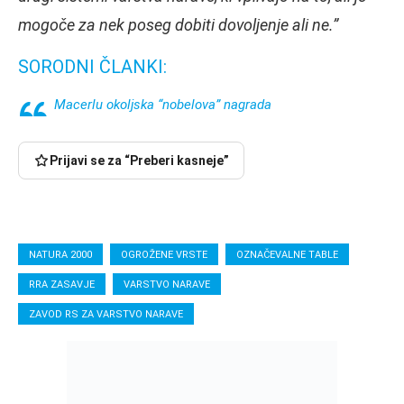
mogoče za nek poseg dobiti dovoljenje ali ne.”
SORODNI ČLANKI:
Macerlu okoljska “nobelova” nagrada
Prijavi se za “Preberi kasneje”
NATURA 2000
OGROŽENE VRSTE
OZNAČEVALNE TABLE
RRA ZASAVJE
VARSTVO NARAVE
ZAVOD RS ZA VARSTVO NARAVE