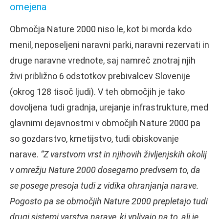
omejena
Območja Nature 2000 niso le, kot bi morda kdo
menil, neposeljeni naravni parki, naravni rezervati in
druge naravne vrednote, saj namreč znotraj njih
živi približno 6 odstotkov prebivalcev Slovenije
(okrog 128 tisoč ljudi). V teh območjih je tako
dovoljena tudi gradnja, urejanje infrastrukture, med
glavnimi dejavnostmi v območjih Nature 2000 pa
so gozdarstvo, kmetijstvo, tudi obiskovanje
narave.
“Z varstvom vrst in njihovih življenjskih okolij
v omrežju Nature 2000 dosegamo predvsem to, da
se posege presoja tudi z vidika ohranjanja narave.
Pogosto pa se območjih Nature 2000 prepletajo tudi
drugi sistemi varstva narave, ki vplivajo na to, ali je