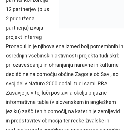
12 partnerjev (plus
2 pridružena
partnerja) izvaja
projekt Interreg
Pronacul in je njihova ena izmed bolj pomembnih in
osrednjih vsebinskih aktivnosti projekta tudi skrb
pri ozaveščanju in ohranjanju naravne in kulturne
dediščine na območju občine Zagorje ob Savi, so
svoj del v Naturo 2000 dodali tudi sami. RRA
Zasavje je v tej luči postavila okolju prijazne
informativne table (v slovenskem in angleškem
jeziku) zaščitenih območij, na katerih je zemljevid
in predstavitev območja ter redke živalske in
rastlinske vrste značilne za posamezno območje.