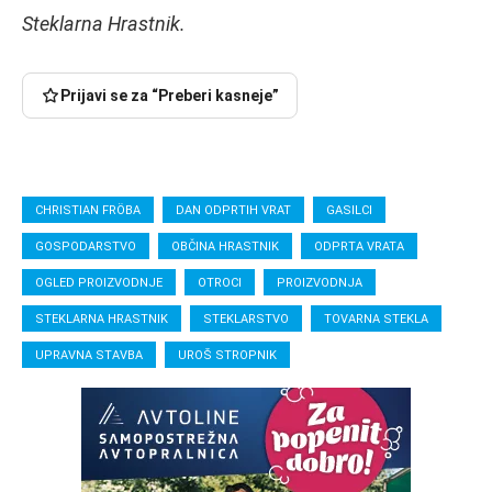
Steklarna Hrastnik.
Prijavi se za “Preberi kasneje”
CHRISTIAN FRÖBA
DAN ODPRTIH VRAT
GASILCI
GOSPODARSTVO
OBČINA HRASTNIK
ODPRTA VRATA
OGLED PROIZVODNJE
OTROCI
PROIZVODNJA
STEKLARNA HRASTNIK
STEKLARSTVO
TOVARNA STEKLA
UPRAVNA STAVBA
UROŠ STROPNIK