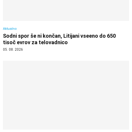
Aktualno
Sodni spor še ni končan, Litijani vseeno do 650
tisoč evrov za telovadnico
05. 08. 2026