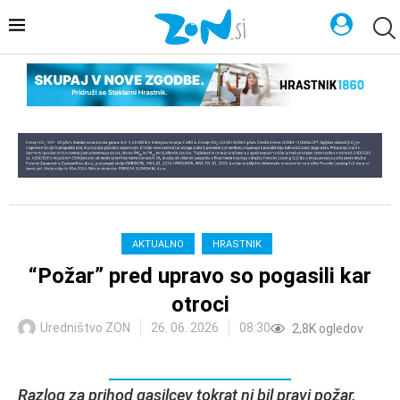
AKTUALNO
HRASTNIK
“Požar” pred upravo so pogasili kar
otroci
Uredništvo ZON
26. 06. 2026
08:30
2,8K
ogledov
Razlog za prihod gasilcev tokrat ni bil pravi požar.