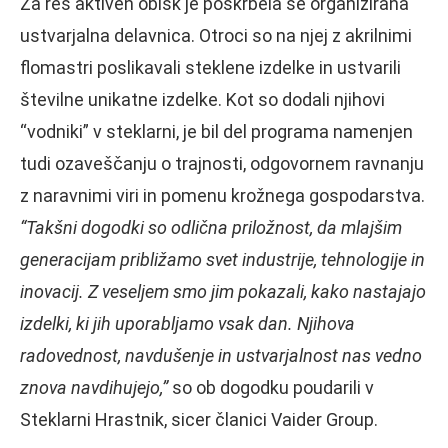
Za res aktiven obisk je poskrbela še organizirana
ustvarjalna delavnica. Otroci so na njej z akrilnimi
flomastri poslikavali steklene izdelke in ustvarili
številne unikatne izdelke. Kot so dodali njihovi
“vodniki” v steklarni, je bil del programa namenjen
tudi ozaveščanju o trajnosti, odgovornem ravnanju
z naravnimi viri in pomenu krožnega gospodarstva.
“Takšni dogodki so odlična priložnost, da mlajšim
generacijam približamo svet industrije, tehnologije in
inovacij. Z veseljem smo jim pokazali, kako nastajajo
izdelki, ki jih uporabljamo vsak dan. Njihova
radovednost, navdušenje in ustvarjalnost nas vedno
znova navdihujejo,”
so ob dogodku poudarili v
Steklarni Hrastnik, sicer članici Vaider Group.