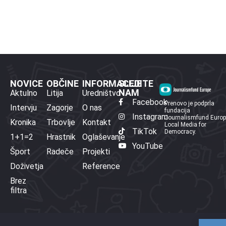
NOVICE
OBČINE
INFORMACIJE
SLEDITE
NAM
Aktulno
Litija
Uredništvo
Facebook
Prenovo je podprla
Intervju
Zagorje
O nas
fundacija
Instagram
Journalismfund Euro
Kronika
Trbovlje
Kontakt
Local Media for
TikTok
Democracy.
1+1=2
Hrastnik
Oglaševanje
YouTube
Šport
Radeče
Projekti
Doživetja
Reference
Brez
filtra