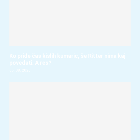
Ko pride čas kislih kumaric, še Ritter nima kaj
povedati. A res?
05. 08. 2026