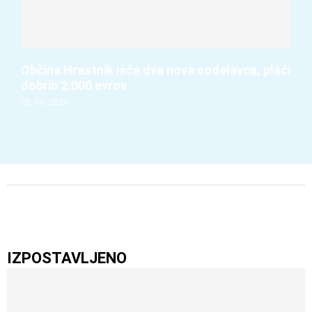
Občina Hrastnik išče dva nova sodelavca, plači
dobrih 2.000 evrov
05. 08. 2026
IZPOSTAVLJENO