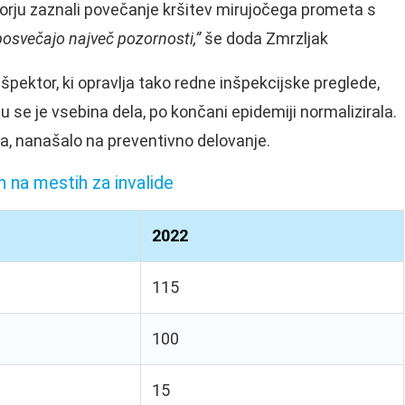
agorju zaznali povečanje kršitev mirujočega prometa s
 posvečajo največ pozornosti,”
še doda Zmrzljak
inšpektor, ki opravlja tako redne inšpekcijske preglede,
tu se je vsebina dela, po končani epidemiji normalizirala.
ka, nanašalo na preventivno delovanje.
n na mestih za invalide
2022
115
100
15