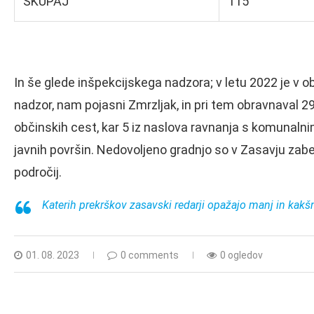
SKUPAJ
115
In še glede inšpekcijskega nadzora; v letu 2022 je v o
nadzor, nam pojasni Zmrzljak, in pri tem obravnaval 2
občinskih cest, kar 5 iz naslova ravnanja s komunalni
javnih površin. Nedovoljeno gradnjo so v Zasavju zabele
področij.
Katerih prekrškov zasavski redarji opažajo manj in kakš
01. 08. 2023
0 comments
0 ogledov