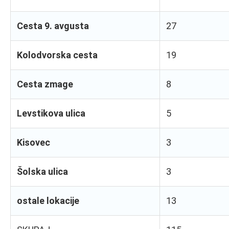
Cesta 9. avgusta
27
Kolodvorska cesta
19
Cesta zmage
8
Levstikova ulica
5
Kisovec
3
Šolska ulica
3
ostale lokacije
13