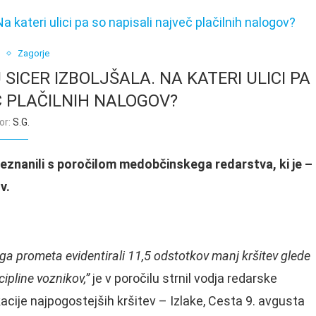
o
Zagorje
SICER IZBOLJŠALA. NA KATERI ULICI PA
Č PLAČILNIH NALOGOV?
or:
S.G.
seznanili s poročilom medobčinskega redarstva, ki je –
ov.
ga prometa evidentirali 11,5 odstotkov manj kršitev glede
ipline voznikov,”
je v poročilu strnil vodja redarske
acije najpogostejših kršitev – Izlake, Cesta 9. avgusta