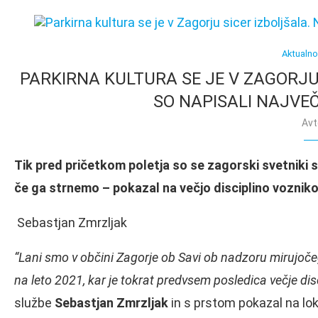
Aktualn
PARKIRNA KULTURA SE JE V ZAGORJU 
SO NAPISALI NAJVE
Avt
Tik pred pričetkom poletja so se zagorski svetniki 
če ga strnemo – pokazal na večjo disciplino voznik
Sebastjan Zmrzljak
“Lani smo v občini Zagorje ob Savi ob nadzoru mirujoče
na leto 2021, kar je tokrat predvsem posledica večje disc
službe
Sebastjan Zmrzljak
in s prstom pokazal na lok