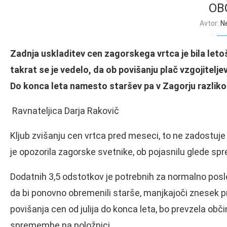
OB
Avtor:
N
Zadnja uskladitev cen zagorskega vrtca je bila letoš
takrat se je vedelo, da ob povišanju plač vzgojitelj
Do konca leta namesto staršev pa v Zagorju razliko 
Ravnateljica Darja Rakovič
Kljub zvišanju cen vrtca pred meseci, to ne zadostuje
je opozorila zagorske svetnike, ob pojasnilu glede s
Dodatnih 3,5 odstotkov je potrebnih za normalno pos
da bi ponovno obremenili starše, manjkajoči znesek pr
povišanja cen od julija do konca leta, bo prevzela obči
spremembe na položnici.