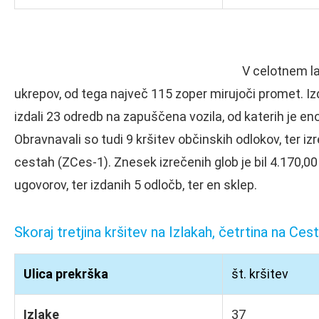
V celotnem la
ukrepov, od tega največ 115 zoper mirujoči promet. Izda
izdali 23 odredb na zapuščena vozila, od katerih je en
Obravnavali so tudi 9 kršitev občinskih odlokov, ter iz
cestah (ZCes-1). Znesek izrečenih glob je bil 4.170,00
ugovorov, ter izdanih 5 odločb, ter en sklep.
Skoraj tretjina kršitev na Izlakah, četrtina na Cest
Ulica prekrška
št. kršitev
Izlake
37