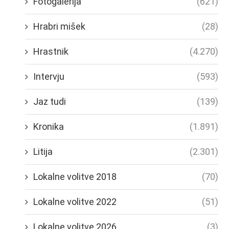
Fotogalerija
(621)
Hrabri mišek
(28)
Hrastnik
(4.270)
Intervju
(593)
Jaz tudi
(139)
Kronika
(1.891)
Litija
(2.301)
Lokalne volitve 2018
(70)
Lokalne volitve 2022
(51)
Lokalne volitve 2026
(3)