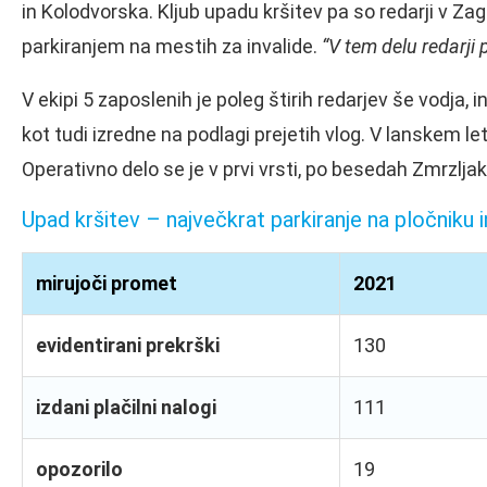
in Kolodvorska. Kljub upadu kršitev pa so redarji v Z
parkiranjem na mestih za invalide.
“V tem delu redarji
V ekipi 5 zaposlenih je poleg štirih redarjev še vodja, 
kot tudi izredne na podlagi prejetih vlog. V lanskem le
Operativno delo se je v prvi vrsti, po besedah Zmrzlja
Upad kršitev – največkrat parkiranje na pločniku i
mirujoči promet
2021
evidentirani prekrški
130
izdani plačilni nalogi
111
opozorilo
19