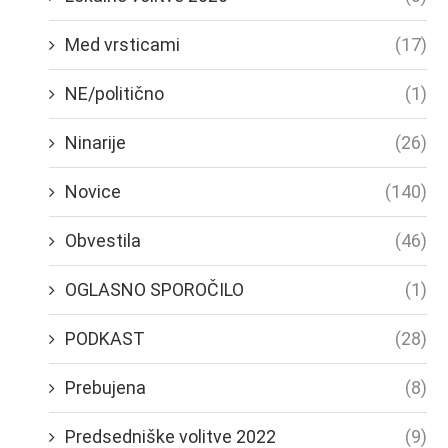
Med vrsticami
(17)
NE/politično
(1)
Ninarije
(26)
Novice
(140)
Obvestila
(46)
OGLASNO SPOROČILO
(1)
PODKAST
(28)
Prebujena
(8)
Predsedniške volitve 2022
(9)