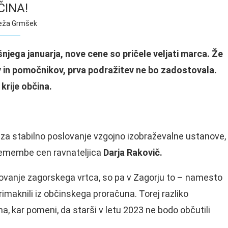
ČINA!
eža Grmšek
njega januarja, nove cene so pričele veljati marca. Že
ev in pomočnikov, prva podražitev ne bo zadostovala.
krije občina.
 za stabilno poslovanje vzgojno izobraževalne ustanove,
premembe cen ravnateljica
Darja Rakovič.
lovanje zagorskega vrtca, so pa v Zagorju to – namesto
imaknili iz občinskega proračuna. Torej razliko
na, kar pomeni, da starši v letu 2023 ne bodo občutili