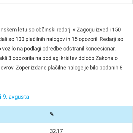
nskem letu so občinski redarji v Zagorju izvedli 150
li so 100 plačilnih nalogov in 15 opozoril. Redarji so
o vozilo na podlagi odredbe odstranil koncesionar.
rekli 3 opozorila na podlagi kršitev določb Zakona o
 evrov. Zoper izdane plačilne naloge je bilo podanih 8
i 9. avgusta
%
32,17