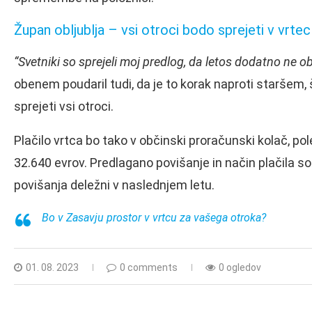
Župan obljublja – vsi otroci bodo sprejeti v vrtec
“Svetniki so sprejeli moj predlog, da letos dodatno ne 
obenem poudaril tudi, da je to korak naproti staršem,
sprejeti vsi otroci.
Plačilo vrtca bo tako v občinski proračunski kolač, po
32.640 evrov. Predlagano povišanje in način plačila so
povišanja deležni v naslednjem letu.
Bo v Zasavju prostor v vrtcu za vašega otroka?
01. 08. 2023
0 comments
0 ogledov