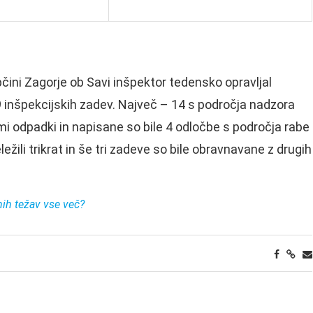
bčini Zagorje ob Savi inšpektor tedensko opravljal
9 inšpekcijskih zadev. Največ – 14 s področja nadzora
mi odpadki in napisane so bile 4 odločbe s področja rabe
žili trikrat in še tri zadeve so bile obravnavane z drugih
nih težav vse več?