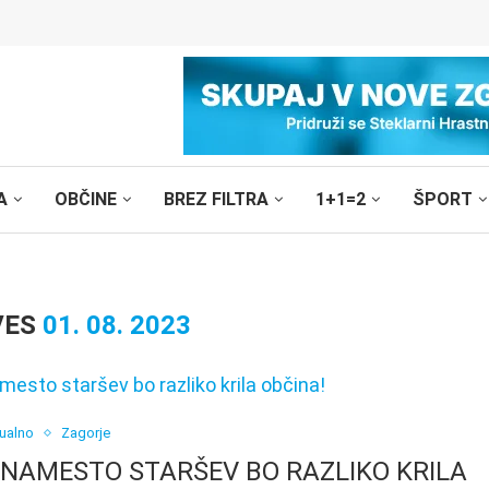
A
OBČINE
BREZ FILTRA
1+1=2
ŠPORT
VES
01. 08. 2023
ualno
Zagorje
 NAMESTO STARŠEV BO RAZLIKO KRILA