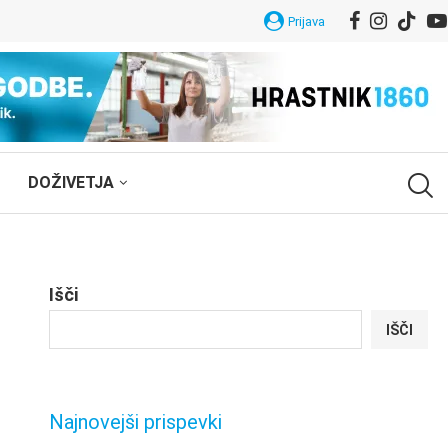
Prijava
DOŽIVETJA
Išči
IŠČI
Najnovejši prispevki