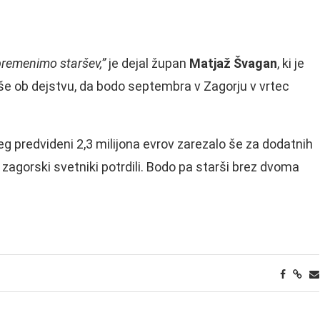
obremenimo staršev,”
je dejal župan
Matjaž Švagan
, ki je
 še ob dejstvu, da bodo septembra v Zagorju v vrtec
leg predvideni 2,3 milijona evrov zarezalo še za dodatnih
 zagorski svetniki potrdili. Bodo pa starši brez dvoma