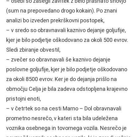
– osebi so zasegli zavitek z belo prašnato snovjo
(sum na prepovedano drogo kokain). Po znani
analizi bo izveden prekrškovni postopek,
– v sredo so obravnavali kaznivo dejanje goljufije,
kjer je bilo podjetje oškodovano za okoli 500 evrov.
Sledi zbiranje obvestil,
– zvečer so obravnavali še kaznivo dejanje
poslovne goljufije, kjer je bilo podjetje oškodovano
za okoli 8500 evrov. Ker je do dejanja prišlo na
območju Celja je bila zadeva odstopljena krajevno
pristojni enoti,
– v četrtek so na cesti Marno – Dol obravnavali
prometno nesrečo, v kateri sta bila udeležena
voznika osebnega in tovornega vozila. Nesrečo je