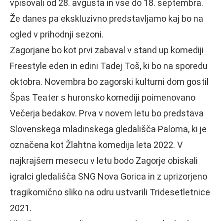
vpisovali od 28. avgusta in vse do 18. septembra.
Že danes pa ekskluzivno predstavljamo kaj bo na
ogled v prihodnji sezoni.
Zagorjane bo kot prvi zabaval v stand up komediji
Freestyle eden in edini Tadej Toš, ki bo na sporedu
oktobra. Novembra bo zagorski kulturni dom gostil
Špas Teater s huronsko komediji poimenovano
Večerja bedakov. Prva v novem letu bo predstava
Slovenskega mladinskega gledališča Paloma, ki je
označena kot Žlahtna komedija leta 2022. V
najkrajšem mesecu v letu bodo Zagorje obiskali
igralci gledališča SNG Nova Gorica in z uprizorjeno
tragikomično sliko na odru ustvarili Tridesetletnice
2021.