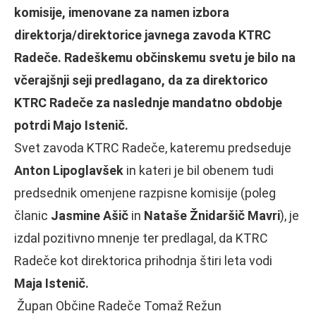
komisije, imenovane za namen izbora
direktorja/direktorice javnega zavoda KTRC
Radeče. Radeškemu občinskemu svetu je bilo na
včerajšnji seji predlagano, da za direktorico
KTRC Radeče za naslednje mandatno obdobje
potrdi Majo Istenič.
Svet zavoda KTRC Radeče, kateremu predseduje
Anton Lipoglavšek
in kateri je bil obenem tudi
predsednik omenjene razpisne komisije (poleg
članic
Jasmine Ašič
in
Nataše Žnidaršič Mavri
), je
izdal pozitivno mnenje ter predlagal, da KTRC
Radeče kot direktorica prihodnja štiri leta vodi
Maja Istenič.
Župan Občine Radeče Tomaž Režun