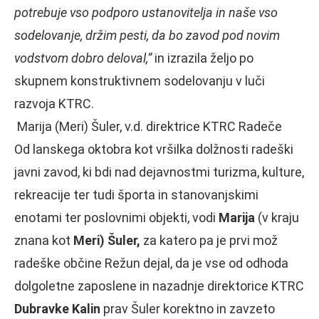
potrebuje vso podporo ustanovitelja in naše vso
sodelovanje, držim pesti, da bo zavod pod novim
vodstvom dobro deloval,”
in izrazila željo po
skupnem konstruktivnem sodelovanju v luči
razvoja KTRC.
Marija (Meri) Šuler, v.d. direktrice KTRC Radeče
Od lanskega oktobra kot vršilka dolžnosti radeški
javni zavod, ki bdi nad dejavnostmi turizma, kulture,
rekreacije ter tudi športa in stanovanjskimi
enotami ter poslovnimi objekti, vodi
Marija
(v kraju
znana kot
Meri) Šuler,
za katero pa je prvi mož
radeške občine Režun dejal, da je vse od odhoda
dolgoletne zaposlene in nazadnje direktorice KTRC
Dubravke Kalin
prav Šuler korektno in zavzeto