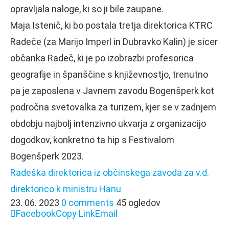
opravljala naloge, ki so ji bile zaupane.
Maja Istenič, ki bo postala tretja direktorica KTRC
Radeče (za Marijo Imperl in Dubravko Kalin) je sicer
občanka Radeč, ki je po izobrazbi profesorica
geografije in španščine s književnostjo, trenutno
pa je zaposlena v Javnem zavodu Bogenšperk kot
področna svetovalka za turizem, kjer se v zadnjem
obdobju najbolj intenzivno ukvarja z organizacijo
dogodkov, konkretno ta hip s Festivalom
Bogenšperk 2023.
Radeška direktorica iz občinskega zavoda za v.d.
direktorico k ministru Hanu
23. 06. 2023
0 comments
45 ogledov
Facebook
Copy Link
Email