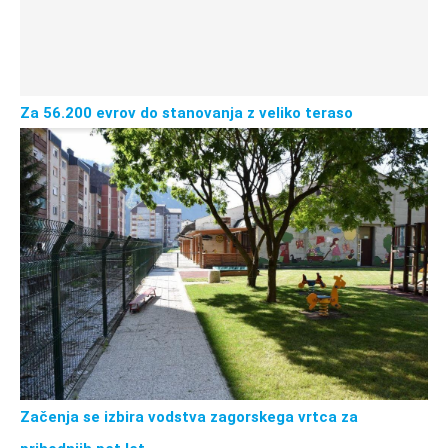
Za 56.200 evrov do stanovanja z veliko teraso
Začenja se izbira vodstva zagorskega vrtca za