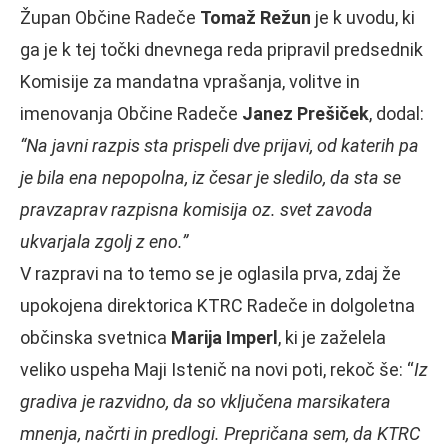
Župan Občine Radeče
Tomaž Režun
je k uvodu, ki
ga je k tej točki dnevnega reda pripravil predsednik
Komisije za mandatna vprašanja, volitve in
imenovanja Občine Radeče
Janez Prešiček
, dodal:
“Na javni razpis sta prispeli dve prijavi, od katerih pa
je bila ena nepopolna, iz česar je sledilo, da sta se
pravzaprav razpisna komisija oz. svet zavoda
ukvarjala zgolj z eno.”
V razpravi na to temo se je oglasila prva, zdaj že
upokojena direktorica KTRC Radeče in dolgoletna
občinska svetnica
Marija Imperl
, ki je zaželela
veliko uspeha Maji Istenič na novi poti, rekoč še: “
Iz
gradiva je razvidno, da so vključena marsikatera
mnenja, načrti in predlogi. Prepričana sem, da KTRC