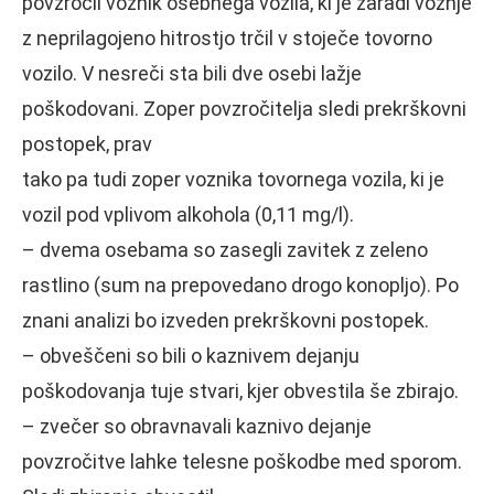
povzročil voznik osebnega vozila, ki je zaradi vožnje
z neprilagojeno hitrostjo trčil v stoječe tovorno
vozilo. V nesreči sta bili dve osebi lažje
poškodovani. Zoper povzročitelja sledi prekrškovni
postopek, prav
tako pa tudi zoper voznika tovornega vozila, ki je
vozil pod vplivom alkohola (0,11 mg/l).
– dvema osebama so zasegli zavitek z zeleno
rastlino (sum na prepovedano drogo konopljo). Po
znani analizi bo izveden prekrškovni postopek.
– obveščeni so bili o kaznivem dejanju
poškodovanja tuje stvari, kjer obvestila še zbirajo.
– zvečer so obravnavali kaznivo dejanje
povzročitve lahke telesne poškodbe med sporom.