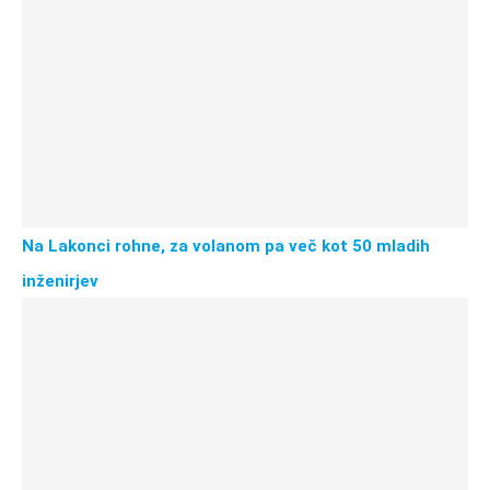
Na Lakonci rohne, za volanom pa več kot 50 mladih
inženirjev