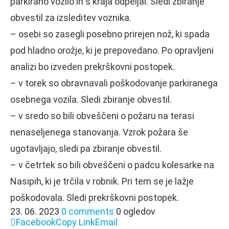
parkirano vozilo in s kraja odpeljal. Sledi zbiranje
obvestil za izsleditev voznika.
– osebi so zasegli posebno prirejen nož, ki spada
pod hladno orožje, ki je prepovedano. Po opravljeni
analizi bo izveden prekrškovni postopek.
– v torek so obravnavali poškodovanje parkiranega
osebnega vozila. Sledi zbiranje obvestil.
– v sredo so bili obveščeni o požaru na terasi
nenaseljenega stanovanja. Vzrok požara še
ugotavljajo, sledi pa zbiranje obvestil.
– v četrtek so bili obveščeni o padcu kolesarke na
Nasipih, ki je trčila v robnik. Pri tem se je lažje
poškodovala. Sledi prekrškovni postopek.
23. 06. 2023
0 comments
0 ogledov
Facebook
Copy Link
Email