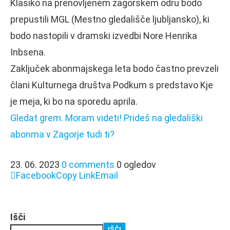
Klasiko na prenovljenem zagorskem odru bodo
prepustili MGL (Mestno gledališče ljubljansko), ki
bodo nastopili v dramski izvedbi Nore Henrika
Inbsena.
Zaključek abonmajskega leta bodo častno prevzeli
člani Kulturnega društva Podkum s predstavo Kje
je meja, ki bo na sporedu aprila.
Gledat grem. Moram videti! Prideš na gledališki
abonma v Zagorje tudi ti?
23. 06. 2023
0 comments
0 ogledov
Facebook
Copy Link
Email
Išči
IŠČI