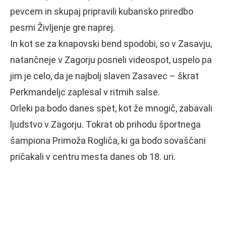
pevcem in skupaj pripravili kubansko priredbo
pesmi Življenje gre naprej.
In kot se za knapovski bend spodobi, so v Zasavju,
natančneje v Zagorju posneli videospot, uspelo pa
jim je celo, da je najbolj slaven Zasavec – škrat
Perkmandeljc zaplesal v ritmih salse.
Orleki pa bodo danes spet, kot že mnogič, zabavali
ljudstvo v Zagorju. Tokrat ob prihodu športnega
šampiona Primoža Rogliča, ki ga bodo sovaščani
pričakali v centru mesta danes ob 18. uri.