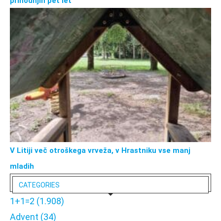
prihodnjih pet let
V Litiji več otroškega vrveža, v Hrastniku vse manj
mladih
CATEGORIES
1+1=2
(1.908)
Advent
(34)