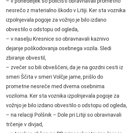
– v ponedeljek so policisti obravnavali prometno
nesrečo z materialno škodo v Litiji. Ker sta voznika
izpolnjevala pogoje za vožnjo je bilo izdano
obvestilo o odstopu od ogleda,
– v naselju Kresnice so obravnavali kaznivo
dejanje poškodovanja osebnega vozila. Sledi
zbiranje obvestil,
– zvečer so bili obveščeni, da je na gozdni cesti iz
smeri Ščita v smeri Volčje jame, prišlo do
prometne nesreče med dvema osebnima
voziloma. Ker sta voznika izpolnjevala pogoje za
vožnjo je bilo izdano obvestilo o odstopu od ogleda,
– na relaciji Polšnik – Dole pri Litiji so obravnavali
trčenje v divjad,