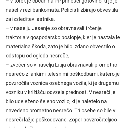
– v torek je občan na PP prinesel gotovino, ki jo je
našel v reži bankomata. Policisti zbirajo obvestila
za izsleditev lastnika,
– v naselju Jesenje so obravnavali trčenje
traktorja v gospodarsko poslopje, kjer je nastala le
materialna škoda, zato je bilo izdano obvestilo o
odstopu od ogleda nesreče,
– zvečer so v naselju Litija obravnavali prometno
nesrečo z lahkimi telesnimi poškodbami, katero je
povzročila voznica osebnega vozila, ki je drugemu
vozniku v križišču odvzela prednost. V nesreči je
bilo udeleženo še eno vozilo, ki je naletelo na
navedeno prometno nesrečo. Tri osebe so bile v
nesreči lažje poškodovane. Zoper povzročiteljico