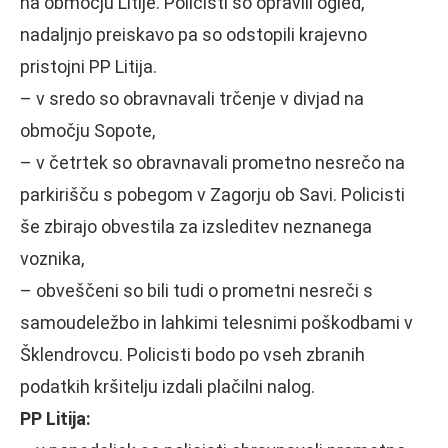
na območju Litije. Policisti so opravili ogled,
nadaljnjo preiskavo pa so odstopili krajevno
pristojni PP Litija.
– v sredo so obravnavali trčenje v divjad na
območju Sopote,
– v četrtek so obravnavali prometno nesrečo na
parkirišču s pobegom v Zagorju ob Savi. Policisti
še zbirajo obvestila za izsleditev neznanega
voznika,
– obveščeni so bili tudi o prometni nesreči s
samoudeležbo in lahkimi telesnimi poškodbami v
Šklendrovcu. Policisti bodo po vseh zbranih
podatkih kršitelju izdali plačilni nalog.
PP Litija: