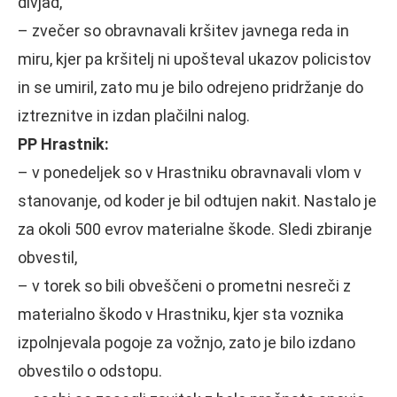
divjad,
– zvečer so obravnavali kršitev javnega reda in
miru, kjer pa kršitelj ni upošteval ukazov policistov
in se umiril, zato mu je bilo odrejeno pridržanje do
iztreznitve in izdan plačilni nalog.
PP Hrastnik:
– v ponedeljek so v Hrastniku obravnavali vlom v
stanovanje, od koder je bil odtujen nakit. Nastalo je
za okoli 500 evrov materialne škode. Sledi zbiranje
obvestil,
– v torek so bili obveščeni o prometni nesreči z
materialno škodo v Hrastniku, kjer sta voznika
izpolnjevala pogoje za vožnjo, zato je bilo izdano
obvestilo o odstopu.