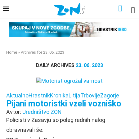
Home
»
Archives for 23. 06. 2023
DAILY ARCHIVES
23. 06. 2023
Aktualno
Hrastnik
Kronika
Litija
Trbovlje
Zagorje
Pijani motoristki vzeli vozniško
Avtor:
Uredništvo ZON
Policisti v Zasavju so poleg rednih nalog
obravnavali še: