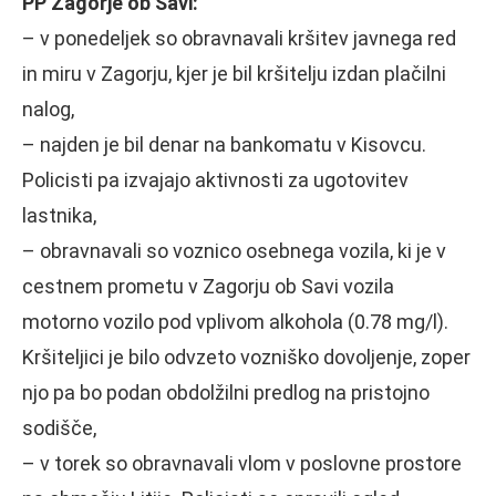
PP Zagorje ob Savi:
– v ponedeljek so obravnavali kršitev javnega red
in miru v Zagorju, kjer je bil kršitelju izdan plačilni
nalog,
– najden je bil denar na bankomatu v Kisovcu.
Policisti pa izvajajo aktivnosti za ugotovitev
lastnika,
– obravnavali so voznico osebnega vozila, ki je v
cestnem prometu v Zagorju ob Savi vozila
motorno vozilo pod vplivom alkohola (0.78 mg/l).
Kršiteljici je bilo odvzeto vozniško dovoljenje, zoper
njo pa bo podan obdolžilni predlog na pristojno
sodišče,
– v torek so obravnavali vlom v poslovne prostore