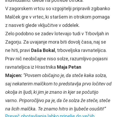
individualno. Glede na potrebe otroka.
V zagorskem vrtcu so vzgojitelji pripravili zgibanko
Malček gre v vrtec, ki staršem in otrokom pomaga
z nasveti glede vključitve v oddelek.
Zelo podobno se zadev lotevajo tudi v Trbovljah in
Zagorju. Za uvajanje mora biti dovolj časa, naj se
ne hiti, pravi
Daša Bokal
, trboveljska ravnateljica.
Prav nič neobičajne niso solze, razumljivo pojasni
ravnateljica iz Hrastnika
Maja Petan
Majcen:
“Povsem običajno je, da steče kaka solza,
saj nekaterim malčkom to predstavlja prvo ločitev od
okolja in ljudi, ki jim je znano in kjer se počutijo
varno. Priporočljivo pa je, da če solza že steče, steče
na licih malčka. Te znamo hitro in ljubeče osušiti!”
Preveč obotavljanja lahko pripelje do večjih