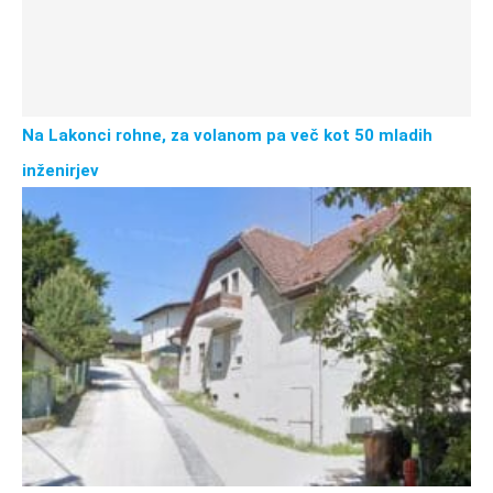
Na Lakonci rohne, za volanom pa več kot 50 mladih
inženirjev