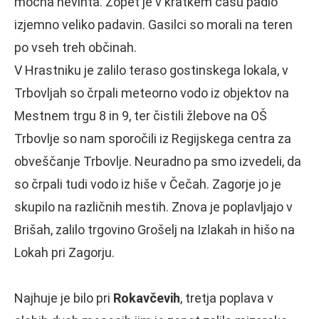
močna nevihta. Zopet je v kratkem času padlo
izjemno veliko padavin. Gasilci so morali na teren
po vseh treh občinah.
V Hrastniku je zalilo teraso gostinskega lokala, v
Trbovljah so črpali meteorno vodo iz objektov na
Mestnem trgu 8 in 9, ter čistili žlebove na OŠ
Trbovlje so nam sporočili iz Regijskega centra za
obveščanje Trbovlje. Neuradno pa smo izvedeli, da
so črpali tudi vodo iz hiše v Čečah. Zagorje jo je
skupilo na različnih mestih. Znova je poplavljajo v
Brišah, zalilo trgovino Grošelj na Izlakah in hišo na
Lokah pri Zagorju.
Najhuje je bilo pri
Rokavčevih
, tretja poplava v