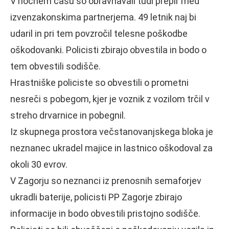
V nočnem času so obravnavali tudi prepir med
izvenzakonskima partnerjema. 49 letnik naj bi
udaril in pri tem povzročil telesne poškodbe
oškodovanki. Policisti zbirajo obvestila in bodo o
tem obvestili sodišče.
Hrastniške policiste so obvestili o prometni
nesreči s pobegom, kjer je voznik z vozilom trčil v
streho drvarnice in pobegnil.
Iz skupnega prostora večstanovanjskega bloka je
neznanec ukradel majice in lastnico oškodoval za
okoli 30 evrov.
V Zagorju so neznanci iz prenosnih semaforjev
ukradli baterije, policisti PP Zagorje zbirajo
informacije in bodo obvestili pristojno sodišče.