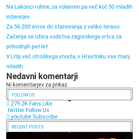
Na Lakonci rohne, za volanom pa več kot 50 mladih
inženirjev
Za 56.200 evrov do stanovanja z veliko teraso
Začenja se izbira vodstva zagorskega vrtca za
prihodnjih pet let
V Litiji več otroškega vrveža, v Hrastniku vse manj
mladih
Nedavni komentarji
Ni komentarjev za prikaz.
FOLLOW US
279.2K
Fans
Like
twitter
Follow Us
youtube
Subscribe
RECENT POSTS