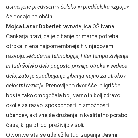
usmerjene predvsem v šolsko in predšolsko vzgojo«
še dodajo na občini.
Mojca Lazar Doberlet
ravnateljica OŠ Ivana
Cankarja pravi, da je gibanje primarna potreba
otroka in ena najpomembnejših v njegovem
razvoju.
»Moderna tehnologija, hiter tempo življenja
in tudi šolsko delo pogosto prisilijo otroke v sedeče
delo, zato je spodbujanje gibanja nujno za otrokov
celostni razvoj«
. Prenovljeno dvorišče in igrišče
bosta tako omogočala bolj varno in bolj zdravo
okolje za razvoj sposobnosti in zmožnosti
učencev, aktivnejše druženje in kvalitetno porabo
časa, ki ga otroci preživijo v šoli.
Otvoritve sta se udeležila tudi županja
Jasna