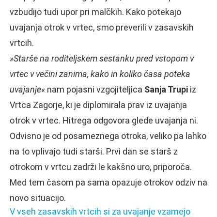
vzbudijo tudi upor pri malčkih. Kako potekajo
uvajanja otrok v vrtec, smo preverili v zasavskih
vrtcih.
»Starše na roditeljskem sestanku pred vstopom v
vrtec v večini zanima, kako in koliko časa poteka
uvajanje«
nam pojasni vzgojiteljica
Sanja Trupi
iz
Vrtca Zagorje, ki je diplomirala prav iz uvajanja
otrok v vrtec. Hitrega odgovora glede uvajanja ni.
Odvisno je od posameznega otroka, veliko pa lahko
na to vplivajo tudi starši. Prvi dan se starš z
otrokom v vrtcu zadrži le kakšno uro, priporoča.
Med tem časom pa sama opazuje otrokov odziv na
novo situacijo.
V vseh zasavskih vrtcih si za uvajanje vzamejo