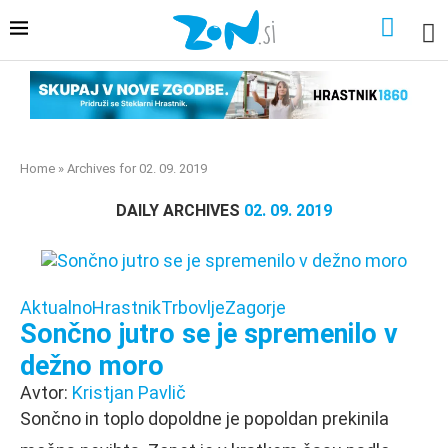
Home
»
Archives for 02. 09. 2019
DAILY ARCHIVES
02. 09. 2019
Aktualno
Hrastnik
Trbovlje
Zagorje
Sončno jutro se je spremenilo v
dežno moro
Avtor:
Kristjan Pavlič
Sončno in toplo dopoldne je popoldan prekinila