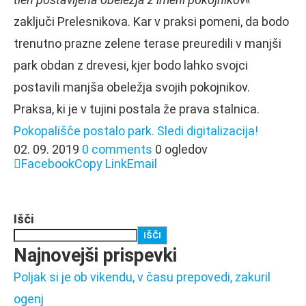
zaključi Prelesnikova. Kar v praksi pomeni, da bodo
trenutno prazne zelene terase preuredili v manjši
park obdan z drevesi, kjer bodo lahko svojci
postavili manjša obeležja svojih pokojnikov.
Praksa, ki je v tujini postala že prava stalnica.
Pokopališče postalo park. Sledi digitalizacija!
02. 09. 2019
0 comments
0 ogledov
Facebook
Copy Link
Email
Išči
IŠČI
Najnovejši prispevki
Poljak si je ob vikendu, v času prepovedi, zakuril
ogenj