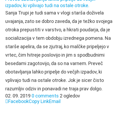
izpadov, ki vplivajo tudi na ostale otroke.
Sanja Trupi je tudi sama v vlogi starša doživela
uvajanja, zato se dobro zaveda, da je težko svojega
otroka prepustiti v varstvo, a hkrati poudarja, da je
socializacija v tem obdobju izrednega pomena. Na
starše apelira, da se zjutraj, ko malčke pripeljejo v
vrtec, čim hitreje poslovijo in jim s spodbudnimi
besedami zagotovijo, da so na varnem. Preveč
obotavljanja lahko pripelje do večjih izpadov, ki
vplivajo tudi na ostale otroke. Jok je sicer čisto
razumljiv odziv in ponavadi ne traja prav dolgo.
02. 09. 2019
0 comments
2 ogledov
Facebook
Copy Link
Email