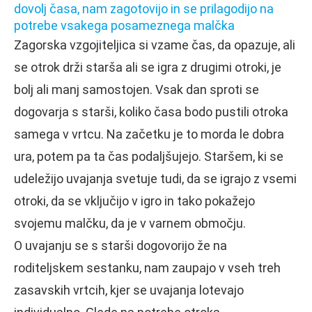
dovolj časa, nam zagotovijo in se prilagodijo na
potrebe vsakega posameznega malčka
Zagorska vzgojiteljica si vzame čas, da opazuje, ali
se otrok drži starša ali se igra z drugimi otroki, je
bolj ali manj samostojen. Vsak dan sproti se
dogovarja s starši, koliko časa bodo pustili otroka
samega v vrtcu. Na začetku je to morda le dobra
ura, potem pa ta čas podaljšujejo. Staršem, ki se
udeležijo uvajanja svetuje tudi, da se igrajo z vsemi
otroki, da se vključijo v igro in tako pokažejo
svojemu malčku, da je v varnem območju.
O uvajanju se s starši dogovorijo že na
roditeljskem sestanku, nam zaupajo v vseh treh
zasavskih vrtcih, kjer se uvajanja lotevajo