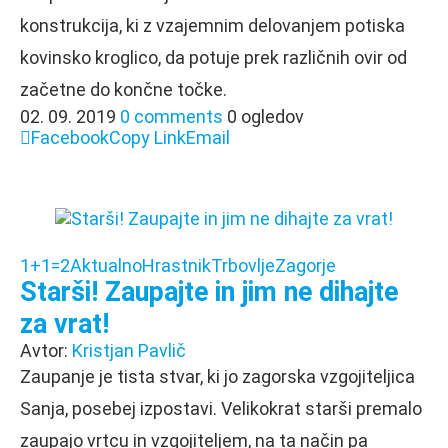
konstrukcija, ki z vzajemnim delovanjem potiska
kovinsko kroglico, da potuje prek različnih ovir od
začetne do končne točke.
02. 09. 2019
0 comments
0 ogledov
Facebook
Copy Link
Email
1+1=2
Aktualno
Hrastnik
Trbovlje
Zagorje
Starši! Zaupajte in jim ne dihajte
za vrat!
Avtor:
Kristjan Pavlič
Zaupanje je tista stvar, ki jo zagorska vzgojiteljica
Sanja, posebej izpostavi. Velikokrat starši premalo
zaupajo vrtcu in vzgojiteljem, na ta način pa