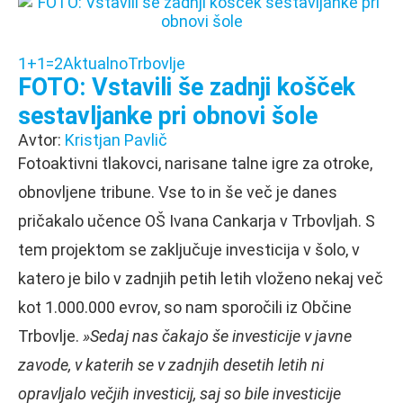
1+1=2
Aktualno
Trbovlje
FOTO: Vstavili še zadnji košček
sestavljanke pri obnovi šole
Avtor:
Kristjan Pavlič
Fotoaktivni tlakovci, narisane talne igre za otroke,
obnovljene tribune. Vse to in še več je danes
pričakalo učence OŠ Ivana Cankarja v Trbovljah. S
tem projektom se zaključuje investicija v šolo, v
katero je bilo v zadnjih petih letih vloženo nekaj več
kot 1.000.000 evrov, so nam sporočili iz Občine
Trbovlje.
»Sedaj nas čakajo še investicije v javne
zavode, v katerih se v zadnjih desetih letih ni
opravljalo večjih investicij, saj so bile investicije