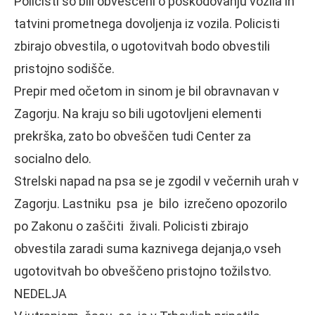
Policisti so bili obveščeni o poškodovanju vozila in
tatvini prometnega dovoljenja iz vozila. Policisti
zbirajo obvestila, o ugotovitvah bodo obvestili
pristojno sodišče.
Prepir med očetom in sinom je bil obravnavan v
Zagorju. Na kraju so bili ugotovljeni elementi
prekrška, zato bo obveščen tudi Center za
socialno delo.
Strelski napad na psa se je zgodil v večernih urah v
Zagorju. Lastniku psa je bilo izrečeno opozorilo
po Zakonu o zaščiti živali. Policisti zbirajo
obvestila zaradi suma kaznivega dejanja,o vseh
ugotovitvah bo obveščeno pristojno tožilstvo.
NEDELJA