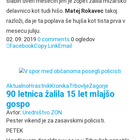
slabih dveh mesecih jim je zopet zalila mizarsko
delavnico kot tudi hišo.
Matej Rokavec
takoj
razloži, da je ta poplava še hujša kot tista prva v
mesecu juliju.
02. 09. 2019
0 comments
0 ogledov
Facebook
Copy Link
Email
Aktualno
Hrastnik
Kronika
Trbovlje
Zagorje
90 letnica žalila 15 let mlajšo
gospo
Avtor:
Uredništvo ZON
Pester vikend je za zasavskimi policisti.
PETEK