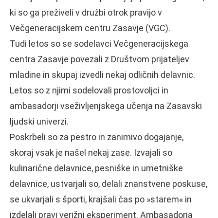
ki so ga preživeli v družbi otrok pravijo v
Večgeneracijskem centru Zasavje (VGC).
Tudi letos so se sodelavci Večgeneracijskega
centra Zasavje povezali z Društvom prijateljev
mladine in skupaj izvedli nekaj odličnih delavnic.
Letos so z njimi sodelovali prostovoljci in
ambasadorji vseživljenjskega učenja na Zasavski
ljudski univerzi.
Poskrbeli so za pestro in zanimivo dogajanje,
skoraj vsak je našel nekaj zase. Izvajali so
kulinarične delavnice, pesniške in umetniške
delavnice, ustvarjali so, delali znanstvene poskuse,
se ukvarjali s športi, krajšali čas po »starem« in
izdelali pravi verižni eksperiment. Ambasadorja