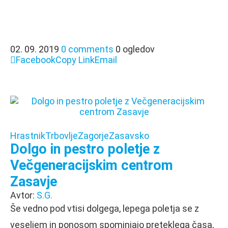
02. 09. 2019
0 comments
0 ogledov
Facebook
Copy Link
Email
Hrastnik
Trbovlje
Zagorje
Zasavsko
Dolgo in pestro poletje z
Večgeneracijskim centrom
Zasavje
Avtor:
S.G.
Še vedno pod vtisi dolgega, lepega poletja se z
veseljem in ponosom spominjajo preteklega časa,