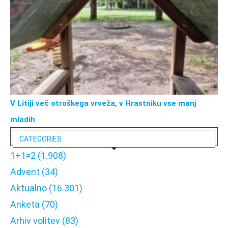
V Litiji več otroškega vrveža, v Hrastniku vse manj
mladih
CATEGORIES
1+1=2
(1.908)
Advent
(34)
Aktualno
(16.301)
Anketa
(70)
Arhiv volitev
(83)