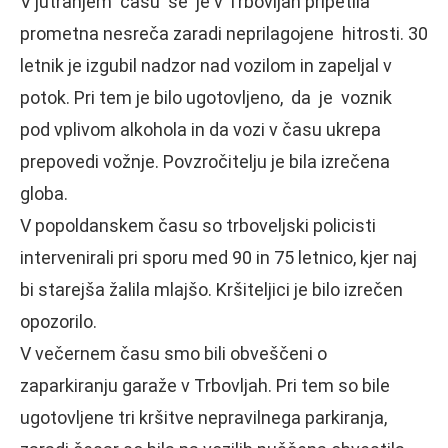
V jutranjem času se je v Trbovljah pripetila
prometna nesreča zaradi neprilagojene hitrosti. 30
letnik je izgubil nadzor nad vozilom in zapeljal v
potok. Pri tem je bilo ugotovljeno, da je voznik
pod vplivom alkohola in da vozi v času ukrepa
prepovedi vožnje. Povzročitelju je bila izrečena
globa.
V popoldanskem času so trboveljski policisti
intervenirali pri sporu med 90 in 75 letnico, kjer naj
bi starejša žalila mlajšo. Kršiteljici je bilo izrečen
opozorilo.
V večernem času smo bili obveščeni o
zaparkiranju garaže v Trbovljah. Pri tem so bile
ugotovljene tri kršitve nepravilnega parkiranja,