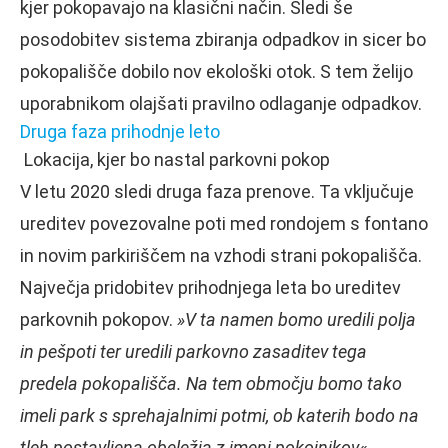
kjer pokopavajo na klasični način. Sledi še
posodobitev sistema zbiranja odpadkov in sicer bo
pokopališče dobilo nov ekološki otok. S tem želijo
uporabnikom olajšati pravilno odlaganje odpadkov.
Druga faza prihodnje leto
Lokacija, kjer bo nastal parkovni pokop
V letu 2020 sledi druga faza prenove. Ta vključuje
ureditev povezovalne poti med rondojem s fontano
in novim parkiriščem na vzhodi strani pokopališča.
Največja pridobitev prihodnjega leta bo ureditev
parkovnih pokopov.
»V ta namen bomo uredili polja
in pešpoti ter uredili parkovno zasaditev tega
predela pokopališča. Na tem območju bomo tako
imeli park s sprehajalnimi potmi, ob katerih bodo na
tleh postavljena obeležja z imeni pokojnikov«