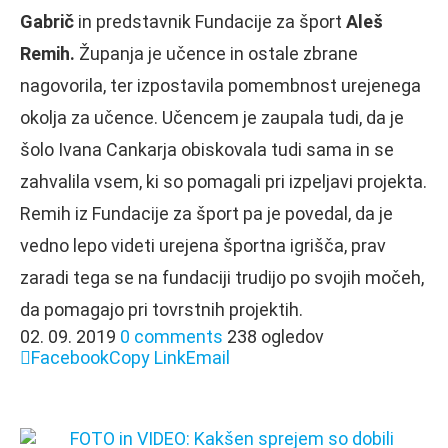
Gabrič
in predstavnik Fundacije za šport
Aleš
Remih.
Županja je učence in ostale zbrane
nagovorila, ter izpostavila pomembnost urejenega
okolja za učence. Učencem je zaupala tudi, da je
šolo Ivana Cankarja obiskovala tudi sama in se
zahvalila vsem, ki so pomagali pri izpeljavi projekta.
Remih iz Fundacije za šport pa je povedal, da je
vedno lepo videti urejena športna igrišča, prav
zaradi tega se na fundaciji trudijo po svojih močeh,
da pomagajo pri tovrstnih projektih.
02. 09. 2019
0 comments
238 ogledov
Facebook
Copy Link
Email