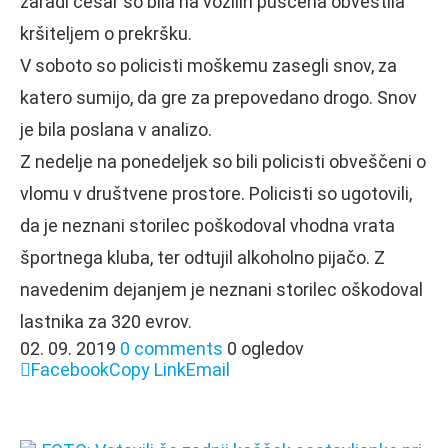
zaradi česar so bila na vozilih puščena obvestila
kršiteljem o prekršku.
V soboto so policisti moškemu zasegli snov, za
katero sumijo, da gre za prepovedano drogo. Snov
je bila poslana v analizo.
Z nedelje na ponedeljek so bili policisti obveščeni o
vlomu v društvene prostore. Policisti so ugotovili,
da je neznani storilec poškodoval vhodna vrata
športnega kluba, ter odtujil alkoholno pijačo. Z
navedenim dejanjem je neznani storilec oškodoval
lastnika za 320 evrov.
02. 09. 2019
0 comments
0 ogledov
Facebook
Copy Link
Email