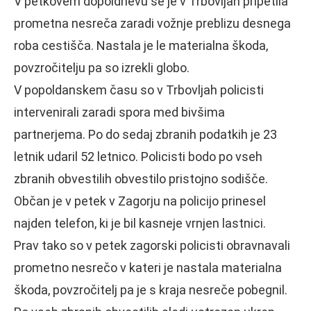
V petkovem dopoldnevu se je v Trbovljah pripetila
prometna nesreča zaradi vožnje preblizu desnega
roba cestišča. Nastala je le materialna škoda,
povzročitelju pa so izrekli globo.
V popoldanskem času so v Trbovljah policisti
intervenirali zaradi spora med bivšima
partnerjema. Po do sedaj zbranih podatkih je 23
letnik udaril 52 letnico. Policisti bodo po vseh
zbranih obvestilih obvestilo pristojno sodišče.
Občan je v petek v Zagorju na policijo prinesel
najden telefon, ki je bil kasneje vrnjen lastnici.
Prav tako so v petek zagorski policisti obravnavali
prometno nesrečo v kateri je nastala materialna
škoda, povzročitelj pa je s kraja nesreče pobegnil.