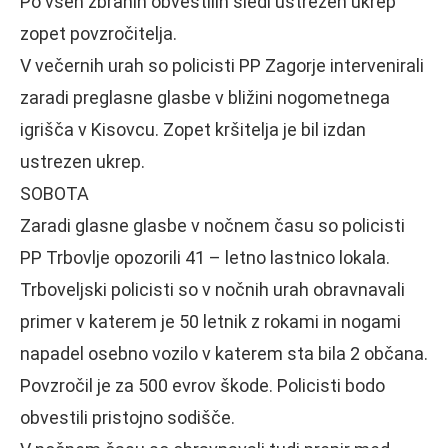
Po vseh zbranih obvestilih sledi ustrezen ukrep
zopet povzročitelja.
V večernih urah so policisti PP Zagorje intervenirali
zaradi preglasne glasbe v bližini nogometnega
igrišča v Kisovcu. Zopet kršitelja je bil izdan
ustrezen ukrep.
SOBOTA
Zaradi glasne glasbe v nočnem času so policisti
PP Trbovlje opozorili 41 – letno lastnico lokala.
Trboveljski policisti so v nočnih urah obravnavali
primer v katerem je 50 letnik z rokami in nogami
napadel osebno vozilo v katerem sta bila 2 občana.
Povzročil je za 500 evrov škode. Policisti bodo
obvestili pristojno sodišče.