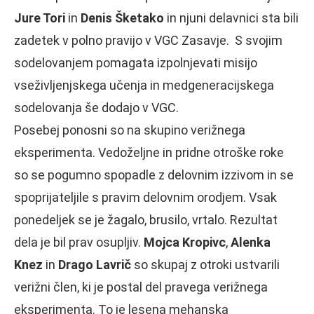
Jure Tori
in
Denis Šketako
in njuni delavnici sta bili
zadetek v polno pravijo v VGC Zasavje. S svojim
sodelovanjem pomagata izpolnjevati misijo
vseživljenjskega učenja in medgeneracijskega
sodelovanja še dodajo v VGC.
Posebej ponosni so na skupino verižnega
eksperimenta. Vedoželjne in pridne otroške roke
so se pogumno spopadle z delovnim izzivom in se
spoprijateljile s pravim delovnim orodjem. Vsak
ponedeljek se je žagalo, brusilo, vrtalo. Rezultat
dela je bil prav osupljiv.
Mojca Kropivc
,
Alenka
Knez
in
Drago Lavrič
so skupaj z otroki ustvarili
verižni člen, ki je postal del pravega verižnega
eksperimenta. To je lesena mehanska