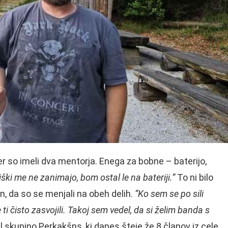
jer so imeli dva mentorja. Enega za bobne – baterijo,
iški me ne zanimajo, bom ostal le na bateriji.”
To ni bilo
n, da so se menjali na obeh delih.
“Ko sem se po sili
ti čisto zasvojili. Takoj sem vedel, da si želim banda s
l skupino Perkakšns, ki danes šteje že 8 članov iz cele