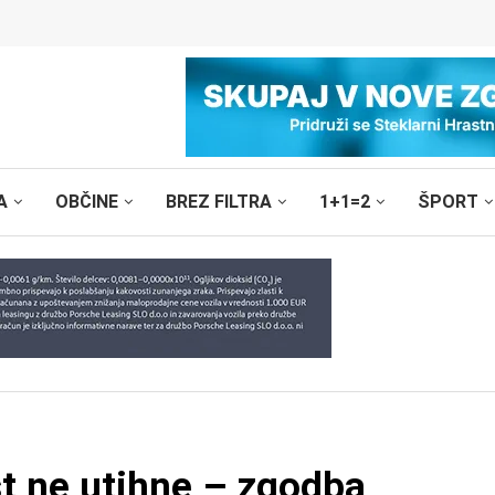
A
OBČINE
BREZ FILTRA
1+1=2
ŠPORT
st ne utihne – zgodba