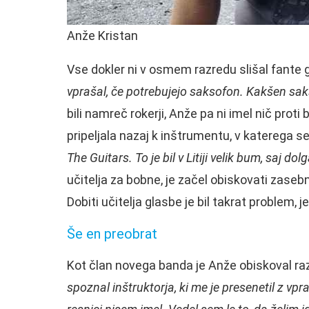
Anže Kristan
Vse dokler ni v osmem razredu slišal fante g
vprašal, če potrebujejo saksofon. Kakšen saks
bili namreč rokerji, Anže pa ni imel nič pro
pripeljala nazaj k inštrumentu, v katerega se 
The Guitars. To je bil v Litiji velik bum, saj do
učitelja za bobne, je začel obiskovati zasebn
Dobiti učitelja glasbe je bil takrat problem, je
Še en preobrat
Kot član novega banda je Anže obiskoval raz
spoznal inštruktorja, ki me je presenetil z vp