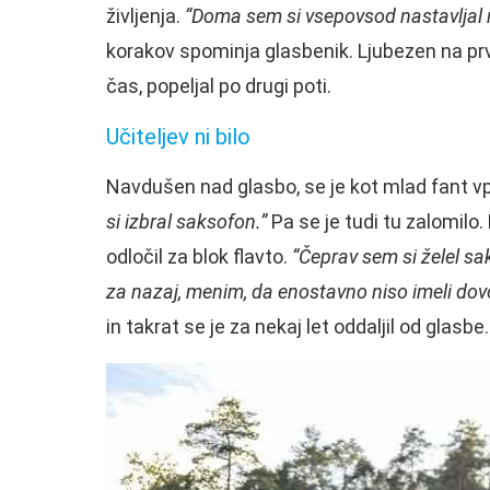
življenja.
“Doma sem si vsepovsod nastavljal r
korakov spominja glasbenik. Ljubezen na pr
čas, popeljal po drugi poti.
Učiteljev ni bilo
Navdušen nad glasbo, se je kot mlad fant vp
si izbral saksofon.”
Pa se je tudi tu zalomilo.
odločil za blok flavto.
“Čeprav sem si želel sak
za nazaj, menim, da enostavno niso imeli dovol
in takrat se je za nekaj let oddaljil od glasbe.