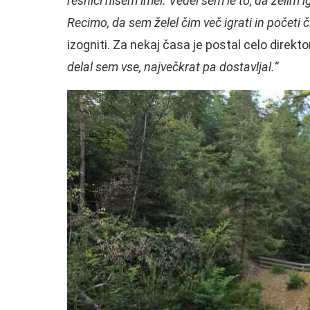
resnici nisem imel. Vedel sem le to, da želim ig
Recimo, da sem želel čim več igrati in početi 
izogniti. Za nekaj časa je postal celo direkt
delal sem vse, največkrat pa dostavljal.”