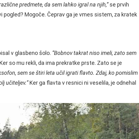
azlične predmete, da sem lahko igral na njih,”
se prvih
vi pogled? Mogoče. Čeprav ga je vmes sistem, za kratek
isal v glasbeno šolo.
“Bobnov takrat niso imeli, zato sem
 Ker so mu rekli, da ima prekratke prste. Zato se je
sofon, sem se štiri leta učil igrati flavto. Zdaj, ko pomislim
j učiteljev.”
Ker ga flavta v resnici ni veselila, je odnehal