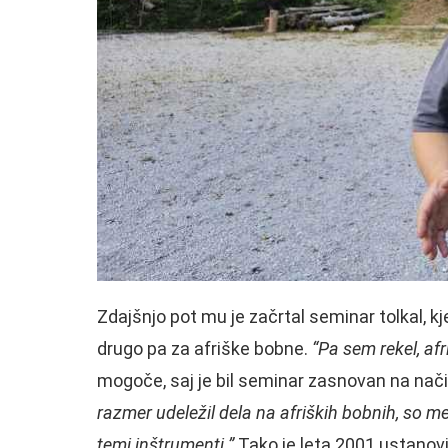
Zdajšnjo pot mu je začrtal seminar tolkal, k
drugo pa za afriške bobne.
“Pa sem rekel, afr
mogoče, saj je bil seminar zasnovan na nači
razmer udeležil dela na afriških bobnih, so me 
temi inštrumenti.”
Tako je leta 2001 ustanovi