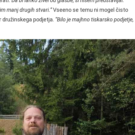
rati. Da bi lahko živel od glasbe, si nisem predstavljal.
čim manj drugih stvari.”
Vseeno se temu ni mogel čisto
or družinskega podjetja.
“Bilo je majhno tiskarsko podjetje,