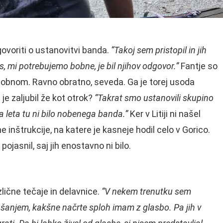
ovoriti o ustanovitvi banda.
“Takoj sem pristopil in jih
, mi potrebujemo bobne, je bil njihov odgovor.”
Fantje so
ti bobnom. Ravno obratno, seveda. Ga je torej usoda
je zaljubil že kot otrok?
“Takrat smo ustanovili skupino
lga leta tu ni bilo nobenega banda.”
Ker v Litiji ni našel
e inštrukcije, na katere je kasneje hodil celo v Gorico.
 pojasnil, saj jih enostavno ni bilo.
lične tečaje in delavnice.
“V nekem trenutku sem
rašanjem, kakšne načrte sploh imam z glasbo. Pa jih v