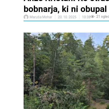
bobnarja, ki ni obupal
21
ogle
Maruša Mohar
20. 10. 2025
10:38