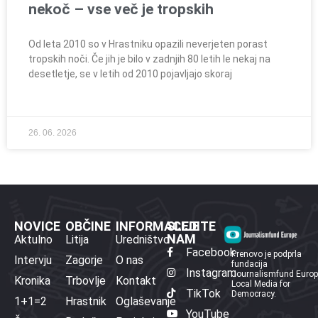
nekoč – vse več je tropskih
Od leta 2010 so v Hrastniku opazili neverjeten porast
tropskih noči. Če jih je bilo v zadnjih 80 letih le nekaj na
desetletje, se v letih od 2010 pojavljajo skoraj
26. 06. 2026
NOVICE
OBČINE
INFORMACIJE
SLEDITE
NAM
Aktulno
Litija
Uredništvo
Facebook
Prenovo je podprla
Intervju
Zagorje
O nas
fundacija
Instagram
Journalismfund Euro
Kronika
Trbovlje
Kontakt
Local Media for
TikTok
Democracy.
1+1=2
Hrastnik
Oglaševanje
YouTube