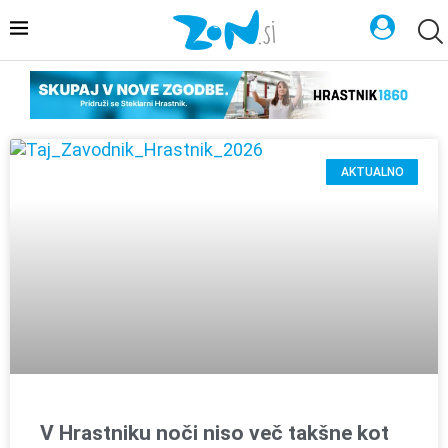
AKTUALNO
V Hrastniku noči niso več takšne kot