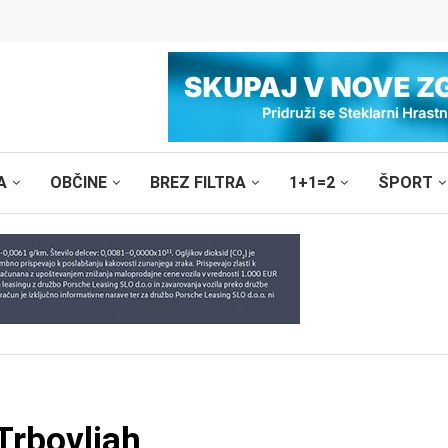
A
OBČINE
BREZ FILTRA
1+1=2
ŠPORT
Trbovljah