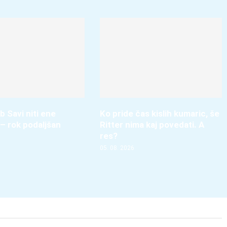
b Savi niti ene
Ko pride čas kislih kumaric, še
– rok podaljšan
Ritter nima kaj povedati. A
res?
05. 08. 2026