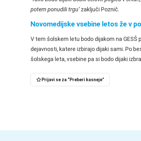
potem ponudili trgu’
zaključi Poznič.
Novomedijske vsebine letos že v po
V tem šolskem letu bodo dijakom na GESŠ p
dejavnosti, katere izbirajo dijaki sami. Po b
šolskega leta, vsebine pa si bodo dijaki izbr
Prijavi se za “Preberi kasneje”