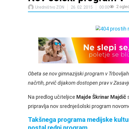
2
ogle
Uredništvo ZON
26. 02. 2015
00:00
Obeta se nov gimnazijski program v Trbovljah.
načrtih, prvič dijakom dostopen prav v Zasavj
Na predlog učiteljice
Majde Škrinar Majdič
s
pripravlja nov srednješolski program novome
Takšnega programa medijske kulture v
postal redni program.