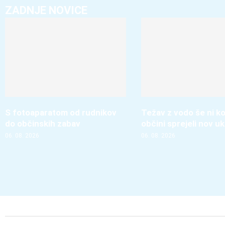
ZADNJE NOVICE
S fotoaparatom od rudnikov
Težav z vodo še ni ko
do občinskih zabav
občini sprejeli nov u
06. 08. 2026
06. 08. 2026