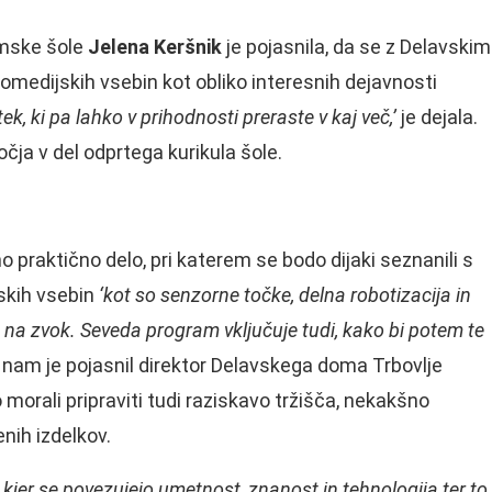
omske šole
Jelena Keršnik
je pojasnila, da se z Delavskim
medijskih vsebin kot obliko interesnih dejavnosti
tek, ki pa lahko v prihodnosti preraste v kaj več,’
je dejala.
čja v del odprtega kurikula šole.
no praktično delo, pri katerem se bodo dijaki seznanili s
jskih vsebin
‘kot so senzorne točke, delna robotizacija in
d na zvok. Seveda program vključuje tudi, kako bi potem te
’
nam je pojasnil direktor Delavskega doma Trbovlje
morali pripraviti tudi raziskavo tržišča, nekakšno
enih izdelkov.
i, kjer se povezujejo umetnost, znanost in tehnologija ter to