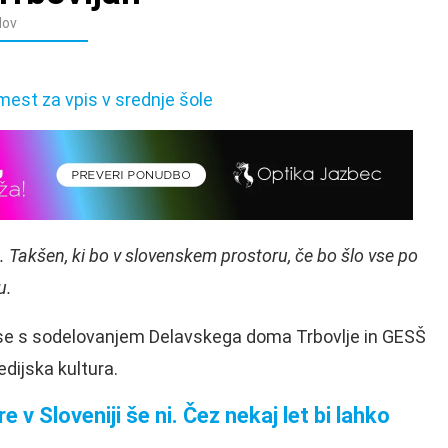
dov
 Takšen, ki bo v slovenskem prostoru, če bo šlo vse po
u.
e s sodelovanjem Delavskega doma Trbovlje in GESŠ
dijska kultura.
 Sloveniji še ni. Čez nekaj let bi lahko