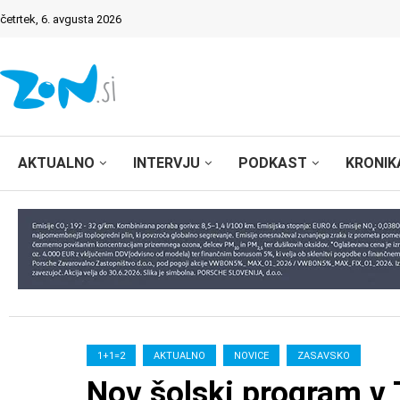
četrtek, 6. avgusta 2026
AKTUALNO
INTERVJU
PODKAST
KRONIK
1+1=2
AKTUALNO
NOVICE
ZASAVSKO
Nov šolski program v 