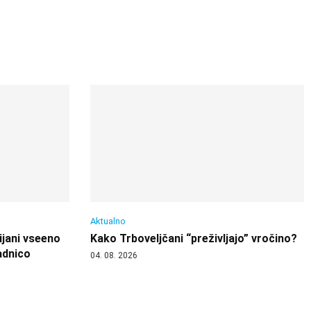
Aktualno
ijani vseeno
Kako Trboveljčani “preživljajo” vročino?
adnico
04. 08. 2026