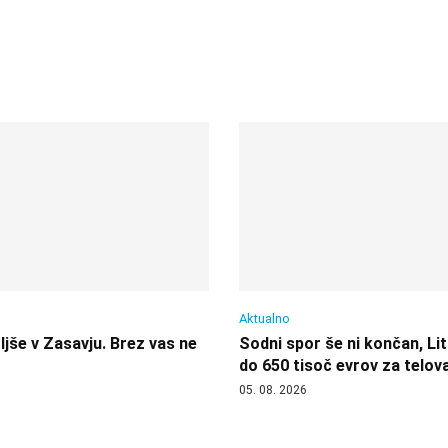
Aktualno
jše v Zasavju. Brez vas ne
Sodni spor še ni končan, Lit
do 650 tisoč evrov za telov
05. 08. 2026