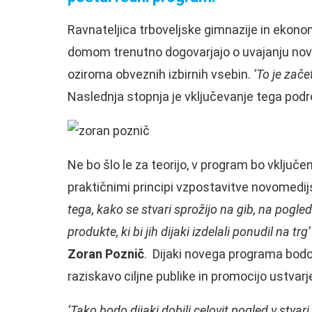
Ravnateljica trboveljske gimnazije in ekon
domom trenutno dogovarjajo o uvajanju novo
oziroma obveznih izbirnih vsebin.
‘To je zače
Naslednja stopnja je vključevanje tega podro
Ne bo šlo le za teorijo, v program bo vključe
praktičnimi principi vzpostavitve novomedi
tega, kako se stvari sprožijo na gib, na pogle
produkte, ki bi jih dijaki izdelali ponudil na trg
Zoran Poznič
. Dijaki novega programa bodo 
raziskavo ciljne publike in promocijo ustvarj
‘Tako bodo dijaki dobili celovit pogled v stvar