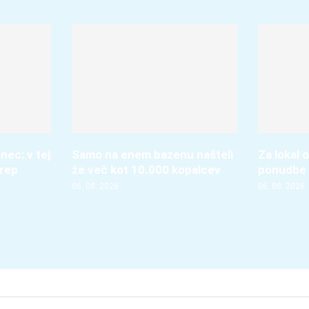
nec: v tej
Samo na enem bazenu našteli
Za lokal o
krep
že več kot 10.000 kopalcev
ponudbe 
06. 08. 2026
06. 08. 2026