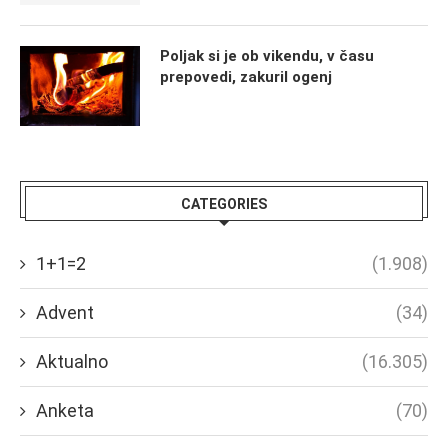
Poljak si je ob vikendu, v času
prepovedi, zakuril ogenj
CATEGORIES
1+1=2
(1.908)
Advent
(34)
Aktualno
(16.305)
Anketa
(70)