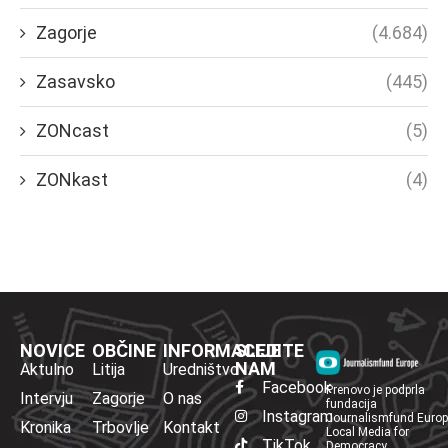
Zagorje
(4.684)
Zasavsko
(445)
ZONcast
(5)
ZONkast
(4)
NOVICE
OBČINE
INFORMACIJE
SLEDITE
NAM
Aktulno
Litija
Uredništvo
Facebook
Prenovo je podprla
Intervju
Zagorje
O nas
fundacija
Instagram
Journalismfund Euro
Kronika
Trbovlje
Kontakt
Local Media for
TikTok
Democracy.