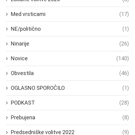
Med vrsticami
(17)
NE/politično
(1)
Ninarije
(26)
Novice
(140)
Obvestila
(46)
OGLASNO SPOROČILO
(1)
PODKAST
(28)
Prebujena
(8)
Predsedniške volitve 2022
(9)