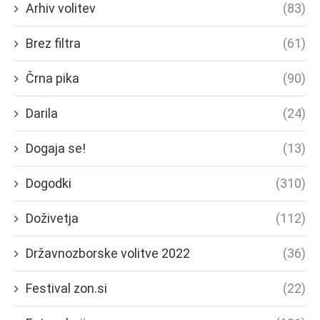
Arhiv volitev
(83)
Brez filtra
(61)
Črna pika
(90)
Darila
(24)
Dogaja se!
(13)
Dogodki
(310)
Doživetja
(112)
Državnozborske volitve 2022
(36)
Festival zon.si
(22)