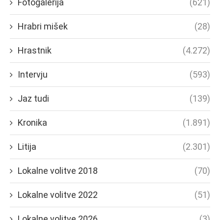
Fotogalerija
(621)
Hrabri mišek
(28)
Hrastnik
(4.272)
Intervju
(593)
Jaz tudi
(139)
Kronika
(1.891)
Litija
(2.301)
Lokalne volitve 2018
(70)
Lokalne volitve 2022
(51)
Lokalne volitve 2026
(3)