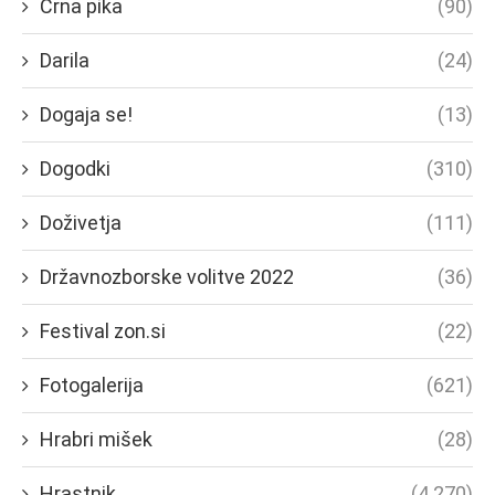
Črna pika
(90)
Darila
(24)
Dogaja se!
(13)
Dogodki
(310)
Doživetja
(111)
Državnozborske volitve 2022
(36)
Festival zon.si
(22)
Fotogalerija
(621)
Hrabri mišek
(28)
Hrastnik
(4.270)