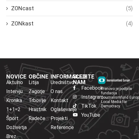
ZONcast
(5)
ZONkast
(4)
NOVICE
OBČINE
INFORMACIJE
SLEDITE
NAM
Aktulno
Litija
Uredništvo
Facebook
Prenovo je podprla
Intervju
Zagorje
O nas
fundacija
Instagram
Journalismfund Euro
Kronika
Trbovlje
Kontakt
Local Media for
TikTok
Democracy.
1+1=2
Hrastnik
Oglaševanje
YouTube
Šport
Radeče
Projekti
Doživetja
Reference
Brez