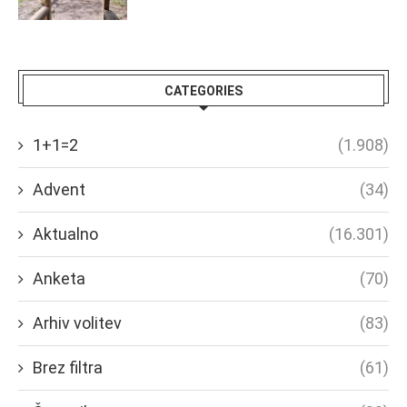
CATEGORIES
1+1=2
(1.908)
Advent
(34)
Aktualno
(16.301)
Anketa
(70)
Arhiv volitev
(83)
Brez filtra
(61)