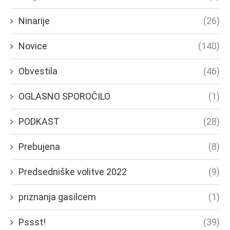
Ninarije
(26)
Novice
(140)
Obvestila
(46)
OGLASNO SPOROČILO
(1)
PODKAST
(28)
Prebujena
(8)
Predsedniške volitve 2022
(9)
priznanja gasilcem
(1)
Pssst!
(39)