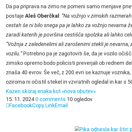
Da pa priprava na zimo ne pomeni samo menjave pnevm
postaje
Aleš Oberčkal
:
“Na vožnjo v zimskih razmerah 
cestah še ni bilo snega pa je lahko za vožnjo nevarna 
zaradi katerih je površina cestišča spolzka ali lahko cel
“Vožnja z zaledenelimi ali zarošenimi stekli je nevarna,
vozilu.”
Potrebno pa je zagotoviti še, da je vozilo očiš
zimsko opremo bodo policisti preverjali ob rednem de
znaša 40 evrov. Še več, z 200 evri se kaznuje voznika, 
oziroma ni očistil stekel in vzvratnih ogledal in kar s
Kazen skoraj enaka kot »nova obutev«
15. 11. 2024
0 comments
10 ogledov
Facebook
Copy Link
Email