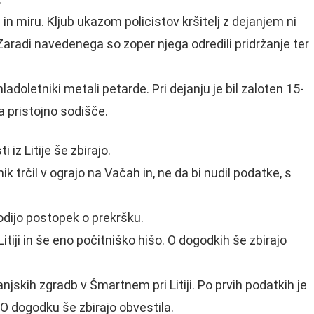
in miru. Kljub ukazom policistov kršitelj z dejanjem ni
Zaradi navedenega so zoper njega odredili pridržanje ter
adoletniki metali petarde. Pri dejanju je bil zaloten 15-
a pristojno sodišče.
 iz Litije še zbirajo.
 trčil v ograjo na Vačah in, ne da bi nudil podatke, s
odijo postopek o prekršku.
Litiji in še eno počitniško hišo. O dogodkih še zbirajo
njskih zgradb v Šmartnem pri Litiji. Po prvih podatkih je
 O dogodku še zbirajo obvestila.