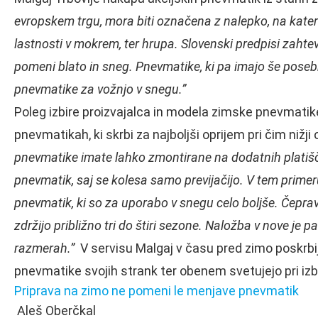
evropskem trgu, mora biti označena z nalepko, na kater
lastnosti v mokrem, ter hrupa. Slovenski predpisi zah
pomeni blato in sneg. Pnevmatike, ki pa imajo še pose
pnevmatike za vožnjo v snegu.”
Poleg izbire proizvajalca in modela zimske pnevmatike
pnevmatikah, ki skrbi za najboljši oprijem pri čim nižji
pnevmatike imate lahko zmontirane na dodatnih platišči
pnevmatik, saj se kolesa samo previjačijo. V tem primeru
pnevmatik, ki so za uporabo v snegu celo boljše. Čeprav
zdržijo približno tri do štiri sezone. Naložba v nove je p
razmerah.”
V servisu Malgaj v času pred zimo poskr
pnevmatike svojih strank ter obenem svetujejo pri izbi
Priprava na zimo ne pomeni le menjave pnevmatik
Aleš Oberčkal