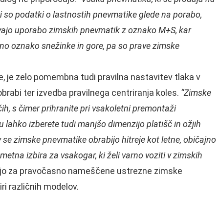
i so podatki o lastnostih pnevmatike glede na porabo,
tevajo uporabo zimskih pnevmatik z oznako M+S, kar
bno oznako snežinke in gore, pa so prave zimske
, je zelo pomembna tudi pravilna nastavitev tlaka v
 obrabi ter izvedba pravilnega centriranja koles.
“Zimske
h, s čimer prihranite pri vsakoletni premontaži
 lahko izberete tudi manjšo dimenzijo platišč in ožjih
 se zimske pnevmatike obrabijo hitreje kot letne, običajno
ametna izbira za vsakogar, ki želi varno voziti v zimskih
bijo za pravočasno nameščene ustrezne zimske
ri različnih modelov.