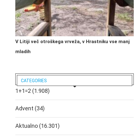
V Litiji več otroškega vrveža, v Hrastniku vse manj
mladih
CATEGORIES
1+1=2
(1.908)
Advent
(34)
Aktualno
(16.301)