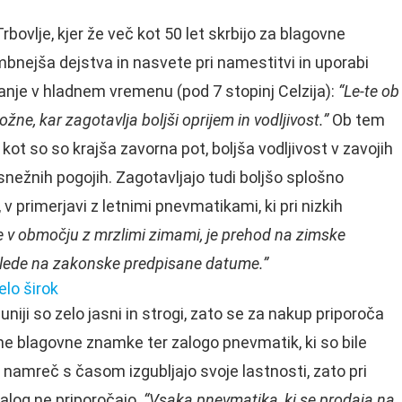
Trbovlje, kjer že več kot 50 let skrbijo za blagovne
nejša dejstva in nasvete pri namestitvi in uporabi
nje v hladnem vremenu (pod 7 stopinj Celzija):
“Le-te ob
ne, kar zagotavlja boljši oprijem in vodljivost.”
Ob tem
ot so so krajša zavorna pot, boljša vodljivost v zavojih
snežnih pogojih. Zagotavljajo tudi boljšo splošno
 primerjavi z letnimi pnevmatikami, ki pri nizkih
te v območju z mrzlimi zimami, je prehod na zimske
glede na zakonske predpisane datume.”
elo širok
niji so zelo jasni in strogi, zato se za nakup priporoča
rjene blagovne znamke ter zalogo pnevmatik, ki so bile
 namreč s časom izgubljajo svoje lastnosti, zato pri
zalog ne priporočajo.
“Vsaka pnevmatika, ki se prodaja na