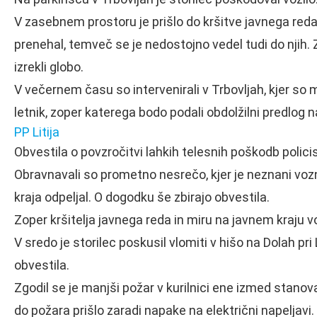
V zasebnem prostoru je prišlo do kršitve javnega reda 
prenehal, temveč se je nedostojno vedel tudi do njih. 
izrekli globo.
V večernem času so intervenirali v Trbovljah, kjer so ml
letnik, zoper katerega bodo podali obdolžilni predlog n
PP Litija
Obvestila o povzročitvi lahkih telesnih poškodb policisti
Obravnavali so prometno nesrečo, kjer je neznani voznik
kraja odpeljal. O dogodku še zbirajo obvestila.
Zoper kršitelja javnega reda in miru na javnem kraju v
V sredo je storilec poskusil vlomiti v hišo na Dolah pri 
obvestila.
Zgodil se je manjši požar v kurilnici ene izmed stanova
do požara prišlo zaradi napake na električni napeljavi.