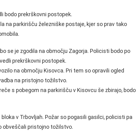
edli bodo prekrškovni postopek.
 na parkirišču železniške postaje, kjer so prav tako
omobila.
 se je zgodila na območju Zagorja. Policisti bodo po
zvedli prekrškovni postopek.
ozilo na območju Kisovca. Pri tem so opravili ogled
vadba na pristojno tožilstvo.
esreče s pobegom na parkirišču v Kisovcu še zbirajo, bodo
oka v Trbovljah. Požar so pogasili gasilci, policisti pa
o obveščali pristojno tožilstvo.
.