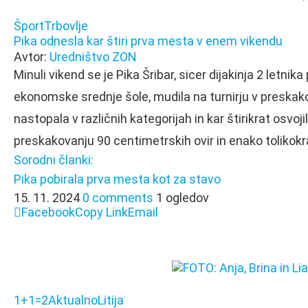
Šport
Trbovlje
Pika odnesla kar štiri prva mesta v enem vikendu
Avtor:
Uredništvo ZON
Minuli vikend se je Pika Šribar, sicer dijakinja 2 letn
ekonomske srednje šole, mudila na turnirju v preskako
nastopala v različnih kategorijah in kar štirikrat osv
preskakovanju 90 centimetrskih ovir in enako tolikokr
Sorodni članki:
Pika pobirala prva mesta kot za stavo
15. 11. 2024
0 comments
1 ogledov
Facebook
Copy Link
Email
1+1=2
Aktualno
Litija