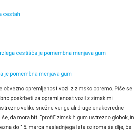
na cestah
tišča je pomembna menjava gum
še obvezno opremljenost vozil z zimsko opremo. Piše se
ebno poskrbeti za opremljenost vozil z zimskimi
trezno velike snežne verige ali druge enakovredne
še, da mora biti “profil” zimskih gum ustrezno globok, in
ezna do 15. marca naslednjega leta oziroma še dlje, če