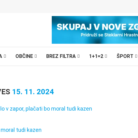
A
OBČINE
BREZ FILTRA
1+1=2
ŠPORT
VES
15. 11. 2024
o moral tudi kazen