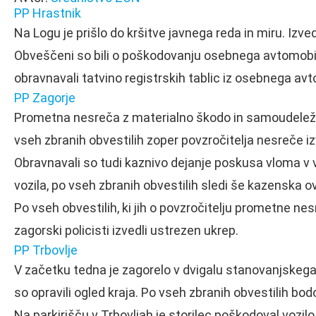
PP Hrastnik
Na Logu je prišlo do kršitve javnega reda in miru. Izv
Obveščeni so bili o poškodovanju osebnega avtomobila
obravnavali tatvino registrskih tablic iz osebnega avt
PP Zagorje
Prometna nesreča z materialno škodo in samoudeležbo
vseh zbranih obvestilih zoper povzročitelja nesreče i
Obravnavali so tudi kaznivo dejanje poskusa vloma v v
vozila, po vseh zbranih obvestilih sledi še kazenska o
Po vseh obvestilih, ki jih o povzročitelju prometne n
zagorski policisti izvedli ustrezen ukrep.
PP Trbovlje
V začetku tedna je zagorelo v dvigalu stanovanjskega bl
so opravili ogled kraja. Po vseh zbranih obvestilih bod
Na parkirišču v Trbovljah je storilec poškodoval vozilo