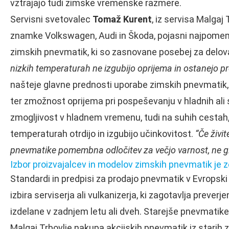
vztrajajo tudi zimske vremenske razmere.
Servisni svetovalec
Tomaž Kurent
, iz servisa Malgaj 
znamke Volkswagen, Audi in Škoda, pojasni najpomemb
zimskih pnevmatik, ki so zasnovane posebej za delova
nizkih temperaturah ne izgubijo oprijema in ostanejo prož
našteje glavne prednosti uporabe zimskih pnevmatik, k
ter zmožnost oprijema pri pospeševanju v hladnih ali 
zmogljivost v hladnem vremenu, tudi na suhih cestah, v
temperaturah otrdijo in izgubijo učinkovitost.
“Če živi
pnevmatike pomembna odločitev za večjo varnost, ne 
Izbor proizvajalcev in modelov zimskih pnevmatik je z
Standardi in predpisi za prodajo pnevmatik v Evropski u
izbira serviserja ali vulkanizerja, ki zagotavlja preve
izdelane v zadnjem letu ali dveh. Starejše pnevmatike
Malgaj Trbovlje nakupa akcijskih pnevmatik iz starih 