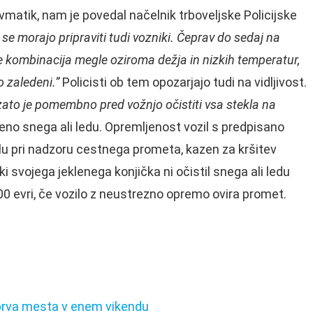
atik, nam je povedal načelnik trboveljske Policijske
se morajo pripraviti tudi vozniki. Čeprav do sedaj na
že kombinacija megle oziroma dežja in nizkih temperatur,
o zaledeni.”
Policisti ob tem opozarjajo tudi na vidljivost.
 zato je pomembno pred vožnjo očistiti vsa stekla na
čeno snega ali ledu. Opremljenost vozil s predpisano
lu pri nadzoru cestnega prometa, kazen za kršitev
ki svojega jeklenega konjička ni očistil snega ali ledu
 500 evri, če vozilo z neustrezno opremo ovira promet.