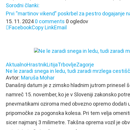
Sorodni članki:
Prvi “martinov vikend” poskrbel za pestro dogajanje 
15. 11. 2024
0 comments
0 ogledov
Facebook
Copy Link
Email
Aktualno
Hrastnik
Litija
Trbovlje
Zagorje
Ne le zaradi snega in ledu, tudi zaradi mrzlega ces
Avtor:
Maruša Mohar
Današnji datum je z zimsko hladnim jutrom prinesel 
namreč 15. november, ko je v Sloveniji zakonsko potr
pnevmatikami oziroma med obvezno opremo dodati us
pripomočke za pogonska kolesa. Pri tem velja omeniti 
sicer najmanj 3 milimetre. Takšna oprema vozil je obv