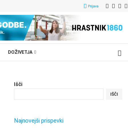
Prijava
DOŽIVETJA
Išči
IŠČI
Najnovejši prispevki