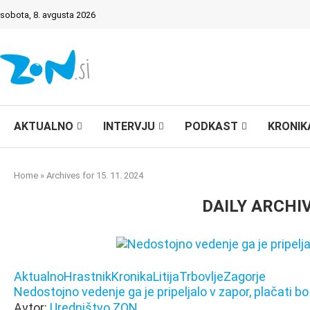
sobota, 8. avgusta 2026
AKTUALNO
INTERVJU
PODKAST
KRONIK
Home
»
Archives for 15. 11. 2024
DAILY ARCHI
Aktualno
Hrastnik
Kronika
Litija
Trbovlje
Zagorje
Nedostojno vedenje ga je pripeljalo v zapor, plačati b
Avtor:
Uredništvo ZON