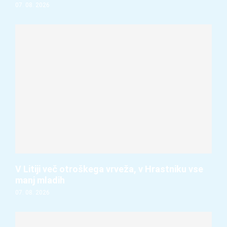
07. 08. 2026
V Litiji več otroškega vrveža, v Hrastniku vse
manj mladih
07. 08. 2026