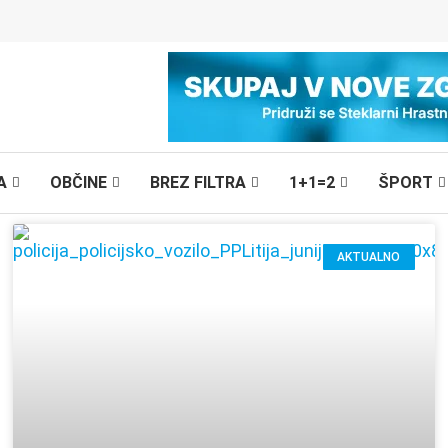
A
OBČINE
BREZ FILTRA
1+1=2
ŠPORT
AKTUALNO