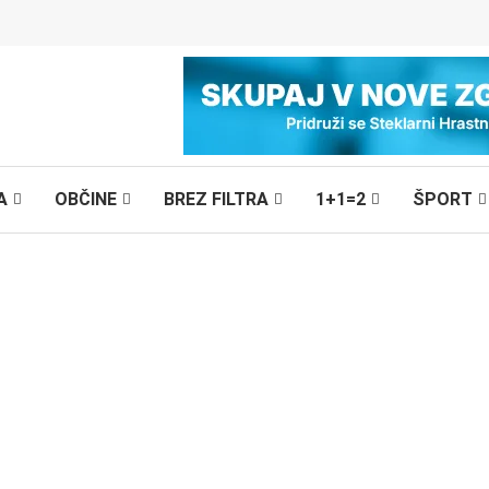
A
OBČINE
BREZ FILTRA
1+1=2
ŠPORT