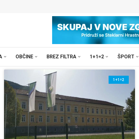
A
OBČINE
BREZ FILTRA
1+1=2
ŠPORT
1+1=2