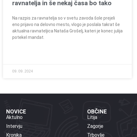
ravnatelja in še nekaj časa bo tako
Na razpis za ravnatelja so v svetu zavoda šole prejeli
eno prijavo na delovno mesto, vlogo je poslala takrat še
aktualna ravnateljica Nataša Grošelj, kateri je konec julija
potekel mandat.
09. 09. 2024
NOVICE
OBČINE
Aktulno
Litija
Intervju
Zagorje
Kronika
Trbovlje