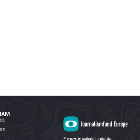
 NAM
ok
ram
Prenovo je podprla fundacija