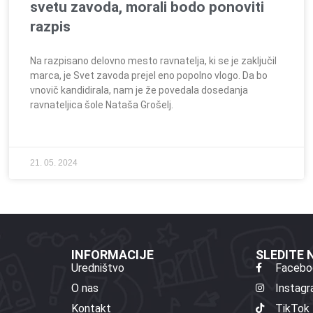
svetu zavoda, morali bodo ponoviti
razpis
Na razpisano delovno mesto ravnatelja, ki se je zaključil
marca, je Svet zavoda prejel eno popolno vlogo. Da bo
vnovič kandidirala, nam je že povedala dosedanja
ravnateljica šole Nataša Grošelj.
21. 05. 2024
INFORMACIJE
SLEDITE
Uredništvo
Facebo
O nas
Instag
Kontakt
TikTok