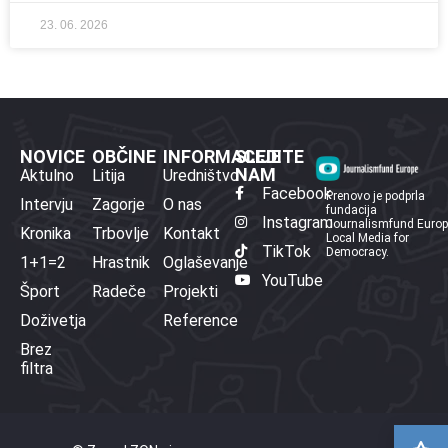
23. 06. 2026
NOVICE
OBČINE
INFORMACIJE
SLEDITE
NAM
Aktulno
Litija
Uredništvo
Facebook
Prenovo je podprla
Intervju
Zagorje
O nas
fundacija
Instagram
Journalismfund Euro
Kronika
Trbovlje
Kontakt
Local Media for
TikTok
Democracy.
1+1=2
Hrastnik
Oglaševanje
YouTube
Šport
Radeče
Projekti
Doživetja
Reference
Brez
filtra