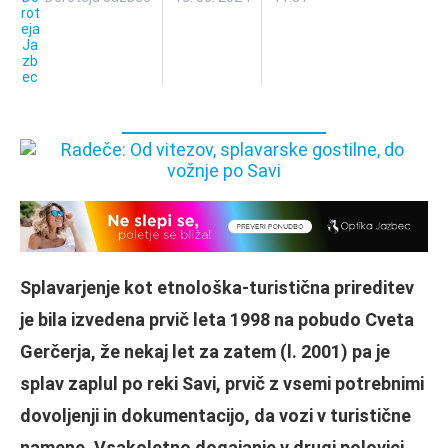
Splavarjenje kot etnološka-turistična prireditev
je bila izvedena prvič leta 1998 na pobudo Cveta
Gerčerja, že nekaj let za zatem (l. 2001) pa je
splav zaplul po reki Savi, prvič z vsemi potrebnimi
dovoljenji in dokumentacijo, da vozi v turistične
namene. Vsakoletno dogajanje v drugi polovici