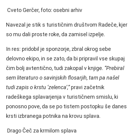
Cveto Gerčer, foto: osebni arhiv
Navezal je stik s turističnim društvom Radeče, kjer
so mu dali proste roke, da zamisel izpelje.
In res: pridobil je sponzorje, zbral okrog sebe
delovno ekipo, in se zato, da bi pripravil vse skupaj
čim bolj avtentično, tudi zakopal v knjige.
“Prebiral
sem literaturo o savinjskih flosarjih, tam pa našel
tudi zapis o krstu ‘zelenca’,”
pravi začetnik
radeškega splavarjenja v turističnem smislu, ki
ponosno pove, da se po tistem postopku še danes
krsti izbranega potnika na krovu splava.
Drago Čeč za krmilom splava