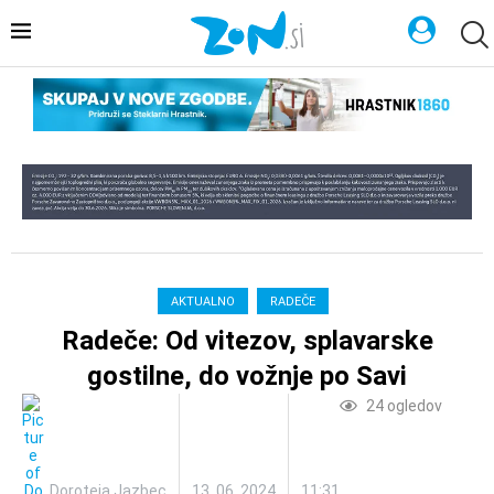
AKTUALNO
RADEČE
Radeče: Od vitezov, splavarske
gostilne, do vožnje po Savi
24
ogledov
Doroteja Jazbec
13. 06. 2024
11:31