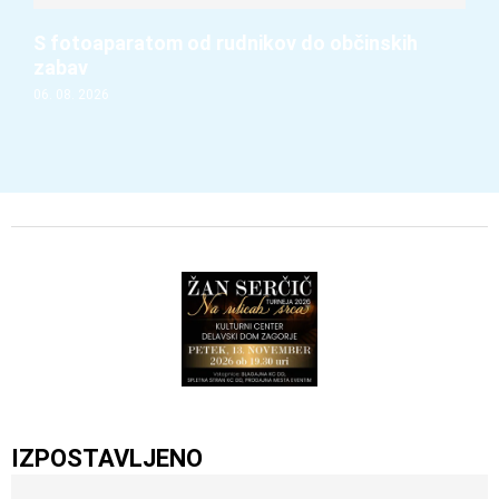
S fotoaparatom od rudnikov do občinskih
zabav
06. 08. 2026
IZPOSTAVLJENO