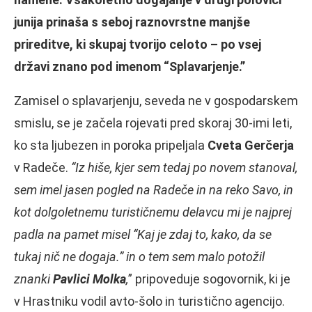
junija prinaša s seboj raznovrstne manjše
prireditve, ki skupaj tvorijo celoto – po vsej
državi znano pod imenom “Splavarjenje.”
Zamisel o splavarjenju, seveda ne v gospodarskem
smislu, se je začela rojevati pred skoraj 30-imi leti,
ko sta ljubezen in poroka pripeljala
Cveta Gerčerja
v Radeče.
“Iz hiše, kjer sem tedaj po novem stanoval,
sem imel jasen pogled na Radeče in na reko Savo, in
kot dolgoletnemu turističnemu delavcu mi je najprej
padla na pamet misel “Kaj je zdaj to, kako, da se
tukaj nič ne dogaja.”
in o tem sem malo potožil
znanki
Pavlici Molka
,
” pripoveduje sogovornik, ki je
v Hrastniku vodil avto-šolo in turistično agencijo.