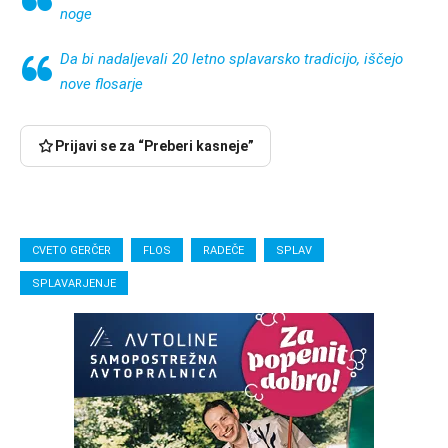
noge
Da bi nadaljevali 20 letno splavarsko tradicijo, iščejo
nove flosarje
Prijavi se za “Preberi kasneje”
CVETO GERČER
FLOS
RADEČE
SPLAV
SPLAVARJENJE