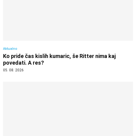
Aktualno
Ko pride čas kislih kumaric, še Ritter nima kaj
povedati. A res?
05. 08. 2026