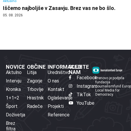
Aktualno
Iščemo najboljše v Zasavju. Brez vas ne bo šlo.
05. 08. 2026
NOVICE
OBČINE
INFORMACIJE
SLEDITE
NAM
Aktulno
Litija
Uredništvo
Facebook
Prenovo je podprla
Intervju
Zagorje
O nas
fundacija
Instagram
Journalismfund Euro
Kronika
Trbovlje
Kontakt
Local Media for
TikTok
Democracy.
1+1=2
Hrastnik
Oglaševanje
YouTube
Šport
Radeče
Projekti
Doživetja
Reference
Brez
filtra