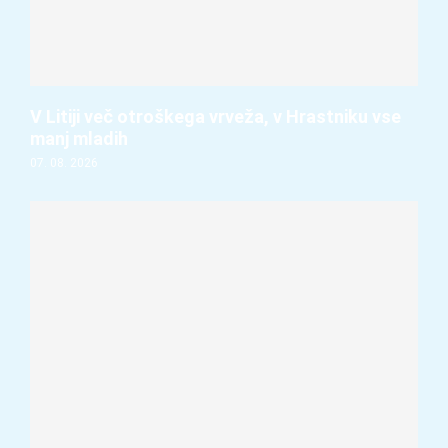
V Litiji več otroškega vrveža, v Hrastniku vse
manj mladih
07. 08. 2026