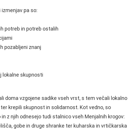
i izmenjav pa so:
h potreb in potreb ostalih
cijami
ih pozabljeni znanj
aj lokalne skupnosti
li doma vzgojene sadike vseh vrst, s tem večali lokalno
 ter krepili skupnost in solidarnost. Kot vedno, so
o in z njih odnesejo tudi stalnico vseh Menjalnih krogov:
lišča, gobe in druge shranke ter kuharska in vrtičkarska