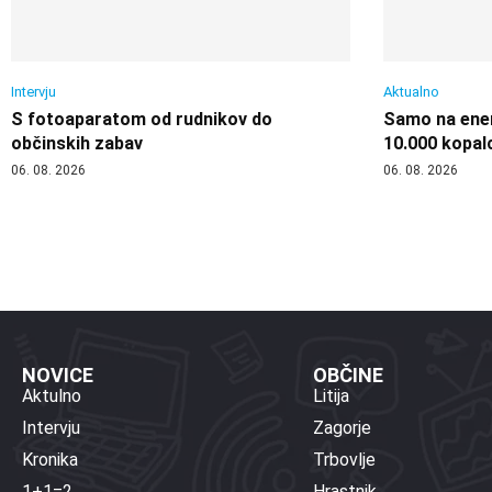
Intervju
Aktualno
S fotoaparatom od rudnikov do
Samo na enem
občinskih zabav
10.000 kopal
06. 08. 2026
06. 08. 2026
NOVICE
OBČINE
Aktulno
Litija
Intervju
Zagorje
Kronika
Trbovlje
1+1=2
Hrastnik