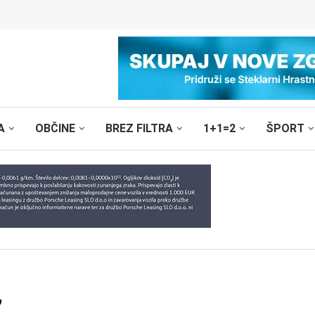
A
OBČINE
BREZ FILTRA
1+1=2
ŠPORT
’