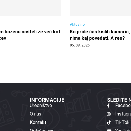
Aktualno
 bazenu našteli že več kot
Ko pride čas kislih kumaric,
cev
nima kaj povedati. A res?
05. 08. 2026
INFORMACIJE
SLEDITE
Uredništvo
Facebo
O nas
Instag
Kontakt
TikTok
Oglaševanje
YouTub