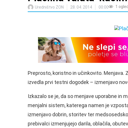
1
ogle
Uredništvo ZON
28. 04. 2014
00:00
Preprosto, koristno in učinkovito. Menjava.
izvedla prvi testni dogodek – izmenjavo novo
Izkazalo se je, da so menjave uporabne in me
menjalni sistem, katerega namen je vzpost
izmenjavo dobrin, storitev ter medsosedsko 
prebivalci izmenjujejo darila, oblačila, obute