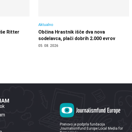
Aktualno
 še Ritter
Občina Hrastnik išče dva nova
sodelavca, plači dobrih 2.000 evrov
05. 08. 2026
 NAM
ok
ram
Prenovo je podprla fundacija
Journalismfund Europe Local Media for
e