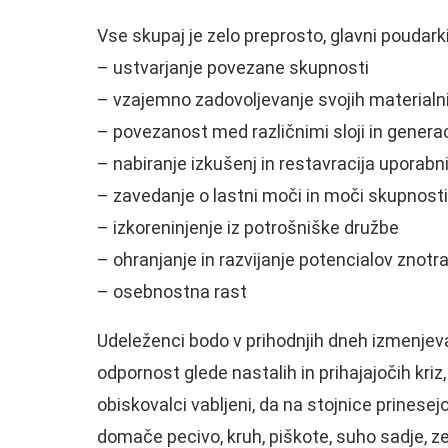
Vse skupaj je zelo preprosto, glavni poudark
– ustvarjanje povezane skupnosti
– vzajemno zadovoljevanje svojih materialni
– povezanost med različnimi sloji in genera
– nabiranje izkušenj in restavracija uporabn
– zavedanje o lastni moči in moči skupnosti
– izkoreninjenje iz potrošniške družbe
– ohranjanje in razvijanje potencialov znotr
– osebnostna rast
Udeleženci bodo v prihodnjih dneh izmenjeva
odpornost glede nastalih in prihajajočih kriz,
obiskovalci vabljeni, da na stojnice prinesej
domače pecivo, kruh, piškote, suho sadje, ze