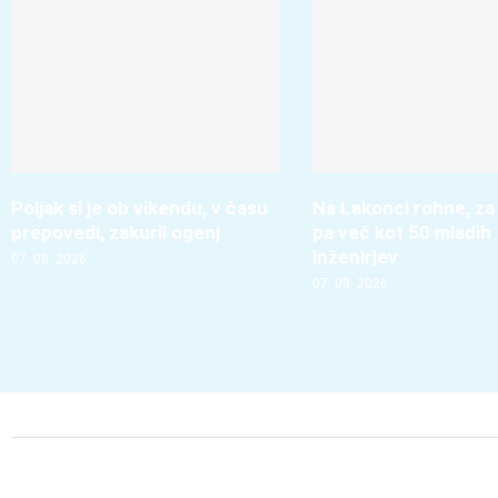
Poljak si je ob vikendu, v času
Na Lakonci rohne, za
prepovedi, zakuril ogenj
pa več kot 50 mladih
inženirjev
07. 08. 2026
07. 08. 2026