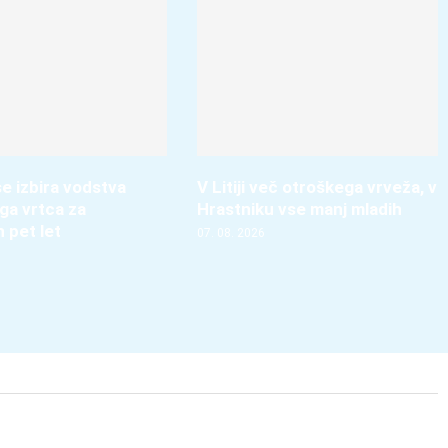
e izbira vodstva
V Litiji več otroškega vrveža, v
ga vrtca za
Hrastniku vse manj mladih
h pet let
07. 08. 2026