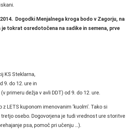
iskani.
 2014. Dogodki Menjalnega kroga bodo v Zagorju, na
va je tokrat osredotočena na sadike in semena, prve
ij KS Steklarna,
 9. do 12. ure in
 primeru dežja v avli DDT) od 9. do 12. ure.
ajo z LETS kuponom imenovanim ‘kuolm’. Tako si
 tretjo osebo. Dogovorjena je tudi vrednost ure storitve
prehajanje psa, pomoč pri učenju …).