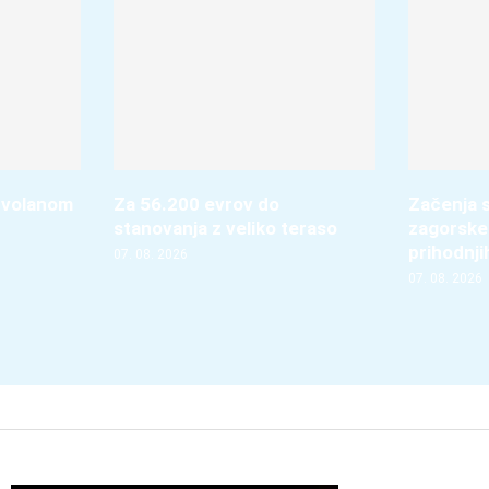
 volanom
Za 56.200 evrov do
Začenja s
stanovanja z veliko teraso
zagorske
prihodnji
07. 08. 2026
07. 08. 2026