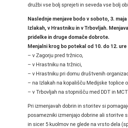
družbi vse bolj sprejeti in seveda vse bolj ob
Naslednje menjave bodo v soboto, 3. maja
Izlakah, v Hrastniku in v Trbovljah. Menja
pridelke in druge domače dobrote.
Menjalni krog bo potekal od 10. do 12. ure
– v Zagorju pred tržnico,
– v Hrastniku na tržnici,
– v Hrastniku pri domu društvenih organizac
– na Izlakah na kopališču Medijske toplice od
– v Trbovljah na stopnišču med DDT in MCT (v
Pri izmenjavah dobrin in storitev si pomag
posamezniki izmenjajo dobrine ali storitve s
in sicer 5 kuolmov ne glede na vrsto dela (s