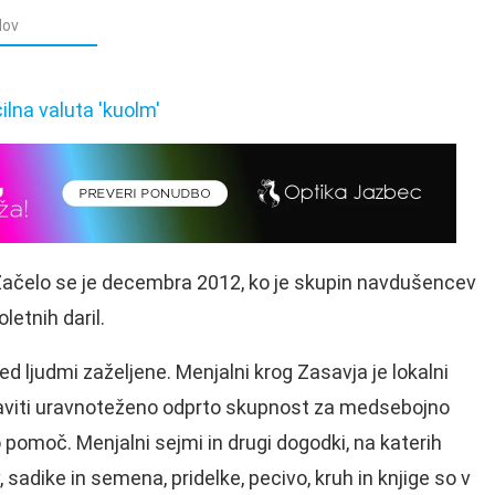
dov
 Začelo se je decembra 2012, ko je skupin navdušencev
letnih daril.
d ljudmi zaželjene. Menjalni krog Zasavja je lokalni
aviti uravnoteženo odprto skupnost za medsebojno
pomoč. Menjalni sejmi in drugi dogodki, na katerih
v, sadike in semena, pridelke, pecivo, kruh in knjige so v