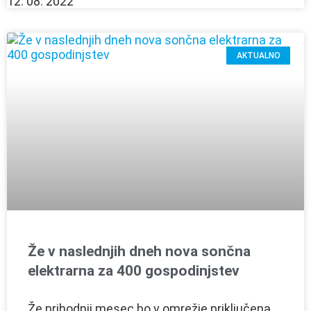
12. 08. 2022
AKTUALNO
Že v naslednjih dneh nova sončna
elektrarna za 400 gospodinjstev
Že prihodnji mesec bo v omrežje priključena