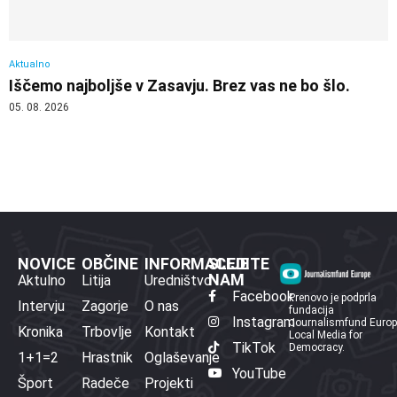
Aktualno
Iščemo najboljše v Zasavju. Brez vas ne bo šlo.
05. 08. 2026
NOVICE
OBČINE
INFORMACIJE
SLEDITE
NAM
Aktulno
Litija
Uredništvo
Facebook
Prenovo je podprla
Intervju
Zagorje
O nas
fundacija
Instagram
Journalismfund Euro
Kronika
Trbovlje
Kontakt
Local Media for
TikTok
Democracy.
1+1=2
Hrastnik
Oglaševanje
YouTube
Šport
Radeče
Projekti