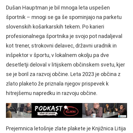
Dušan Hauptman je bil mnoga leta uspešen
športnik – mnogi se ga še spominjajo na parketu
slovenskih košarkarskih tekem. Po karieri
profesionalnega športnika je svojo pot nadaljeval
kot trener, strokovni delavec, državni uradnik in
inšpektor v športu, v lokalnem okolju pa dve
desetletji deloval v litijskem občinskem svetu, kjer
se je boril za razvoj občine. Leta 2023 je občina z
zlato plaketo že priznala njegov prispevek k
hitrejšemu napredku in razvoju občine.
Prejemnica letošnje zlate plakete je Knjižnica Litija