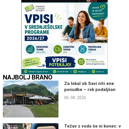
NAJBOLJ BRANO
Za lokal ob Savi niti ene
ponudbe – rok podaljšan
06. 08. 2026
Težav z vodo še ni konec: v