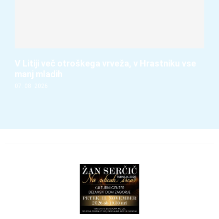
V Litiji več otroškega vrveža, v Hrastniku vse
manj mladih
07. 08. 2026