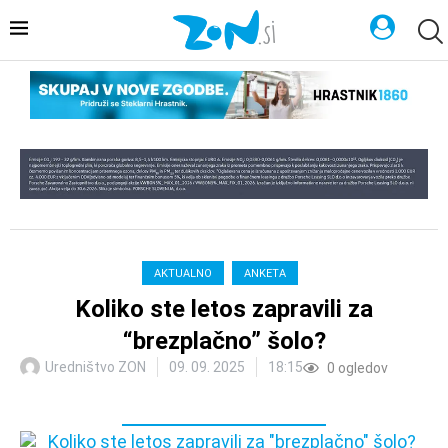
AKTUALNO
ANKETA
Koliko ste letos zapravili za
“brezplačno” šolo?
Uredništvo ZON
09. 09. 2025
18:15
0
ogledov