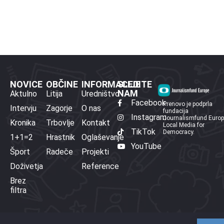
NOVICE
OBČINE
INFORMACIJE
SLEDITE
NAM
Aktulno
Litija
Uredništvo
Facebook
Prenovo je podprla
Intervju
Zagorje
O nas
fundacija
Instagram
Journalismfund Euro
Kronika
Trbovlje
Kontakt
Local Media for
TikTok
Democracy.
1+1=2
Hrastnik
Oglaševanje
YouTube
Šport
Radeče
Projekti
Doživetja
Reference
Brez
filtra