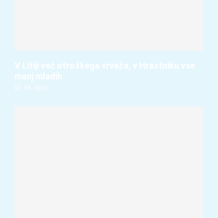
V Litiji več otroškega vrveža, v Hrastniku vse
manj mladih
07. 08. 2026