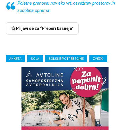
Poletne prenove: nov eko vrt, osvežitev prostorov in
sodobna oprema
Prijavi se za “Preberi kasneje”
ANKETA
ŠOLA
ŠOLSKE POTREBŠČINE
ZVEZKI