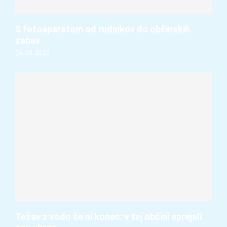
S fotoaparatom od rudnikov do občinskih
zabav
06. 08. 2026
Težav z vodo še ni konec: v tej občini sprejeli