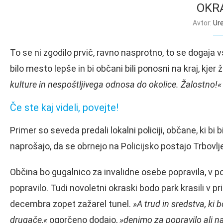
OKR
Avtor:
Ur
To se ni zgodilo prvič, ravno nasprotno, to se dogaja v
bilo mesto lepše in bi občani bili ponosni na kraj, kjer
kulture in nespoštljivega odnosa do okolice. Žalostno!«
Če ste kaj videli, povejte!
Primer so seveda predali lokalni policiji, občane, ki bi b
naprošajo, da se obrnejo na Policijsko postajo Trbovlj
Občina bo gugalnico za invalidne osebe popravila, v po
popravilo. Tudi novoletni okraski bodo park krasili v pr
decembra zopet zažarel tunel.
»A trud in sredstva, ki 
drugače,«
ogorčeno dodajo,
»denimo za popravilo ali nak