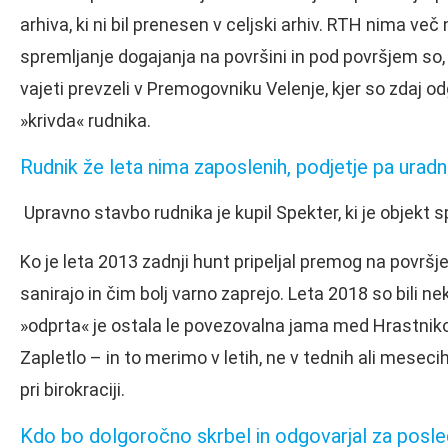
arhiva, ki ni bil prenesen v celjski arhiv. RTH nima ve
spremljanje dogajanja na površini in pod površjem so, k
vajeti prevzeli v Premogovniku Velenje, kjer so zdaj od
»krivda« rudnika.
Rudnik že leta nima zaposlenih, podjetje pa urad
Upravno stavbo rudnika je kupil Spekter, ki je objekt 
Ko je leta 2013 zadnji hunt pripeljal premog na površj
sanirajo in čim bolj varno zaprejo. Leta 2018 so bili n
»odprta« je ostala le povezovalna jama med Hrastniko
Zapletlo – in to merimo v letih, ne v tednih ali mesecih
pri birokraciji.
Kdo bo dolgoročno skrbel in odgovarjal za posl