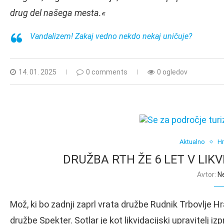
drug del našega mesta.«
Vandalizem! Zakaj vedno nekdo nekaj uničuje?
14. 01. 2025
0 comments
0 ogledov
Aktualno
Hr
DRUŽBA RTH ŽE 6 LET V LIKVI
Avtor:
N
Mož, ki bo zadnji zaprl vrata družbe Rudnik Trbovlje H
družbe Spekter. Sotlar je kot likvidacijski upravitelj iz