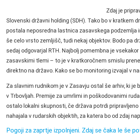
Zdaj je pripra
Slovenski državni holding (SDH). Tako bo v kratkem dr
postala neposredna lastnica zasavskega podzemlja in
še celo vrsto zemljišč, tudi nekaj objektov. Bodo pa dr
sedaj odgovarjal RTH. Najbolj pomembna je vsekakor 
zasavskimi tlemi – to je v kratkoročnem smislu prene
direktno na državo. Kako se bo monitoring izvajal v na
Za slavnim rudnikom je v Zasavju ostal še arhiv, ki je b
v Trbovljah. Premije za umrlimi in poškodovanimi rudarj
ostalo lokalni skupnosti, če država potrdi pripravljeno 
nahajala v rudarskih objektih, za katera bo od zdaj na
Pogoji za zaprtje izpolnjeni. Zdaj se čaka le še po