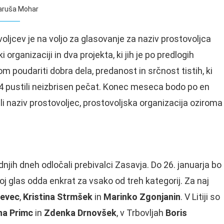
ruša Mohar
oljcev je na voljo za glasovanje za naziv prostovoljca
organizaciji in dva projekta, ki jih je po predlogih
poudariti dobra dela, predanost in srčnost tistih, ki
024 pustili neizbrisen pečat. Konec meseca bodo po en
eli naziv prostovoljec, prostovoljska organizacija oziroma
njih dneh odločali prebivalci Zasavja. Do 26. januarja bo
 glas odda enkrat za vsako od treh kategorij. Za naj
evec
,
Kristina Strmšek
in
Marinko Zgonjanin
. V Litiji so
na Primc
in
Zdenka Drnovšek
, v Trbovljah
Boris