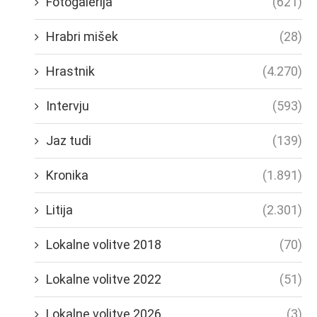
Fotogalerija
(621)
Hrabri mišek
(28)
Hrastnik
(4.270)
Intervju
(593)
Jaz tudi
(139)
Kronika
(1.891)
Litija
(2.301)
Lokalne volitve 2018
(70)
Lokalne volitve 2022
(51)
Lokalne volitve 2026
(3)