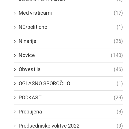
Med vrsticami
(17)
NE/politično
(1)
Ninarije
(26)
Novice
(140)
Obvestila
(46)
OGLASNO SPOROČILO
(1)
PODKAST
(28)
Prebujena
(8)
Predsedniške volitve 2022
(9)