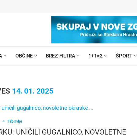
A
OBČINE
BREZ FILTRA
1+1=2
ŠPORT
VES
14. 01. 2025
Trbovlje
KU: UNIČILI GUGALNICO, NOVOLETNE