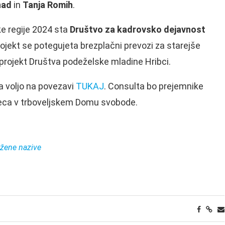
nad
in
Tanja Romih
.
ke regije 2024 sta
Društvo za kadrovsko dejavnost
projekt se potegujeta brezplačni prevozi za starejše
 projekt Društva podeželske mladine Hribci.
a voljo na povezavi
TUKAJ
. Consulta bo prejemnike
eseca v trboveljskem Domu svobode.
užene nazive