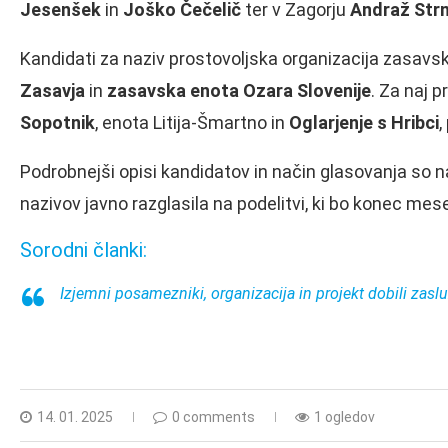
Jesenšek
in
Joško Čečelič
ter v Zagorju
Andraž Str
Kandidati za naziv prostovoljska organizacija zasavs
Zasavja
in
zasavska enota Ozara Slovenije
. Za naj 
Sopotnik
, enota Litija-Šmartno in
Oglarjenje s Hribci
,
Podrobnejši opisi kandidatov in način glasovanja so n
nazivov javno razglasila na podelitvi, ki bo konec m
Sorodni članki:
Izjemni posamezniki, organizacija in projekt dobili zasl
14. 01. 2025
0 comments
1 ogledov