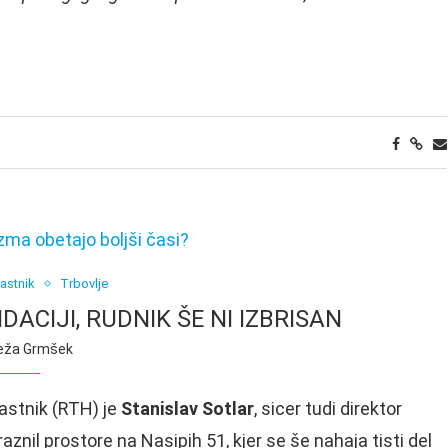
astnik
Trbovlje
DACIJI, RUDNIK ŠE NI IZBRISAN
eža Grmšek
rastnik (RTH) je
Stanislav Sotlar
, sicer tudi direktor
praznil prostore na Nasipih 51, kjer se še nahaja tisti del