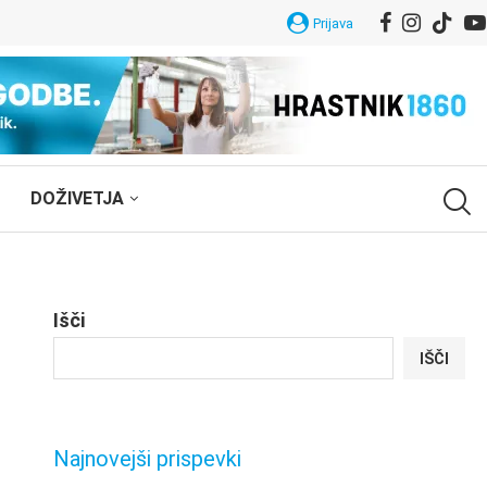
Prijava
DOŽIVETJA
Išči
IŠČI
Najnovejši prispevki