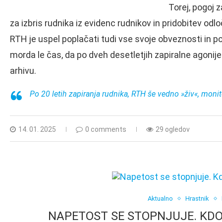
Torej, pogoj z
za izbris rudnika iz evidenc rudnikov in pridobitev odlo
RTH je uspel poplačati tudi vse svoje obveznosti in po 
morda le čas, da po dveh desetletjih zapiralne agonij
arhivu.
Po 20 letih zapiranja rudnika, RTH še vedno »živ«, monit
14. 01. 2025
0 comments
29 ogledov
Aktualno
Hrastnik
NAPETOST SE STOPNJUJE. KDO 