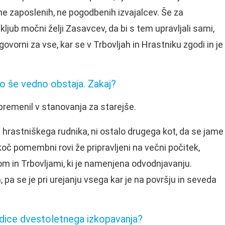
č ne zaposlenih, ne pogodbenih izvajalcev. Še za
ljub močni želji Zasavcev, da bi s tem upravljali sami,
govorni za vse, kar se v Trbovljah in Hrastniku zgodi in je
no še vedno obstaja. Zakaj?
spremenil v stanovanja za starejše.
e hrastniškega rudnika, ni ostalo drugega kot, da se jame
ekoč pomembni rovi že pripravljeni na večni počitek,
m in Trbovljami, ki je namenjena odvodnjavanju.
, pa se je pri urejanju vsega kar je na površju in seveda
edice dvestoletnega izkopavanja?