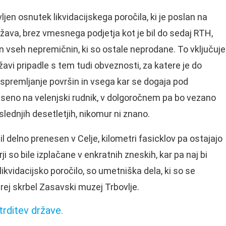
vljen osnutek likvidacijskega poročila, ki je poslan na
žava, brez vmesnega podjetja kot je bil do sedaj RTH,
 vseh nepremičnin, ki so ostale neprodane. To vključuje
žavi pripadle s tem tudi obveznosti, za katere je do
spremljanje površin in vsega kar se dogaja pod
seno na velenjski rudnik, v dolgoročnem pa bo vezano
slednjih desetletjih, nikomur ni znano.
il delno prenesen v Celje, kilometri fasicklov pa ostajajo
i so bile izplačane v enkratnih zneskih, kar pa naj bi
likvidacijsko poročilo, so umetniška dela, ki so se
prej skrbel Zasavski muzej Trbovlje.
trditev države.