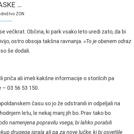
ASKE …
edništvo ZON
se večkrat. Občina, ki park vsako leto uredi zato, da bi
 živijo, ostro obsoja takšna ravnanja.
»To je obenem odraz
so še dodali.
ili priča ali imeli kakšne informacije o storilcih pa
e – 03 56 53 150.
poldanskem času so jo že odstranili in odpeljali na
ihodnjem letu, le nekaj manj jih bo. Prav tako bo
bodo namenjena popravilu vsega, bi lahko porabili
up drugega igrala ali pa za nove lučke, ki bi osvetlile