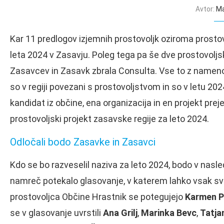
Avtor:
Ma
Kar 11 predlogov izjemnih prostovoljk oziroma prostov
leta 2024 v Zasavju. Poleg tega pa še dve prostovoljski 
Zasavcev in Zasavk zbrala Consulta. Vse to z namenom 
so v regiji povezani s prostovoljstvom in so v letu 2
kandidat iz občine, ena organizacija in en projekt prej
prostovoljski projekt zasavske regije za leto 2024.
Odločali bodo Zasavke in Zasavci
Kdo se bo razveselil naziva za leto 2024, bodo v nasled
namreč potekalo glasovanje, v katerem lahko vsak svoj
prostovoljca Občine Hrastnik se potegujejo
Karmen P
se v glasovanje uvrstili
Ana Grilj
,
Marinka Bevc
,
Tatja