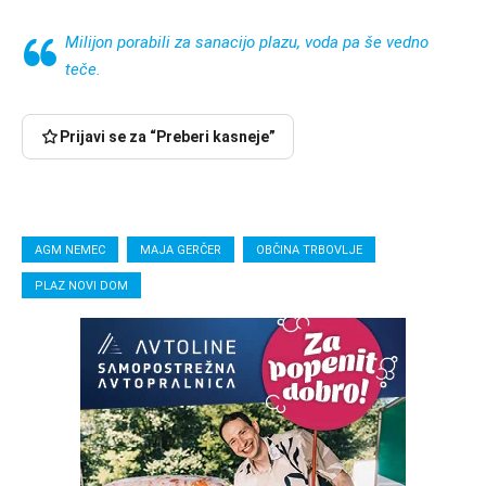
Milijon porabili za sanacijo plazu, voda pa še vedno
teče.
Prijavi se za “Preberi kasneje”
AGM NEMEC
MAJA GERČER
OBČINA TRBOVLJE
PLAZ NOVI DOM