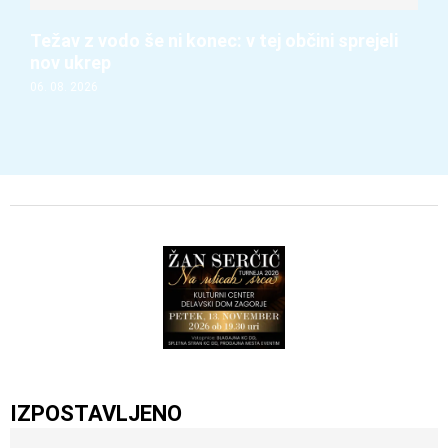
Težav z vodo še ni konec: v tej občini sprejeli
nov ukrep
06. 08. 2026
IZPOSTAVLJENO