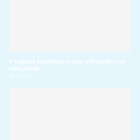
V Litiji več otroškega vrveža, v Hrastniku vse
manj mladih
07. 08. 2026