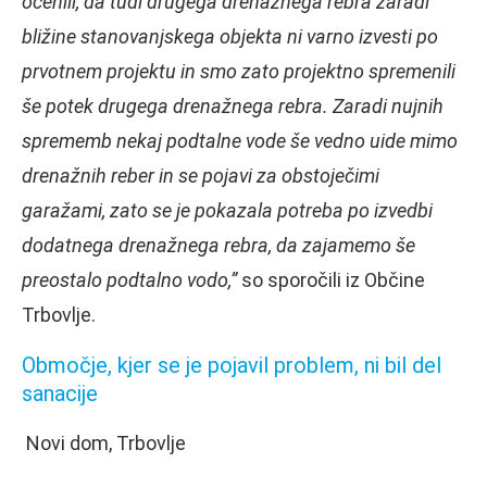
ocenili, da tudi drugega drenažnega rebra zaradi
bližine stanovanjskega objekta ni varno izvesti po
prvotnem projektu in smo zato projektno spremenili
še potek drugega drenažnega rebra. Zaradi nujnih
sprememb nekaj podtalne vode še vedno uide mimo
drenažnih reber in se pojavi za obstoječimi
garažami, zato se je pokazala potreba po izvedbi
dodatnega drenažnega rebra, da zajamemo še
preostalo podtalno vodo,”
so sporočili iz Občine
Trbovlje.
Območje, kjer se je pojavil problem, ni bil del
sanacije
Novi dom, Trbovlje