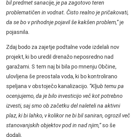
bil predmet sanacije, je pa zagotovo teren
problematičen in vodnat. Čisto realno je pričakovati,
da se bo v prihodnje pojavil še kakšen problem,”
je
pojasnila.
Zdaj bodo za zajetje podtalne vode izdelali nov
projekt, ki bo uredil drenažo neposredno nad
garažami. S tem naj bi bila po mnenju Občine,
ulovljena še preostala voda, ki bo kontrolirano
speljana v obstoječo kanalizacijo.
“Kljub temu pa
ocenjujemo, da je bilo investicijo več kot potrebno
izvesti, saj smo ob začetku del naleteli na aktivni
plaz, ki bi lahko, v kolikor ne bi bil saniran, ogrozil več
stanovanjskih objektov pod in nad njim,”
so še
dodali.