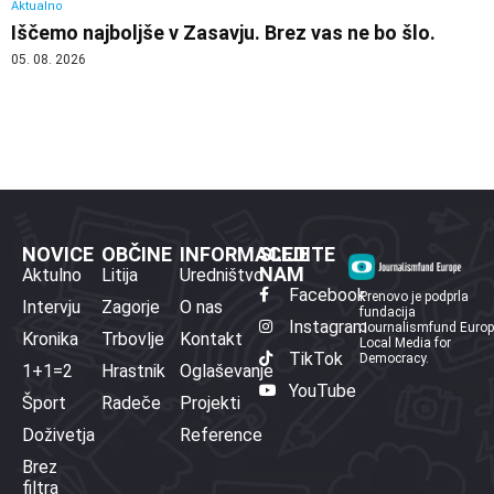
Aktualno
Iščemo najboljše v Zasavju. Brez vas ne bo šlo.
05. 08. 2026
NOVICE
OBČINE
INFORMACIJE
SLEDITE
NAM
Aktulno
Litija
Uredništvo
Facebook
Prenovo je podprla
Intervju
Zagorje
O nas
fundacija
Instagram
Journalismfund Euro
Kronika
Trbovlje
Kontakt
Local Media for
TikTok
Democracy.
1+1=2
Hrastnik
Oglaševanje
YouTube
Šport
Radeče
Projekti
Doživetja
Reference
Brez
filtra