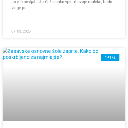
so v Trbovljah starši že lahko vpisali svoje malčke, bodo
vloge po
07. 03. 2025
1+1=2