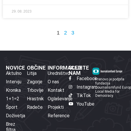
29. 08. 2023
1
2
3
NOVICE
OBČINE
INFORMACIJE
SLEDITE
NAM
Aktulno
Litija
Uredništvo
Facebook
Prenovo je podprla
Intervju
Zagorje
O nas
fundacija
Instagram
Journalismfund Euro
Kronika
Trbovlje
Kontakt
Local Media for
TikTok
Democracy.
1+1=2
Hrastnik
Oglaševanje
YouTube
Šport
Radeče
Projekti
Doživetja
Reference
Brez
filtra