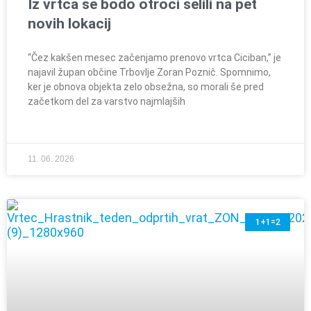
Iz vrtca se bodo otroci selili na pet
novih lokacij
“Čez kakšen mesec začenjamo prenovo vrtca Ciciban,” je
najavil župan občine Trbovlje Zoran Poznič. Spomnimo,
ker je obnova objekta zelo obsežna, so morali še pred
začetkom del za varstvo najmlajših
11. 06. 2026
1+1=2