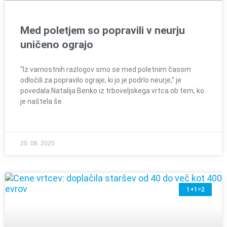
Med poletjem so popravili v neurju
uničeno ograjo
“Iz varnostnih razlogov smo se med poletnim časom
odločili za popravilo ograje, ki jo je podrlo neurje,” je
povedala Natalija Benko iz trboveljskega vrtca ob tem, ko
je naštela še
20. 08. 2025
1+1=2