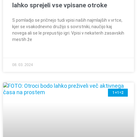
lahko sprejeli vse vpisane otroke
S pomladjo se pričnejo tudi vpisi naših najmlajših v vrtce,
kjer se vsakodnevno družijo s sovrstniki, naučijo kaj
novega ali se le prepustijo igri. Vpisi v nekaterih zasavskih
mestih že
08. 03. 2024
1+1=2