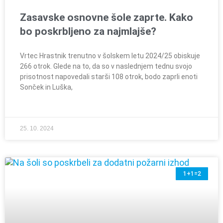
Zasavske osnovne šole zaprte. Kako
bo poskrbljeno za najmlajše?
Vrtec Hrastnik trenutno v šolskem letu 2024/25 obiskuje
266 otrok. Glede na to, da so v naslednjem tednu svojo
prisotnost napovedali starši 108 otrok, bodo zaprli enoti
Sonček in Luška,
25. 10. 2024
1+1=2