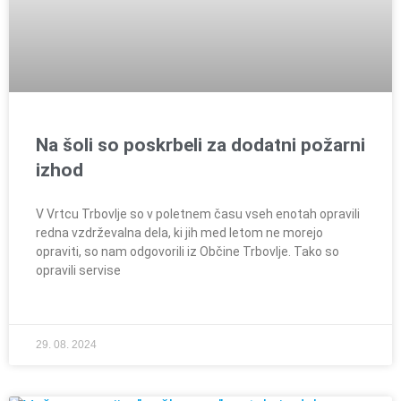
Na šoli so poskrbeli za dodatni požarni
izhod
V Vrtcu Trbovlje so v poletnem času vseh enotah opravili
redna vzdrževalna dela, ki jih med letom ne morejo
opraviti, so nam odgovorili iz Občine Trbovlje. Tako so
opravili servise
29. 08. 2024