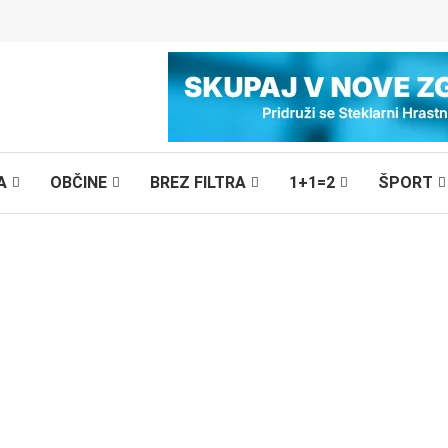
A
OBČINE
BREZ FILTRA
1+1=2
ŠPORT