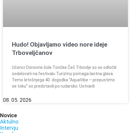
Hudo! Objavljamo video nore ideje
Trboveljčanov
Učenci Osnovne šole Tončke Čeč Trbovlje so se odločili
sodelovati na festivalu Turizmu pomaga lastna glava.
Temo letošnjega 40. dogodka “AquaVibe – prepustimo
se toku” so predstavili po rudarsko. Ustvarili
08. 05. 2026
Novice
Aktulno
Intervju