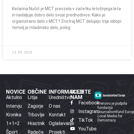
Katarina Nučič je MCT prevzela v začetku letošnjega leta
in nadaljuje dobro delo svoje predhodnice. Kako je
organizirano delo v MCT? Znotraj MCT delujejo trije sklopi:
temelj je mladinsko delo, poleg
13. 04. 2016
NOVICE
OBČINE
INFORMACIJE
SLEDITE
NAM
Aktulno
Litija
Uredništvo
Facebook
Prenovo je podprla
Intervju
Zagorje
O nas
fundacija
Instagram
Journalismfund Euro
Kronika
Trbovlje
Kontakt
Local Media for
TikTok
Democracy.
1+1=2
Hrastnik
Oglaševanje
YouTube
Šport
Radeče
Projekti