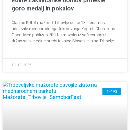
Edine Zasavčanke domov prinesle
goro medalj in pokalov
Članice KDPS mažoret Trbovlje so se 13. decembra
udeležile mednarodnega tekmovanja Zagreb Christmas
Open. Med približno 700 tekmovalci iz več evropskih
držav so bile edine predstavnice Slovenije in so Trbovlje
18. 12. 2025
1+1=2