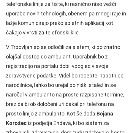
telefonske linije za tiste, ki resnično niso vešči
uporabe novih tehnologih, obenem pa mnogi raje in
lažje komunicirajo preko spletnih aplikacij kot
čakajo v vrsti za telefonski klic.
V Trbovljah so se odločili za sistem, ki bo znatno
olajšal dostop do ambulant. Uporabnik bo z
registracijo na portalu dobil vpogled v svoje
zdravstvene podatke. Videl bo recepte, napotnice,
naročilnice, lahko bo urejal bolniški stalež in se
naročal v ambulanto na proste razpisane termine,
brez da bi ob določeni uri čakal pri telefonu na
prosto linijo z ambulanto. Kot še doda
Bojana
Korošec
iz podjetja Endava, ki bo sistem za
trboveljski zdravstveni dom tudi vzdrževalo, bosta