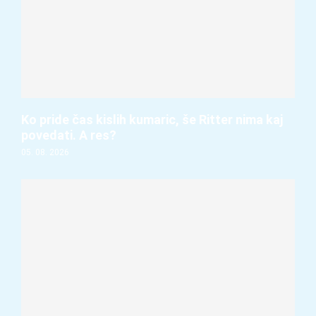
Ko pride čas kislih kumaric, še Ritter nima kaj
povedati. A res?
05. 08. 2026