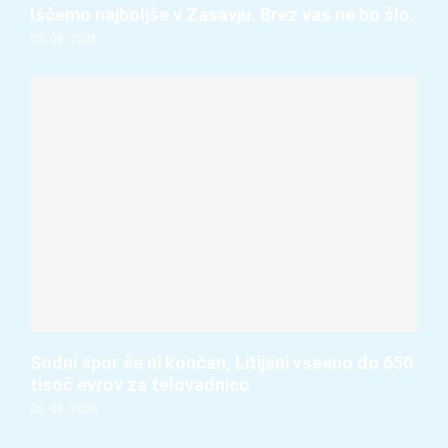
Iščemo najboljše v Zasavju. Brez vas ne bo šlo.
05. 08. 2026
Sodni spor še ni končan, Litijani vseeno do 650
tisoč evrov za telovadnico
05. 08. 2026