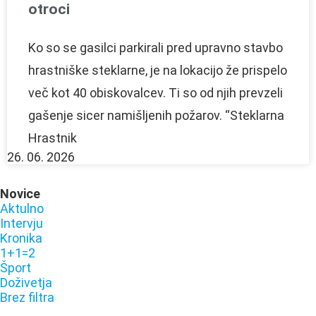
otroci
Ko so se gasilci parkirali pred upravno stavbo
hrastniške steklarne, je na lokacijo že prispelo
več kot 40 obiskovalcev. Ti so od njih prevzeli
gašenje sicer namišljenih požarov. “Steklarna
Hrastnik
26. 06. 2026
Novice
Aktulno
Intervju
Kronika
1+1=2
Šport
Doživetja
Brez filtra