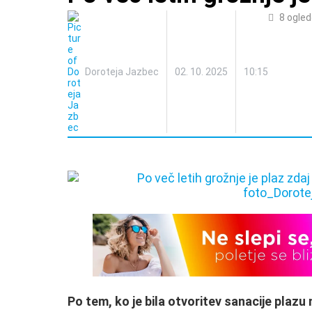
8
ogled
Doroteja Jazbec
02. 10. 2025
10:15
Po tem, ko je bila otvoritev sanacije plaz