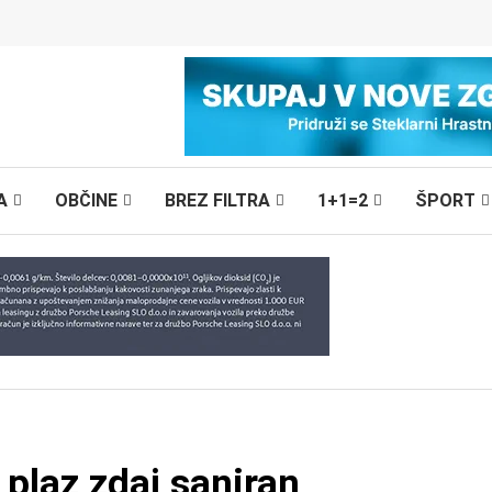
A
OBČINE
BREZ FILTRA
1+1=2
ŠPORT
 plaz zdaj saniran