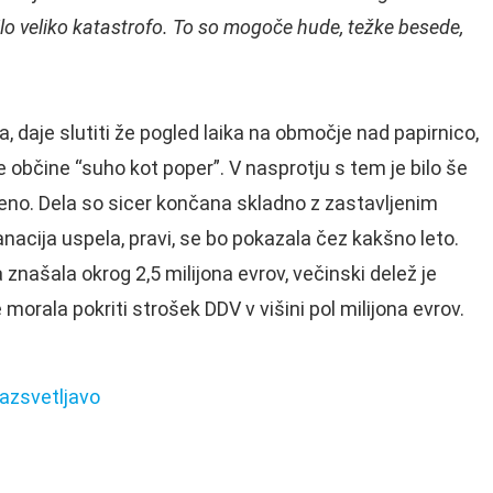
lo veliko katastrofo. To so mogoče hude, težke besede,
, daje slutiti že pogled laika na območje nad papirnico,
 občine “suho kot poper”. V nasprotju s tem je bilo še
no. Dela so sicer končana skladno z zastavljenim
anacija uspela, pravi, se bo pokazala čez kakšno leto.
znašala okrog 2,5 milijona evrov, večinski delež je
 morala pokriti strošek DDV v višini pol milijona evrov.
razsvetljavo