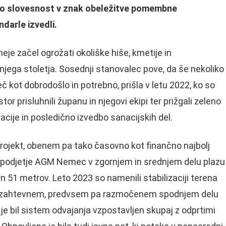
jšo slovesnost v znak obeležitve pomembne
darle izvedli.
neje začel ogrožati okoliške hiše, kmetije in
njega stoletja. Sosednji stanovalec pove, da še nekoliko
č kot dobrodošlo in potrebno, prišla v letu 2022, ko so
tor prisluhnili županu in njegovi ekipi ter prižgali zeleno
cije in posledično izvedbo sanacijskih del.
projekt, obenem pa tako časovno kot finančno najbolj
je podjetje AGM Nemec v zgornjem in srednjem delu plazu
in 51 metrov. Leto 2023 so namenili stabilizaciji terena
na zahtevnem, predvsem pa razmočenem spodnjem delu
je bil sistem odvajanja vzpostavljen skupaj z odprtimi