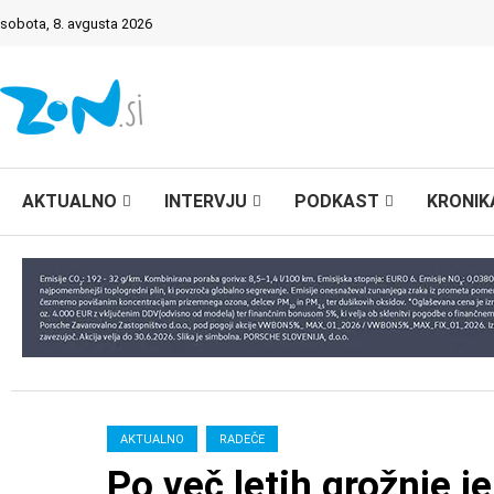
sobota, 8. avgusta 2026
AKTUALNO
INTERVJU
PODKAST
KRONIK
AKTUALNO
RADEČE
Po več letih grožnje je