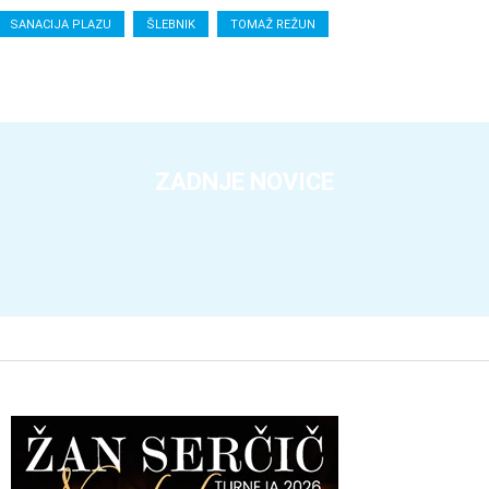
SANACIJA PLAZU
ŠLEBNIK
TOMAŽ REŽUN
ZADNJE NOVICE