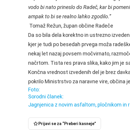
vodo bi nato prineslo do Radeč, kar bi pomeni
ampak to bi se realno lahko zgodilo.”
Tomaž Režun, župan občine Radeče
Da so bila dela korektno in ustrezno izvedena
kjer je tudi po besedah prvega moža radeške
nekaj let nazaj povsem močvirnato, razmoče
načrtom. Tista res prava slika, kako jim je s
Končna vrednost izvedenih del je brez davka 
pokrilo Ministrstvo za naravne vire, občina je
Foto:
Sorodni članek:
Jagnjenica z novim asfaltom, pločnikom in 
Na
Poljak
Lakonci
Začenja
V
si
rohne,
se
Litiji
Prijavi se za “Preberi kasneje”
je
za
Za
izbira
več