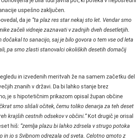
Obnovljena je bila tudi javna pot, ki poteka v neposredni
 sanacije uspešno zaključen.
 povedal, da je
“ta plaz res star nekaj sto let. Vendar smo
emike začeli vidneje zaznavati v zadnjih dveh desetletjih.
 dočakal to sanacijo, saj je bilo govora o tem vse od leta
i, pa smo zlasti stanovalci okoliških desetih domačij
regledu in izvedenih meritvah že na samem začetku del
večjih znanih v državi. Da bi lahko stanje brez
, je s hipotetičnim prikazom opisal župan občine
čkrat smo slišali očitek,
čemu toliko denarja za teh deset
treh krajših cestnih odsekov v občini.”
Kot drugič je orisal
eset hiš:
“zemlja plazu bi lahko zdrsela v strugo potoka
ico in jo s Svibnom odrezala od sveta. Celotno gmoto z