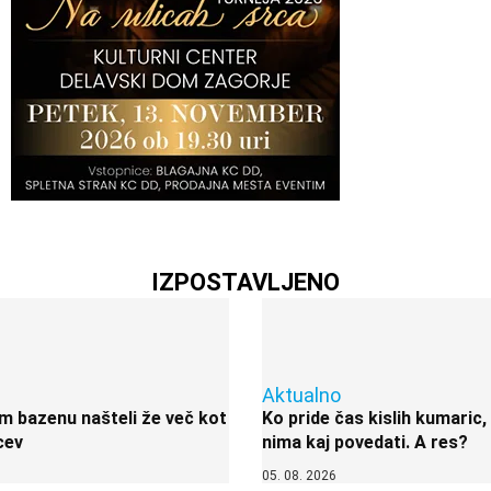
IZPOSTAVLJENO
Aktualno
 bazenu našteli že več kot
Ko pride čas kislih kumaric,
cev
nima kaj povedati. A res?
05. 08. 2026