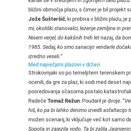
kanali še v srednjem in zgornjem delu plazu. 
bližini območja plazu, s čimer je bil projekt
Jože Šušteršič
, ki prebiva v bližini plazu, je
mi, okoliški stanovalci, lezenje zemljine in pr
Nisem verjel, do kakšnih treh let nazaj, da bom
1985. Sedaj, ko smo sanacijo vendarle dočakal
izredno veseli.”
Med največjimi plazovi v državi
Strokovnjaki so po temeljitem terenskem p
ocenili, da gre za plaz, ki sodi med deset naj
posredovanja sčasoma postalo katastrofalno
Radeče
Tomaž Režun
. Poudaril je dvoje. “
Ve
hiš, ko pa bi lahko denimo izvedli asfaltacijo 
možen scenarij, ki vključuje več kot samo d
Sopota in zajezila vodo. Ta bi zalila Jagnjen