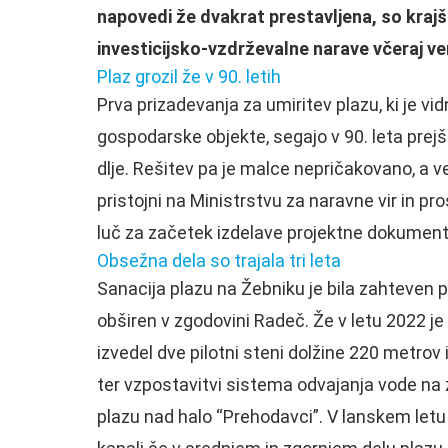
napovedi že dvakrat prestavljena, so kra
investicijsko-vzdrževalne narave včeraj ven
Plaz grozil že v 90. letih
Prva prizadevanja za umiritev plazu, ki je vid
gospodarske objekte, segajo v 90. leta prejš
dlje. Rešitev pa je malce nepričakovano, a ve
pristojni na Ministrstvu za naravne vir in pros
luč za začetek izdelave projektne dokumenta
Obsežna dela so trajala tri leta
Sanacija plazu na Žebniku je bila zahteven 
obširen v zgodovini Radeč. Že v letu 2022 
izvedel dve pilotni steni dolžine 220 metrov 
ter vzpostavitvi sistema odvajanja vode 
plazu nad halo “Prehodavci”. V lanskem letu 