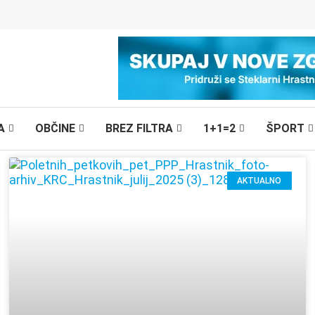
A
OBČINE
BREZ FILTRA
1+1=2
ŠPORT
AKTUALNO