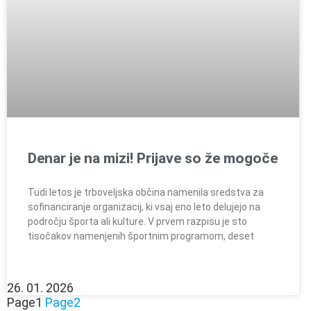
Denar je na mizi! Prijave so že mogoče
Tudi letos je trboveljska občina namenila sredstva za
sofinanciranje organizacij, ki vsaj eno leto delujejo na
področju športa ali kulture. V prvem razpisu je sto
tisočakov namenjenih športnim programom, deset
26. 01. 2026
Page
1
Page
2