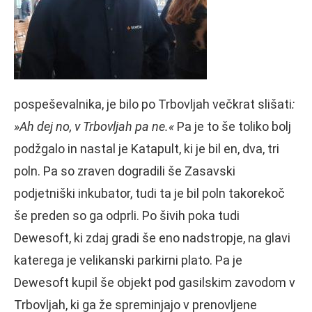
pospeševalnika, je bilo po Trbovljah večkrat slišati
:
»Ah dej no, v Trbovljah pa ne.«
Pa je to še toliko bolj
podžgalo in nastal je Katapult, ki je bil en, dva, tri
poln. Pa so zraven dogradili še Zasavski
podjetniški inkubator, tudi ta je bil poln takorekoč
še preden so ga odprli. Po šivih poka tudi
Dewesoft, ki zdaj gradi še eno nadstropje, na glavi
katerega je velikanski parkirni plato. Pa je
Dewesoft kupil še objekt pod gasilskim zavodom v
Trbovljah, ki ga že spreminjajo v prenovljene