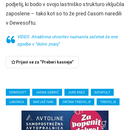
podjetij, ki bodo v svojo lastniško strukturo vključila
zaposlene – tako kot so to že pred časom naredili
v Dewesoftu.
VIDEO: Atraktivna otvoritev naznanila začetek še ene
zgodbe v “dolini znanj”
Prijavi se za “Preberi kasneje”
DEWESOFT
JASNA GABRIČ
JURE KNEZ
KATAPULT
LAKONCA
MATJAŽ HAN
OBČINA TRBOVLJE
TRBOVLJE