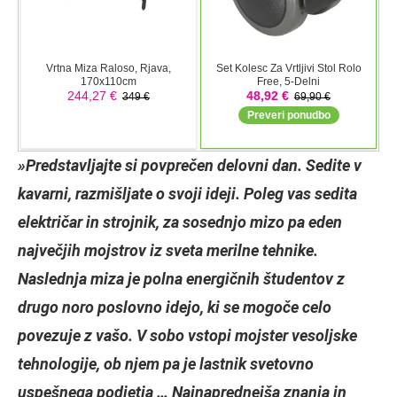
»Predstavljajte si povprečen delovni dan. Sedite v
kavarni, razmišljate o svoji ideji. Poleg vas sedita
električar in strojnik, za sosednjo mizo pa eden
največjih mojstrov iz sveta merilne tehnike.
Naslednja miza je polna energičnih študentov z
drugo noro poslovno idejo, ki se mogoče celo
povezuje z vašo. V sobo vstopi mojster vesoljske
tehnologije, ob njem pa je lastnik svetovno
uspešnega podjetja … Najnaprednejša znanja in