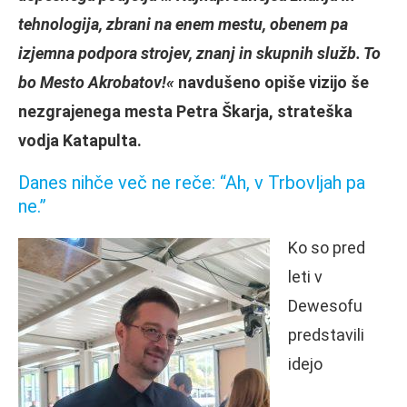
tehnologija, zbrani na enem mestu, obenem pa
izjemna podpora strojev, znanj in skupnih služb. To
bo Mesto Akrobatov!«
navdušeno opiše vizijo še
nezgrajenega mesta Petra Škarja, strateška
vodja Katapulta.
Danes nihče več ne reče: “Ah, v Trbovljah pa
ne.”
Ko so pred
leti v
Dewesofu
predstavili
idejo