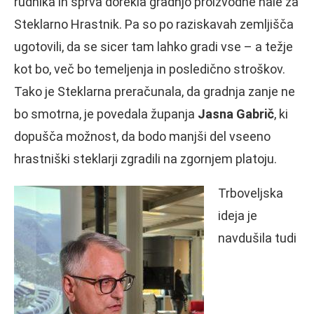
rudnika in sprva dorekla gradnjo proizvodne hale za
Steklarno Hrastnik. Pa so po raziskavah zemljišča
ugotovili, da se sicer tam lahko gradi vse – a težje
kot bo, več bo temeljenja in posledično stroškov.
Tako je Steklarna preračunala, da gradnja zanje ne
bo smotrna, je povedala županja
Jasna Gabrič
, ki
dopušča možnost, da bodo manjši del vseeno
hrastniški steklarji zgradili na zgornjem platoju.
Trboveljska
ideja je
navdušila tudi