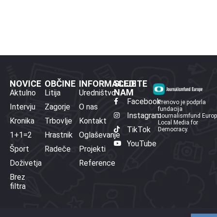
NOVICE
OBČINE
INFORMACIJE
SLEDITE
NAM
Aktulno
Litija
Uredništvo
Facebook
Prenovo je podprla
Intervju
Zagorje
O nas
fundacija
Instagram
Journalismfund Euro
Kronika
Trbovlje
Kontakt
Local Media for
TikTok
Democracy.
1+1=2
Hrastnik
Oglaševanje
YouTube
Šport
Radeče
Projekti
Doživetja
Reference
Brez
filtra