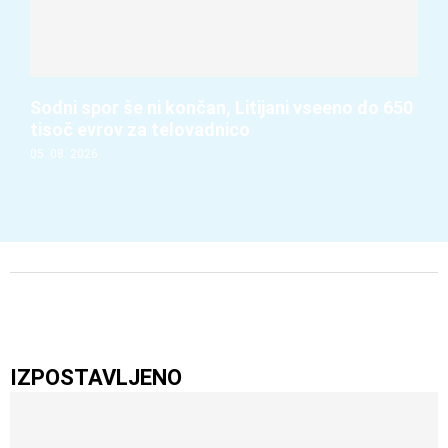
Sodni spor še ni končan, Litijani vseeno do 650
tisoč evrov za telovadnico
05. 08. 2026
IZPOSTAVLJENO