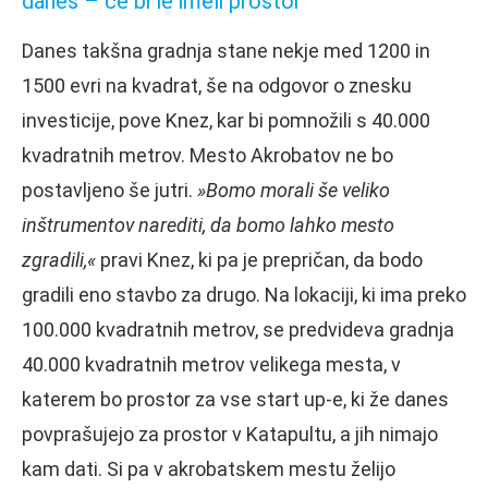
danes – če bi le imeli prostor
Danes takšna gradnja stane nekje med 1200 in
1500 evri na kvadrat, še na odgovor o znesku
investicije, pove Knez, kar bi pomnožili s 40.000
kvadratnih metrov. Mesto Akrobatov ne bo
postavljeno še jutri.
»Bomo morali še veliko
inštrumentov narediti, da bomo lahko mesto
zgradili,«
pravi Knez, ki pa je prepričan, da bodo
gradili eno stavbo za drugo. Na lokaciji, ki ima preko
100.000 kvadratnih metrov, se predvideva gradnja
40.000 kvadratnih metrov velikega mesta, v
katerem bo prostor za vse start up-e, ki že danes
povprašujejo za prostor v Katapultu, a jih nimajo
kam dati. Si pa v akrobatskem mestu želijo