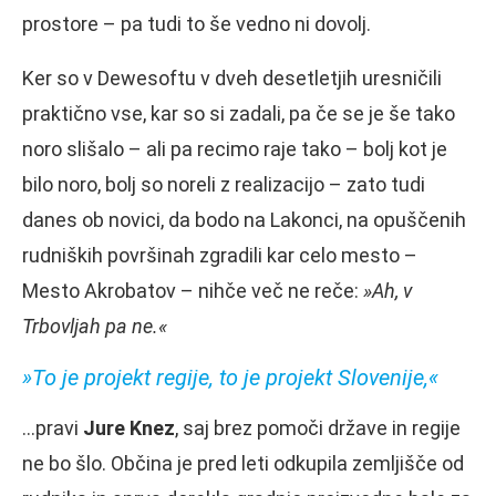
prostore – pa tudi to še vedno ni dovolj.
Ker so v Dewesoftu v dveh desetletjih uresničili
praktično vse, kar so si zadali, pa če se je še tako
noro slišalo – ali pa recimo raje tako – bolj kot je
bilo noro, bolj so noreli z realizacijo – zato tudi
danes ob novici, da bodo na Lakonci, na opuščenih
rudniških površinah zgradili kar celo mesto –
Mesto Akrobatov – nihče več ne reče:
»Ah, v
Trbovljah pa ne.«
»To je projekt regije, to je projekt Slovenije,«
…pravi
Jure Knez
, saj brez pomoči države in regije
ne bo šlo. Občina je pred leti odkupila zemljišče od