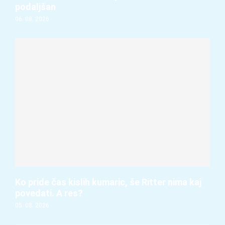
podaljšan
06. 08. 2026
Ko pride čas kislih kumaric, še Ritter nima kaj
povedati. A res?
05. 08. 2026