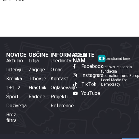
05. 08. 2026
NOVICE
OBČINE
INFORMACIJE
SLEDITE
NAM
Aktulno
Litija
Uredništvo
Facebook
Prenovo je podprla
Intervju
Zagorje
O nas
fundacija
Instagram
Journalismfund Euro
Kronika
Trbovlje
Kontakt
Local Media for
TikTok
Democracy.
1+1=2
Hrastnik
Oglaševanje
YouTube
Šport
Radeče
Projekti
Doživetja
Reference
Brez
filtra