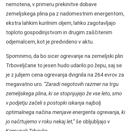
nemotena, v primeru prekinitve dobave
zemeljskega plina pa z nadomestnim energentom,
ekstra lahkim kurilnim oljem, lahko zagotavljajo
toploto gospodinjstvom in drugim zaščitenim
odjemalcem, kot je predvideno v aktu.
Spomnimo, da bo sicer ogrevanje na zemeljski plin
Trboveljčane to jesen hudo udarilo po žepu, saj se
je z julijem cena ogrevanja dvignila na 264 evrov za
megavatno uro.
“Zaradi negotovih razmer na trgu
zemeljskega plina, ki se stopnjujejo že vse leto, smo
v podjetju začeli s postopki iskanja najbolj
optimalnega načina menjave energenta ogrevanja, ki
jo načrtujemo v roku nekaj let,”
še obljubljajo v
Komunali Trbovlje.