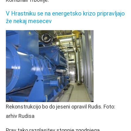
V Hrastniku se na energetsko krizo pripravljajo
že nekaj mesecev
Rekonstrukcijo bo do jeseni opravil Rudis. Foto:
arhiv Rudisa
Prav tako razglasitev stopnje zgodnjega