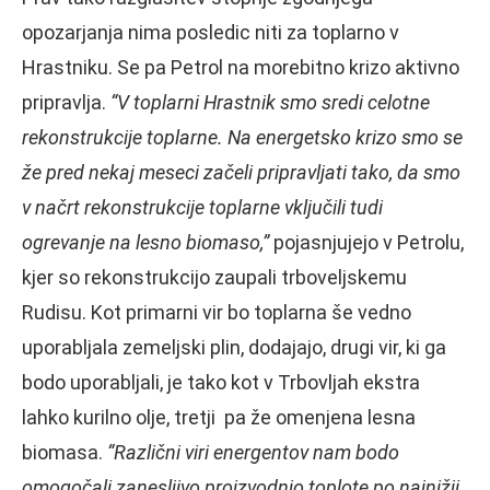
opozarjanja nima posledic niti za toplarno v
Hrastniku. Se pa Petrol na morebitno krizo aktivno
pripravlja.
“V toplarni Hrastnik smo sredi celotne
rekonstrukcije toplarne. Na energetsko krizo smo se
že pred nekaj meseci začeli pripravljati tako, da smo
v načrt rekonstrukcije toplarne vključili tudi
ogrevanje na lesno biomaso,”
pojasnjujejo v Petrolu,
kjer so rekonstrukcijo zaupali trboveljskemu
Rudisu. Kot primarni vir bo toplarna še vedno
uporabljala zemeljski plin, dodajajo, drugi vir, ki ga
bodo uporabljali, je tako kot v Trbovljah ekstra
lahko kurilno olje, tretji
pa že omenjena lesna
biomasa.
“Različni viri energentov nam bodo
omogočali zanesljivo proizvodnjo toplote po najnižji