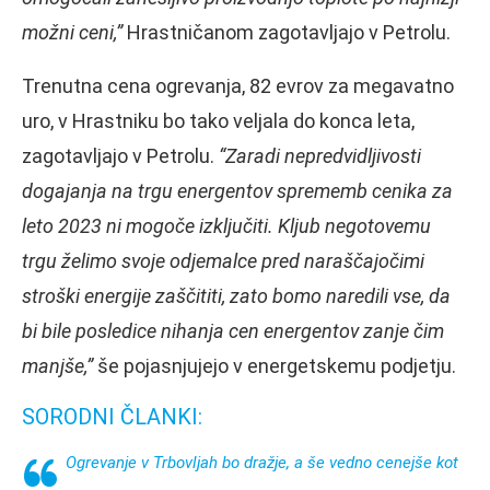
možni ceni,”
Hrastničanom zagotavljajo v Petrolu.
Trenutna cena ogrevanja, 82 evrov za megavatno
uro, v Hrastniku bo tako veljala do konca leta,
zagotavljajo v Petrolu.
“Zaradi nepredvidljivosti
dogajanja na trgu energentov sprememb cenika za
leto 2023 ni mogoče izključiti. Kljub negotovemu
trgu želimo svoje odjemalce pred naraščajočimi
stroški energije zaščititi, zato bomo naredili vse, da
bi bile posledice nihanja cen energentov zanje čim
manjše,”
še pojasnjujejo v energetskemu podjetju.
SORODNI ČLANKI:
Ogrevanje v Trbovljah bo dražje, a še vedno cenejše kot
…