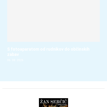
S fotoaparatom od rudnikov do občinskih
zabav
06. 08. 2026