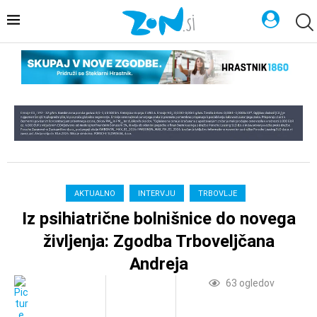
AKTUALNO
INTERVJU
TRBOVLJE
Iz psihiatrične bolnišnice do novega
življenja: Zgodba Trboveljčana
Andreja
63
ogledov