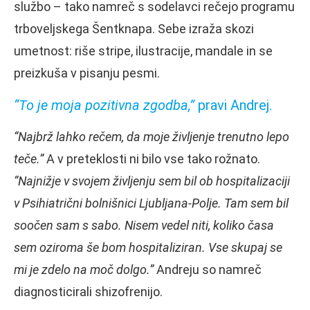
službo – tako namreč s sodelavci rečejo programu
trboveljskega Šentknapa. Sebe izraža skozi
umetnost: riše stripe, ilustracije, mandale in se
preizkuša v pisanju pesmi.
“To je moja pozitivna zgodba,”
pravi Andrej.
“Najbrž lahko rečem, da moje življenje trenutno lepo
teče.”
A v preteklosti ni bilo vse tako rožnato.
“Najnižje v svojem življenju sem bil ob hospitalizaciji
v Psihiatrični bolnišnici Ljubljana-Polje. Tam sem bil
soočen sam s sabo. Nisem vedel niti, koliko časa
sem oziroma še bom hospitaliziran. Vse skupaj se
mi je zdelo na moč dolgo.”
Andreju so namreč
diagnosticirali shizofrenijo.