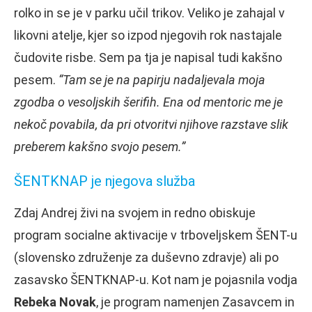
rolko in se je v parku učil trikov. Veliko je zahajal v
likovni atelje, kjer so izpod njegovih rok nastajale
čudovite risbe. Sem pa tja je napisal tudi kakšno
pesem.
“Tam se je na papirju nadaljevala moja
zgodba o vesoljskih šerifih. Ena od mentoric me je
nekoč povabila, da pri otvoritvi njihove razstave slik
preberem kakšno svojo pesem.”
ŠENTKNAP je njegova služba
Zdaj Andrej živi na svojem in redno obiskuje
program socialne aktivacije v trboveljskem ŠENT-u
(slovensko združenje za duševno zdravje) ali po
zasavsko ŠENTKNAP-u. Kot nam je pojasnila vodja
Rebeka Novak
, je program namenjen Zasavcem in