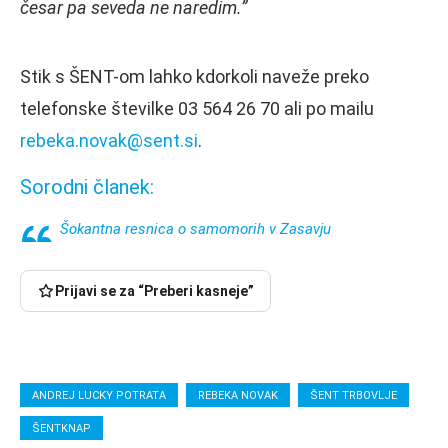
česar pa seveda ne naredim.”
Stik s ŠENT-om lahko kdorkoli naveže preko
telefonske številke 03 564 26 70 ali po mailu
rebeka.novak@sent.si
.
Sorodni članek:
Šokantna resnica o samomorih v Zasavju
Prijavi se za “Preberi kasneje”
ANDREJ LUCKY POTRATA
REBEKA NOVAK
ŠENT TRBOVLJE
ŠENTKNAP