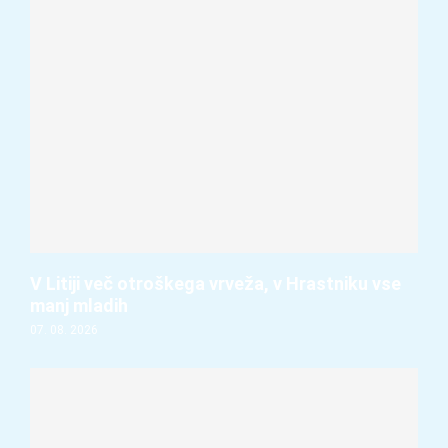
V Litiji več otroškega vrveža, v Hrastniku vse
manj mladih
07. 08. 2026