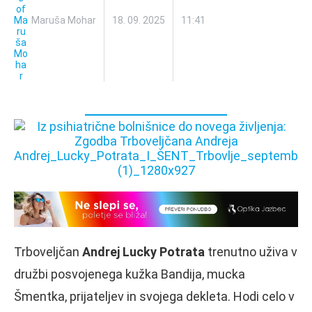
Maruša Mohar
18. 09. 2025
11:41
Trboveljčan
Andrej Lucky Potrata
trenutno uživa v
družbi posvojenega kužka Bandija, mucka
Šmentka, prijateljev in svojega dekleta. Hodi celo v