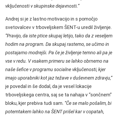
vključenosti v skupinske dejavnosti.”
Andrej si je z lastno motivacijo in s pomočjo
svetovalcev v trboveljskem ŠENT-u uredil življenje.
“Pravijo, da iste ptice skupaj letijo, tako da z veseljem
hodim na program. Da skupaj rastemo, se učimo in
postajamo modrejši. Pa če je življenje temno ali pa je
vse v redu. V vsakem primeru se lahko obrnemo na
naše šefice v programu socialne vključenosti, kjer
imajo uporabniki kot jaz težave v duševnem zdravju,”
je povedal in še dodal, da je vesel lokacije
trboveljskega centra, saj se ta nahaja v “sončnem”
bloku, kjer prebiva tudi sam.
“Če se malo pošalim, bi
potemtakem lahko na ŠENT prišel kar v copatah,