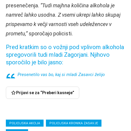
presenečenja.
“Tudi majhna količina alkohola je
namreč lahko usodna. Z vsemi ukrepi lahko skupaj
prispevamo k večji varnosti vseh udeležencev v
prometu,”
sporočajo policisti.
Pred kratkim so o vožnji pod vplivom alkohola
spregovorili tudi mladi Zagorjani. Njihovo
sporočilo je bilo jasno:
Presenetilo vas bo, kaj si mladi Zasavci želijo
Prijavi se za “Preberi kasneje”
POLICIJSKA AKCIJA
POLICIJSKA KRONIKA ZASAVJE