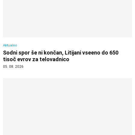
Aktualno
Sodni spor še ni končan, Litijani vseeno do 650
tisoč evrov za telovadnico
05. 08. 2026