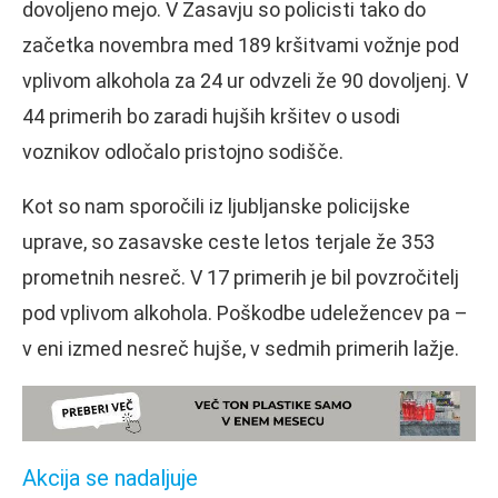
dovoljeno mejo. V Zasavju so policisti tako do
začetka novembra med 189 kršitvami vožnje pod
vplivom alkohola za 24 ur odvzeli že 90 dovoljenj. V
44 primerih bo zaradi hujših kršitev o usodi
voznikov odločalo pristojno sodišče.
Kot so nam sporočili iz ljubljanske policijske
uprave, so zasavske ceste letos terjale že 353
prometnih nesreč. V 17 primerih je bil povzročitelj
pod vplivom alkohola. Poškodbe udeležencev pa –
v eni izmed nesreč hujše, v sedmih primerih lažje.
Akcija se nadaljuje