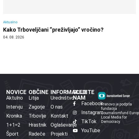
Aktualno
Kako Trboveljčani “preživljajo” vročino?
04. 08. 2026
NOVICE
OBČINE
INFORMACIJE
SLEDITE
NAM
Aktulno
Litija
Uredništvo
Facebook
Prenovo je podprla
Intervju
Zagorje
O nas
fundacija
Instagram
Journalismfund Euro
Kronika
Trbovlje
Kontakt
Local Media for
TikTok
Democracy.
1+1=2
Hrastnik
Oglaševanje
YouTube
Šport
Radeče
Projekti