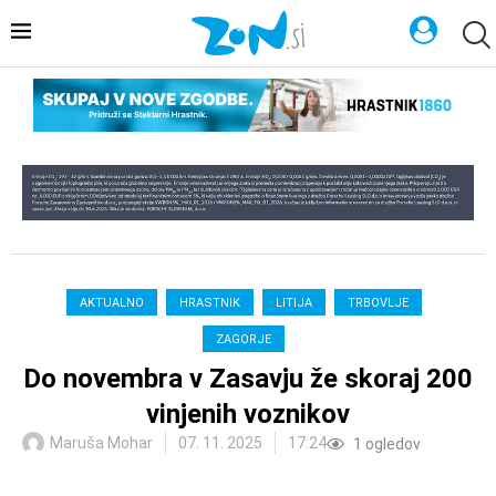
AKTUALNO
HRASTNIK
LITIJA
TRBOVLJE
ZAGORJE
Do novembra v Zasavju že skoraj 200
vinjenih voznikov
Maruša Mohar
07. 11. 2025
17:24
1
ogledov