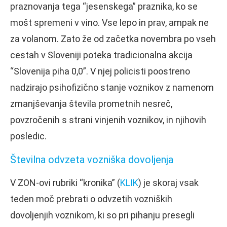
praznovanja tega “jesenskega” praznika, ko se
mošt spremeni v vino. Vse lepo in prav, ampak ne
za volanom. Zato že od začetka novembra po vseh
cestah v Sloveniji poteka tradicionalna akcija
“Slovenija piha 0,0”. V njej policisti poostreno
nadzirajo psihofizično stanje voznikov z namenom
zmanjševanja števila prometnih nesreč,
povzročenih s strani vinjenih voznikov, in njihovih
posledic.
Številna odvzeta vozniška dovoljenja
V ZON-ovi rubriki “kronika” (
KLIK
) je skoraj vsak
teden moč prebrati o odvzetih vozniških
dovoljenjih voznikom, ki so pri pihanju presegli