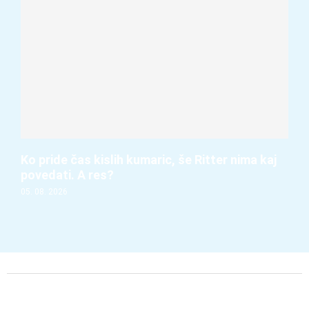
Ko pride čas kislih kumaric, še Ritter nima kaj
povedati. A res?
05. 08. 2026