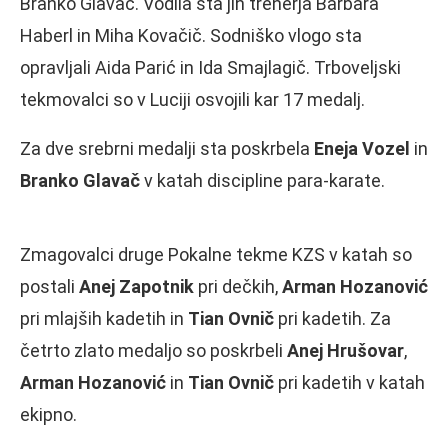
Branko Glavač. Vodila sta jih trenerja Barbara
Haberl in Miha Kovačič. Sodniško vlogo sta
opravljali Aida Parić in Ida Smajlagič. Trboveljski
tekmovalci so v Luciji osvojili kar 17 medalj.
Za dve srebrni medalji sta poskrbela
Eneja Vozel
in
Branko Glavač
v katah discipline para-karate.
Zmagovalci druge Pokalne tekme KZS v katah so
postali
Anej Zapotnik
pri dečkih,
Arman Hozanović
pri mlajših kadetih in
Tian Ovnič
pri kadetih. Za
četrto zlato medaljo so poskrbeli
Anej Hrušovar
,
Arman Hozanović
in
Tian Ovnič
pri kadetih v katah
ekipno.