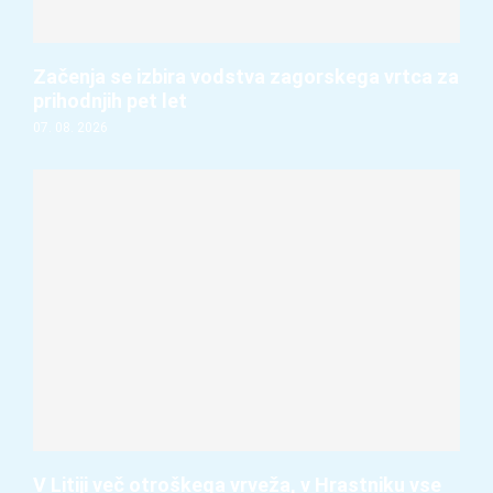
Začenja se izbira vodstva zagorskega vrtca za
prihodnjih pet let
07. 08. 2026
V Litiji več otroškega vrveža, v Hrastniku vse