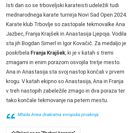
Isti dan so se trboveljski karateisti udeležili tudi
mednarodnega karate turnirja Novi Sad Open 2024.
Karate klub Trbovlje so zastopale tekmovalke Ana
Jazbec, Franja Krajšek in Anastasija Ljepoja. Vodila
sta jih Bogdan Simerl in Igor Kovačič. Za medaljo je
poskrbela
Franja Krajšek
, ki je v katah s tremi
zmagami in enim porazom osvojila tretje mesto.
Ana in Anastasija sta svoj nastop končali v prvem
krogu. V katah ekipno so Anastasija, Ana in Franja
v treh nastopih zabeležile zmago in dva poraza ter
tako končale tekmovanje na petem mestu.
Mlada Anea dvakratna evropska prvakinja
Prijavi se za “Preberi kasneje”