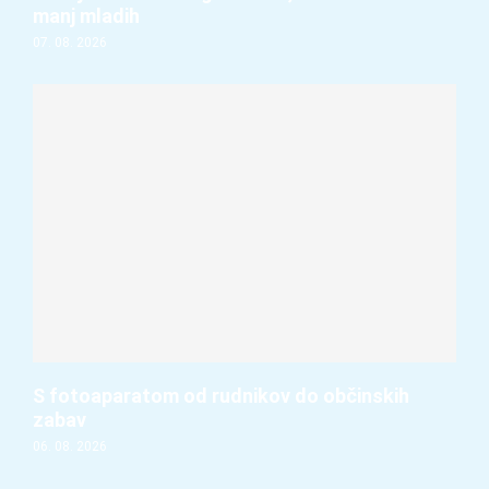
manj mladih
07. 08. 2026
S fotoaparatom od rudnikov do občinskih
zabav
06. 08. 2026