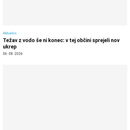
Aktualno
Težav z vodo še ni konec: v tej občini sprejeli nov
ukrep
06. 08. 2026