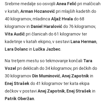
Srebrne medalje so osvojili
Anea Felić
pri malčicah
v katah,
Arman Hozanović
pri mlajših kadetih do
40 kilogramov, mladinca
Aljaž Hvala
do 68
kilogramov in
Daniel Haralović
do 76 kilogramov,
Vita Audič
pri članicah do 61 kilogramov ter
kadetinje v katah ekipno, v sestavi
Lana Herman
,
Lara Dolanc
in
Lučka Jazbec
.
Na tretjem mestu so tekmovanje končali
Tara
Vozel
pri deklicah do 34 kilogramov, pri dečkih do
30 kilogramov
Din Muminović
,
Anej Zapotnik
in
Enej Strašek
do 41 kilogramov ter kata ekipa
dečkov v postavi
Anej Zapotnik
,
Enej Strašek
in
Patrik Oberžan
.