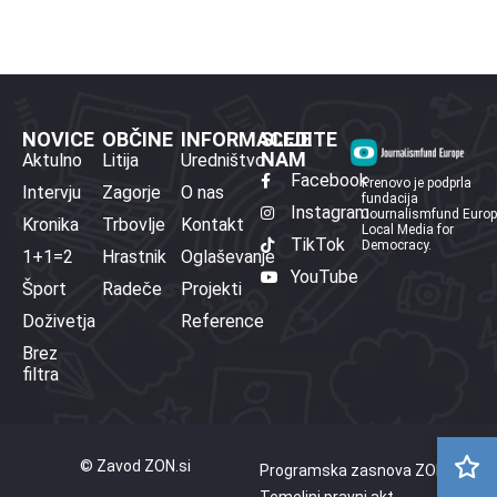
NOVICE
OBČINE
INFORMACIJE
SLEDITE
NAM
Aktulno
Litija
Uredništvo
Facebook
Prenovo je podprla
Intervju
Zagorje
O nas
fundacija
Instagram
Journalismfund Euro
Kronika
Trbovlje
Kontakt
Local Media for
TikTok
Democracy.
1+1=2
Hrastnik
Oglaševanje
YouTube
Šport
Radeče
Projekti
Doživetja
Reference
Brez
filtra
© Zavod ZON.si
Programska zasnova ZON